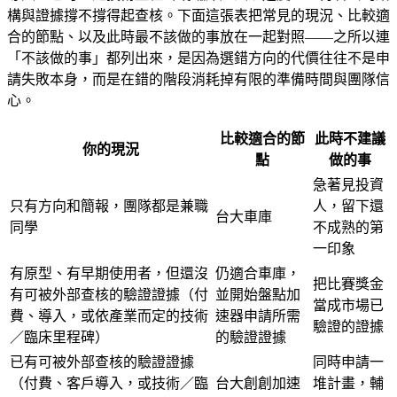
構與證據撐不撐得起查核。下面這張表把常見的現況、比較適
合的節點、以及此時最不該做的事放在一起對照——之所以連
「不該做的事」都列出來，是因為選錯方向的代價往往不是申
請失敗本身，而是在錯的階段消耗掉有限的準備時間與團隊信
心。
比較適合的節
此時不建議
你的現況
點
做的事
急著見投資
只有方向和簡報，團隊都是兼職
人，留下還
台大車庫
同學
不成熟的第
一印象
有原型、有早期使用者，但還沒
仍適合車庫，
把比賽獎金
有可被外部查核的驗證證據（付
並開始盤點加
當成市場已
費、導入，或依產業而定的技術
速器申請所需
驗證的證據
／臨床里程碑）
的驗證證據
已有可被外部查核的驗證證據
同時申請一
（付費、客戶導入，或技術／臨
台大創創加速
堆計畫，輔