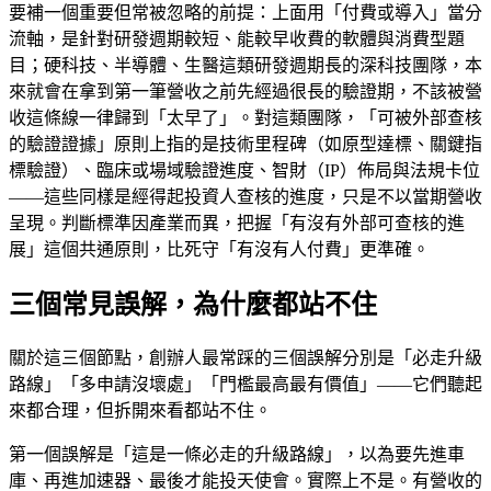
要補一個重要但常被忽略的前提：上面用「付費或導入」當分
流軸，是針對研發週期較短、能較早收費的軟體與消費型題
目；硬科技、半導體、生醫這類研發週期長的深科技團隊，本
來就會在拿到第一筆營收之前先經過很長的驗證期，不該被營
收這條線一律歸到「太早了」。對這類團隊，「可被外部查核
的驗證證據」原則上指的是技術里程碑（如原型達標、關鍵指
標驗證）、臨床或場域驗證進度、智財（IP）佈局與法規卡位
——這些同樣是經得起投資人查核的進度，只是不以當期營收
呈現。判斷標準因產業而異，把握「有沒有外部可查核的進
展」這個共通原則，比死守「有沒有人付費」更準確。
三個常見誤解，為什麼都站不住
關於這三個節點，創辦人最常踩的三個誤解分別是「必走升級
路線」「多申請沒壞處」「門檻最高最有價值」——它們聽起
來都合理，但拆開來看都站不住。
第一個誤解是「這是一條必走的升級路線」，以為要先進車
庫、再進加速器、最後才能投天使會。實際上不是。有營收的