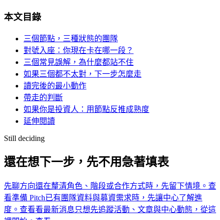
本文目錄
三個節點，三種狀態的團隊
對號入座：你現在卡在哪一段？
三個常見誤解，為什麼都站不住
如果三個都不太對，下一步怎麼走
讀完後的最小動作
帶走的判斷
如果你是投資人：用節點反推成熟度
延伸閱讀
Still deciding
還在想下一步，先不用急著填表
先聊方向
還在釐清角色、階段或合作方式時，先留下情境。
查
看
準備 Pitch
已有團隊資料與募資需求時，先讓中心了解進
度。
查看
看最新消息
只想先追蹤活動、文章與中心動態，從這