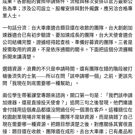
成果。各節點的實際申請條件、流程與梯次安排以官方最新公
告為準；涉及公司設立、股權安排與對外揭露，應另洽合格專
業人士。
一句話分流：台大車庫適合題目還在收斂的團隊，台大創創加
速器適合已有初步驗證、要加速成長的團隊，台大天使會適合
公司結構完整、證據經得起查核、準備好募資的團隊。三者是
按需取用的資源，不是依序通關的關卡。下面把這個分流邏輯
拆開來講清楚。
選錯資源，浪費的不只是申請時間，還有團隊在錯的階段被打
槍後流失的士氣——所以在問「該申請哪一個」之前，更該先
問「我現在到底需要哪一種幫助」。
兩位學生帶著課堂專題來諮詢，開口第一句是：「我們該申請
加速器，還是直接投天使會？」追問三句之後發現，他們連誰
會付錢用這個產品都還沒問過任何一個潛在客戶。這種錯位在
校園創業現場非常普遍——團隊不是缺資源，而是搞錯了自己
現在需要哪一種資源。把題目想清楚之後，對應關係其實很直
接：題目還在收斂、團隊還在成形，去台大車庫；已有產品和