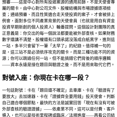
預審——這是中心對所有投遞案源的通用前篩，不是天使會專
屬的關卡，由中心對公司文件、股權結構與市場證據逐項檢
查；通過預審、而且性質適合走天使投資的案子，才會被排上
例會，面對多位不同產業背景的天使會員（也就是用自有資金
投資早期新創的個人投資人）輪番提問。這個設計對團隊的真
正意義是：你交出的每一個說法都要能被外部查核。如果財務
數字還講不清楚、股權還有口頭承諾沒落成白紙黑字，進到這
一站，多半只會留下一筆「太早了」的紀錄。值得補一句的
是，這三站不是必須依序攻克的關卡，而是三種功能不同的資
源；你可以跳過任何一站，但不能搞錯它們背後的順序邏輯
——資本永遠是接在題目與驗證之後，而不是用來取代它們。
對號入座：你現在卡在哪一段？
一句話對號：卡在「題目還不確定」去車庫、卡在「驗證有了
要放大」去加速器、卡在「證據齊全要用錢」投天使會。判斷
自己適合哪個節點，最快的方法是誠實回答「現在有沒有可被
外部查核的驗證證據」——依產業不同，這可以是付費、客戶
導入，也可以是技術里程碑或臨床／法規進度——再看公司結