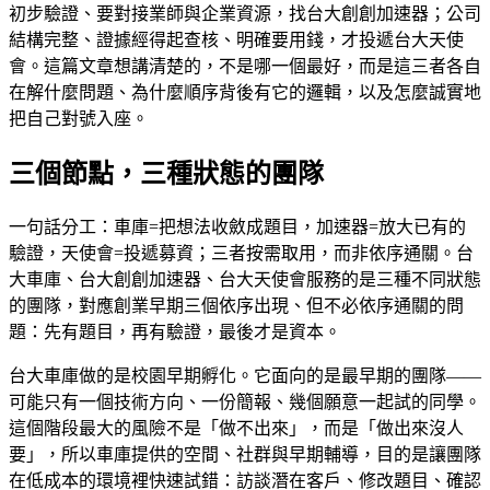
初步驗證、要對接業師與企業資源，找台大創創加速器；公司
結構完整、證據經得起查核、明確要用錢，才投遞台大天使
會。這篇文章想講清楚的，不是哪一個最好，而是這三者各自
在解什麼問題、為什麼順序背後有它的邏輯，以及怎麼誠實地
把自己對號入座。
三個節點，三種狀態的團隊
一句話分工：車庫=把想法收斂成題目，加速器=放大已有的
驗證，天使會=投遞募資；三者按需取用，而非依序通關。台
大車庫、台大創創加速器、台大天使會服務的是三種不同狀態
的團隊，對應創業早期三個依序出現、但不必依序通關的問
題：先有題目，再有驗證，最後才是資本。
台大車庫做的是校園早期孵化。它面向的是最早期的團隊——
可能只有一個技術方向、一份簡報、幾個願意一起試的同學。
這個階段最大的風險不是「做不出來」，而是「做出來沒人
要」，所以車庫提供的空間、社群與早期輔導，目的是讓團隊
在低成本的環境裡快速試錯：訪談潛在客戶、修改題目、確認