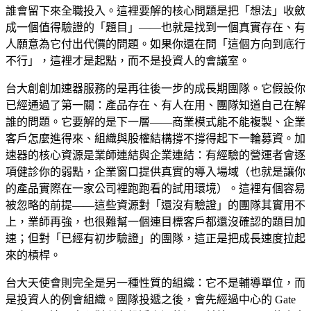
誰會留下來全職投入。這裡要解的核心問題是把「想法」收斂
成一個值得驗證的「題目」——也就是找到一個真實存在、有
人願意為它付出代價的問題。如果你還在問「這個方向到底行
不行」，這裡才是起點，而不是投資人的會議室。
台大創創加速器服務的是再往後一步的成長期團隊。它假設你
已經通過了第一關：產品存在、有人在用、團隊知道自己在解
誰的問題。它要解的是下一層——商業模式能不能複製、企業
客戶怎麼進得來、組織與股權結構撐不撐得起下一輪募資。加
速器的核心資源是業師連結與企業連結：有經驗的營運者會逐
項健診你的弱點，企業窗口提供真實的導入場域（也就是讓你
的產品實際在一家公司裡跑跑看的試用環境）。這裡有個容易
被忽略的前提——這些資源對「還沒有驗證」的團隊其實用不
上，業師再強，也很難幫一個連目標客戶都還沒確認的題目加
速；但對「已經有初步驗證」的團隊，這正是把成長速度拉起
來的槓桿。
台大天使會則完全是另一種性質的組織：它不是輔導單位，而
是投資人的例會組織。團隊投遞之後，會先經過中心的 Gate