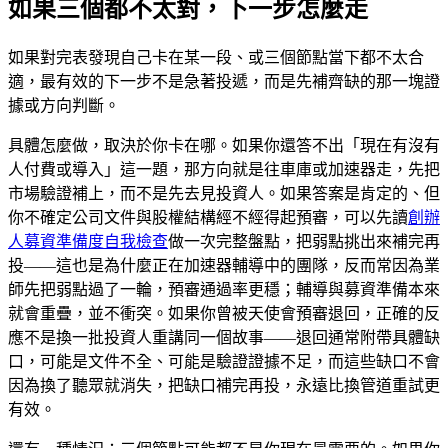
如果三個都不太對，下一步怎麼走
如果對完表發現自己卡在某一段、或三個節點當下都不太合
適，最有效的下一步不是急著投遞，而是先補齊缺的那一塊證
據或方向判斷。
具體怎麼做，取決於你卡在哪。如果你還答不出「現在有沒有
人付費或導入」這一題，那方向就是往車庫或加速器走，先把
市場驗證補上，而不是先去見投資人。如果答案是肯定的、但
你不確定公司文件與股權結構經不經得起預審，可以先讀
創辦
人募資準備度自我檢查
做一次完整盤點，把弱點挑出來補完再
投——這也是為什麼正在加速器輔導中的團隊，反而常因為業
師先把弱點過了一輪，預審通過率更穩；輔導與募資準備本來
就會重疊，並不衝突。如果你曾被天使會預審退回，正確的反
應不是換一批投資人重講同一個故事——退回通常附帶具體缺
口，可能是文件不全、可能是驗證證據不足，而這些缺口不會
因為換了聽眾就消失，把缺口補完再投，永遠比換管道重試更
有效。