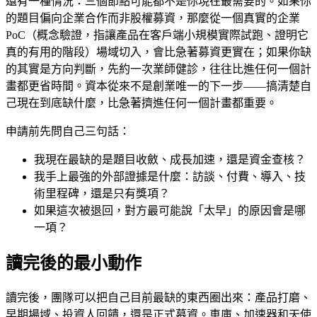
還有一種情況：三個節點可能都不是你現在最需要的。如果你
的題目偏向企業合作而非股權募資，那麼從一個真實的企業
PoC（概念驗證，指讓產品在客戶端小規模實際試跑、證明它
真的有用的階段）場域切入，會比急著募資更實在；如果你缺
的其實是方向判斷，先約一次業師健診，往往比進任何一個計
畫都更省時間。資本從來不是創業唯一的下一步——搞清楚自
己現在到底缺什麼，比急著擠進任何一個計畫都重要。
申請前先問自己三句話：
我現在最缺的是題目收斂、成長加速，還是資金查核？
我手上最強的外部證據是什麼：訪談、付費、導入、技
術里程碑，還是只有獎項？
如果這次被退回，對方最可能說「太早」的原因會是哪
一項？
讀完後的最小動作
讀完後，團隊可以把自己目前最缺的東西圈出來：產品打磨、
早期場域、投資人回饋，還是正式募資。車庫、加速器和天使