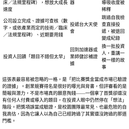
床／法規里程碑），想放大成長
器
導吸收度被
速度
稀釋
跳過自我檢
公司設立完成、證據可查核（數
投遞台大天使
查直接投
字，或依產業而定的技術／臨床
會
遞，被退回
／法規里程碑）、近期要用錢
變成紀錄
換一批投資
回到加速器或
人，重講一
投資人回饋「題目不錯但太早」
業師健診補證
模一樣的故
據
事
這張表最容易被忽略的一格，是「把比賽獎金當成市場已驗證
的證據」。創業競賽得名是很好的曝光與背書，但評審看的是
簡報與潛力，不是市場真的願意掏錢——一個拿了首獎卻還沒
有任何人付費或導入的題目，在投資人眼中仍然停在「想法」
階段。把獎項誤當成驗證，是校園團隊最常見、也最危險的自
我高估，因為它讓人以為自己已經跨過了其實還沒跨過的那道
門檻。