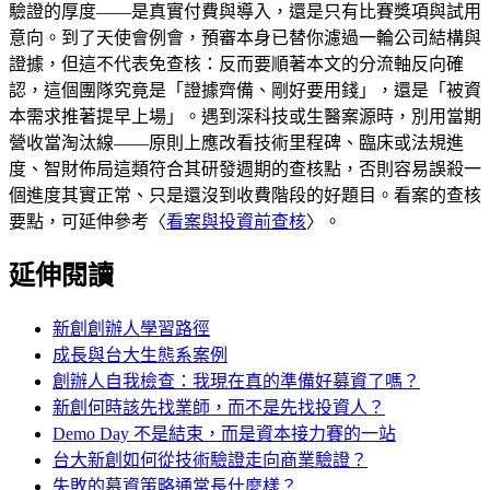
驗證的厚度——是真實付費與導入，還是只有比賽獎項與試用
意向。到了天使會例會，預審本身已替你濾過一輪公司結構與
證據，但這不代表免查核：反而要順著本文的分流軸反向確
認，這個團隊究竟是「證據齊備、剛好要用錢」，還是「被資
本需求推著提早上場」。遇到深科技或生醫案源時，別用當期
營收當淘汰線——原則上應改看技術里程碑、臨床或法規進
度、智財佈局這類符合其研發週期的查核點，否則容易誤殺一
個進度其實正常、只是還沒到收費階段的好題目。看案的查核
要點，可延伸參考〈
看案與投資前查核
〉。
延伸閱讀
新創創辦人學習路徑
成長與台大生態系案例
創辦人自我檢查：我現在真的準備好募資了嗎？
新創何時該先找業師，而不是先找投資人？
Demo Day 不是結束，而是資本接力賽的一站
台大新創如何從技術驗證走向商業驗證？
失敗的募資策略通常長什麼樣？