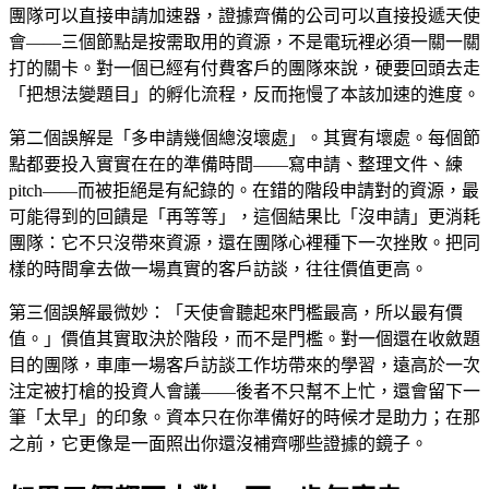
團隊可以直接申請加速器，證據齊備的公司可以直接投遞天使
會——三個節點是按需取用的資源，不是電玩裡必須一關一關
打的關卡。對一個已經有付費客戶的團隊來說，硬要回頭去走
「把想法變題目」的孵化流程，反而拖慢了本該加速的進度。
第二個誤解是「多申請幾個總沒壞處」。其實有壞處。每個節
點都要投入實實在在的準備時間——寫申請、整理文件、練
pitch——而被拒絕是有紀錄的。在錯的階段申請對的資源，最
可能得到的回饋是「再等等」，這個結果比「沒申請」更消耗
團隊：它不只沒帶來資源，還在團隊心裡種下一次挫敗。把同
樣的時間拿去做一場真實的客戶訪談，往往價值更高。
第三個誤解最微妙：「天使會聽起來門檻最高，所以最有價
值。」價值其實取決於階段，而不是門檻。對一個還在收斂題
目的團隊，車庫一場客戶訪談工作坊帶來的學習，遠高於一次
注定被打槍的投資人會議——後者不只幫不上忙，還會留下一
筆「太早」的印象。資本只在你準備好的時候才是助力；在那
之前，它更像是一面照出你還沒補齊哪些證據的鏡子。