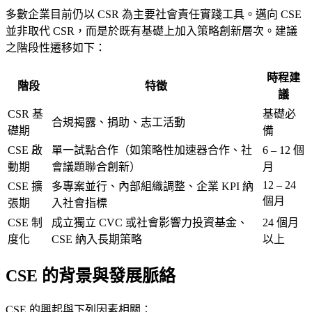
多數企業目前仍以 CSR 為主要社會責任實踐工具。邁向 CSE
並非取代 CSR，而是於既有基礎上加入策略創新層次。建議
之階段性遷移如下：
時程建
階段
特徵
議
CSR 基
基礎必
合規揭露、捐助、志工活動
礎期
備
CSE 啟
單一試點合作（如策略性加速器合作、社
6 – 12 個
動期
會議題聯合創新）
月
12 – 24
CSE 擴
多專案並行、內部組織調整、企業 KPI 納
個月
張期
入社會指標
CSE 制
成立獨立 CVC 或社會影響力投資基金、
24 個月
度化
CSE 納入長期策略
以上
CSE 的背景與發展脈絡
CSE 的興起與下列因素相關：