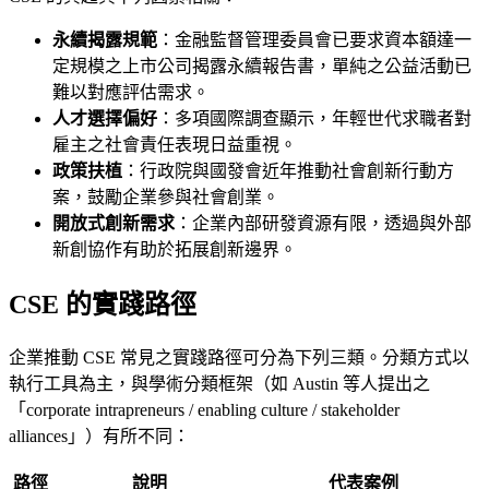
永續揭露規範
：金融監督管理委員會已要求資本額達一
定規模之上市公司揭露永續報告書，單純之公益活動已
難以對應評估需求。
人才選擇偏好
：多項國際調查顯示，年輕世代求職者對
雇主之社會責任表現日益重視。
政策扶植
：行政院與國發會近年推動社會創新行動方
案，鼓勵企業參與社會創業。
開放式創新需求
：企業內部研發資源有限，透過與外部
新創協作有助於拓展創新邊界。
CSE 的實踐路徑
企業推動 CSE 常見之實踐路徑可分為下列三類。分類方式以
執行工具為主，與學術分類框架（如 Austin 等人提出之
「corporate intrapreneurs / enabling culture / stakeholder
alliances」）有所不同：
路徑
說明
代表案例