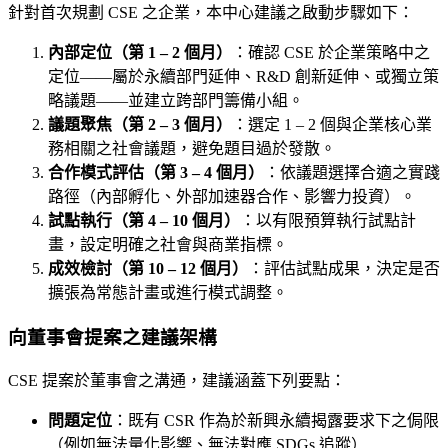
針對首次規劃 CSE 之企業，本中心建議之啟動步驟如下：
內部定位（第 1 – 2 個月）
：確認 CSE 於企業策略中之
定位——屬於永續部門延伸、R&D 創新延伸、或獨立策
略議題——並建立跨部門籌備小組。
議題聚焦（第 2 – 3 個月）
：選定 1 – 2 個與企業核心業
務相關之社會議題，避免題目過於發散。
合作模式評估（第 3 – 4 個月）
：依議題選擇合適之實踐
路徑（內部孵化、外部加速器合作、影響力投資）。
試點執行（第 4 – 10 個月）
：以有限預算執行試點計
畫，設定明確之社會與商業指標。
成效檢討（第 10 – 12 個月）
：評估試點成果，決定是否
擴張為常態計畫或進行模式調整。
向董事會提案之建議架構
CSE 提案於董事會之溝通，建議涵蓋下列要點：
問題定位
：既有 CSR 作為於新興永續揭露要求下之侷限
（例如無法量化影響、無法對應 SDGs 追蹤）