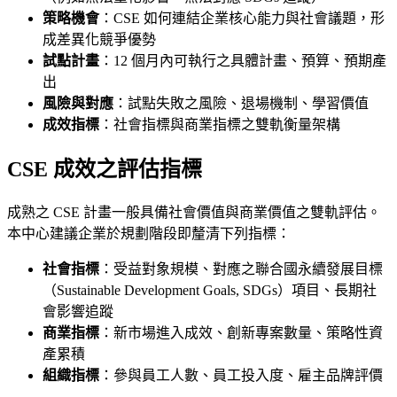
策略機會
：CSE 如何連結企業核心能力與社會議題，形
成差異化競爭優勢
試點計畫
：12 個月內可執行之具體計畫、預算、預期產
出
風險與對應
：試點失敗之風險、退場機制、學習價值
成效指標
：社會指標與商業指標之雙軌衡量架構
CSE 成效之評估指標
成熟之 CSE 計畫一般具備社會價值與商業價值之雙軌評估。
本中心建議企業於規劃階段即釐清下列指標：
社會指標
：受益對象規模、對應之聯合國永續發展目標
（Sustainable Development Goals, SDGs）項目、長期社
會影響追蹤
商業指標
：新市場進入成效、創新專案數量、策略性資
產累積
組織指標
：參與員工人數、員工投入度、雇主品牌評價