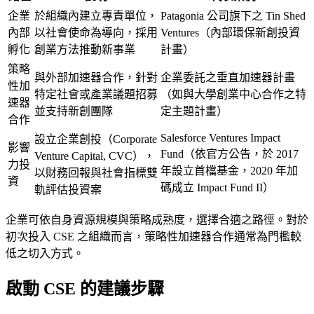
企業
於組織內建立專責單位，
Patagonia 公司旗下之 Tin Shed
內部
以社會使命為導向，採用
Ventures（內部環保新創投資
孵化
創業方法推動新事業
計畫）
策略
與外部加速器合作，針對
企業委託之垂直加速器計畫
性加
特定社會或產業議題招募
（如與大學創業中心合作之特
速器
並支持新創團隊
定主題計畫）
合作
Salesforce Ventures Impact
設立企業創投（Corporate
影響
Fund（依官方公告，於 2017
Venture Capital, CVC），
力投
年設立首檔基金，2020 年加
以財務回報與社會指標雙
資
碼成立 Impact Fund II）
軌評估投資案
企業可依自身資源規模與策略成熟度，選擇合適之路徑。對於
初次投入 CSE 之組織而言，策略性加速器合作通常為門檻較
低之切入方式。
啟動 CSE 的建議步驟