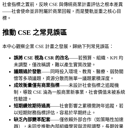
社會指標之置前，反映 CSE 與傳統商業計畫評估之根本差異
——社會使命並非附屬於商業回報，而是雙軌並重之核心目
標。
推動 CSE 之常見誤區
本中心觀察企業 CSE 計畫之發展，歸納下列常見誤區：
誤將 CSE 視為 CSR 的改名
——若預算、組織、KPI 均
未調整，僅改稱謂，難以產生實質改變。
議題過於發散
——同時投入環境、教育、醫療、弱勢關
懷等多項議題，資源分散而無單一議題累積深度。
成效衡量僅有商業指標
——未設計社會指標之追蹤機
制，導致 CSE 淪為一般商業新事業，社會價值未被系統
性驗證。
短期績效期待過高
——社會影響之累積需跨年追蹤，若
以短期財務指標評估，容易於早期終止。
缺乏內部變革配套
——僅依賴外部合作（如策略性加速
器），未同步推動內部組織學習與流程調整，長期效果