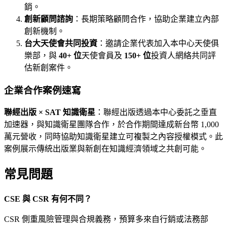
銷。
創新顧問諮詢
：長期策略顧問合作，協助企業建立內部
創新機制。
台大天使會共同投資
：邀請企業代表加入本中心天使俱
樂部，與
40+ 位
天使會員及
150+ 位
投資人網絡共同評
估新創案件。
企業合作案例速寫
聯經出版 × SAT 知識衛星
：聯經出版透過本中心委託之垂直
加速器，與知識衛星團隊合作，於合作期間達成新台幣 1,000
萬元營收，同時協助知識衛星建立可複製之內容授權模式。此
案例展示傳統出版業與新創在知識經濟領域之共創可能。
常見問題
CSE 與 CSR 有何不同？
CSR 側重風險管理與合規義務，預算多來自行銷或法務部