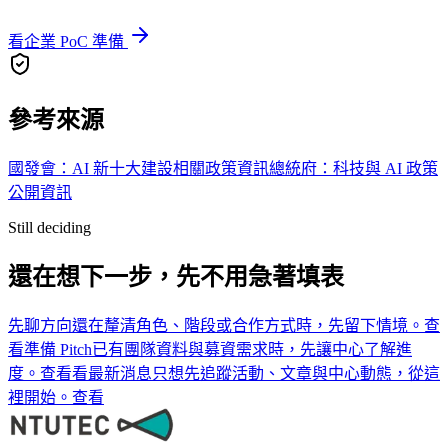
看企業 PoC 準備
參考來源
國發會：AI 新十大建設相關政策資訊
總統府：科技與 AI 政策
公開資訊
Still deciding
還在想下一步，先不用急著填表
先聊方向
還在釐清角色、階段或合作方式時，先留下情境。
查
看
準備 Pitch
已有團隊資料與募資需求時，先讓中心了解進
度。
查看
看最新消息
只想先追蹤活動、文章與中心動態，從這
裡開始。
查看