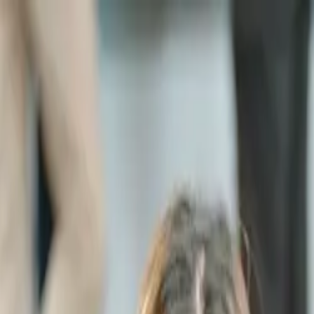
跳至主要內容 / Skip to main content
輔導計畫
企業合作
台大天使會
校友成果
學習中心
最新動態
關於我們
搜尋
⌘
K
EN