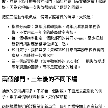
敗、並寫下為什麼失敗的部門，隔年的題目品質通常會明顯變
好，因為它把每一次失敗都變成了選題的回饋。
把這三個動作收斂成一份可以照著做的清單，大致是：
指標分兩層：當年度看轉換率，跨年度看累計業務影
響，不要用單一年度的終局數字考核。
每一個轉換率指定一個跨部門的共同 owner，至少把創
新部門與對應業務單位綁在一起。
題目先行、指標其次：先確認題目來自業務單位真實的
痛點，再談誰一起掛 KPI。
留一個誠實指標（如主動喊停的 PoC 數），把失敗變成
隔年選題的回饋，而不是藏起來的難堪。
兩個部門，三年後的不同下場
抽象的原則講再多，不如看一個對照。下面是去識別化的例
子，數字與情節經過抽換，只保留結構。
兩個規模相近的製造業創新單位，每年同樣接觸上百家新創，