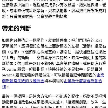
是接觸多少題目，過程是完成多少有效驗證，結果是採購、營
收、成本降低或策略學習。只看活動數，容易把忙碌誤認成創
新；只看短期財務，又會扼殺早期探索。
帶走的判斷
如果你只想帶走一個動作，就做這件事：把部門現在的 KPI
清單攤開，逐項標記它落在上面對照表的左欄（活動）還是右
欄（成果）。但如果右欄是空的，請忍住「趕快補幾個成果數
字上去」的衝動——空白本身不是問題，它是一個更上游的診
斷結果：很可能是題目不夠貼近真實業務痛點，或是還沒有業
務 owner 願意一起掛指標。這時該補的不是數字，是題目與
owner。題目定義的具體做法，可以接著看延伸閱讀裡的
企業
創新最常失敗的 5 種原因
與本模組的
企業為什麼需要新創合
作
。
最後一個提醒，是這套方法唯一不能省的紀律：絕對不要把活
動指標直接改名成成果指標來交差。「接觸新創數」改叫「生
態系影響力」、「PoC 啟動數」改叫「創新落地數」，騙得過