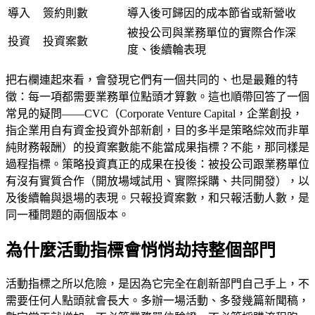
導入
簽約則數
導入後可歸因的成本節省或新營收
被投公司與業務單位的實際合作深
投資
投資案數
度、後續輪表現
把右欄連起來看，會發現它們有一個共同的、也是最難的特
徵：每一項都需要業務單位點頭才算數。這也順帶回答了一個
常見的疑問——CVC（Corporate Venture Capital，企業創投，
指企業用自有資金投資外部新創，目的多半是策略綜效而非單
純財務報酬）的投資案數能不能當成果指標？不能，那同樣是
過程指標。策略投資真正的成果在投後：被投公司跟業務單位
有沒有實質合作（開放場域試用、實際採購、共同開發），以
及後續輪與退場的表現。只報投資案數，和只報活動人數，是
同一種問題的兩個版本。
為什麼活動指標會悄悄劫持整個部門
活動指標之所以危險，是因為它完全在創新部門自己手上，不
需要任何人點頭就會長大。多辦一場活動、多發幾篇新聞稿，