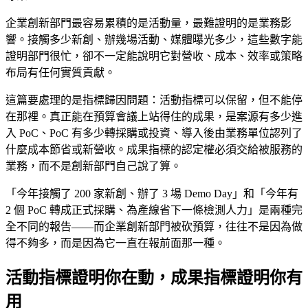
企業創新部門最容易累積的是活動量，最難證明的是業務影
響。接觸多少新創、辦幾場活動、媒體曝光多少，這些數字能
證明部門很忙，卻不一定能說明它對營收、成本、效率或策略
布局有任何實質貢獻。
這篇要處理的是指標歸因問題：活動指標可以保留，但不能停
在那裡。真正能在預算會議上站得住的成果，是案源有多少進
入 PoC、PoC 有多少轉採購或投資、導入後由業務單位認列了
什麼成本節省或新營收。成果指標的認定權必須交給被服務的
業務，而不是創新部門自己說了算。
「今年接觸了 200 家新創、辦了 3 場 Demo Day」和「今年有
2 個 PoC 轉成正式採購、為產線省下一條檢測人力」是兩種完
全不同的報告——而企業創新部門被砍預算，往往不是因為做
得不夠多，而是因為它一直在報前面那一種。
活動指標證明你在動，成果指標證明你有
用