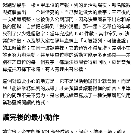
起跑點幾乎一樣。甲單位的年報，列的是活動場次、報名隊數
與媒體露出——全是漂亮的、自己就能做大的數字；三年後的
一次組織調整，它被併入公關部門，因為決策層看不出它和業
務的關聯，自然把它歸到「對外溝通」那一類。乙單位的年報
只列了少少幾個數字：當年完成的 PoC 件數、其中拿到 go 決
議的件數、以及導入案在隔年產線上「可被認列、可被查證」
的工時節省；在同一波調整裡，它的預算不減反增。差別不在
誰更努力辦活動，甚至甲單位辦的活動可能更多更熱鬧——差
別在乙單位的每一個數字，都讓決策層看得到回收，於是當預
算這把刀揮下來時，有人有理由替它擋。
這個對照要小心的地方是：它不是說活動辦得少就會贏，而是
說「能被業務認列的成果」才是預算會議聽得懂的語言。甲單
位的問題不是不努力，是它把成績單寫成了一種決策層無法用
業務邏輯閱讀的格式。
讀完後的最小動作
讀完後，企業創新 KPI 應分成輸入、過程、結果三類。輸入