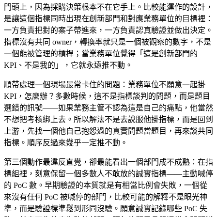
門頭上，因為採購決策根本不在它手上。比較能運作的設計，
是讓這個指標同時出現在創新部門和對應業務單位的目標裡：
一方負責把對的案子帶進來，一方負責認真驗證並做出決定。
指標沒有共同 owner，轉換率就只是一個被觀察的數字，不是
一個能被管理的槓桿；當業務單位覺得「這是創新部門的
KPI、不是我的」，它就永遠推不動。
順帶處理一個現場最常卡住的問題：業務單位不願意一起掛
KPI，怎麼辦？多數時候，這不是指標談判的問題，而是題目
選錯的訊號——如果業務主管不認為這是自己的痛點，他當然
不想把考核綁上去。所以解法不是去說服他掛指標，而是回到
上游，先找一個他自己抱怨過的真實問題當題目，再來談共同
指標。順序反過來幾乎一定推不動。
第三個動作最違反直覺，卻最能看出一個部門成不成熟：在指
標組裡，刻意保留一個多數人不敢放的誠實指標——主動喊停
的 PoC 數。早期驗證的本質就是有相當比例會失敗，一個從
來沒有任何 PoC 被喊停的部門，比較可能的解釋不是眼光神
準，而是驗證標準鬆到形同沒驗。願意誠實記錄哪些 PoC 失