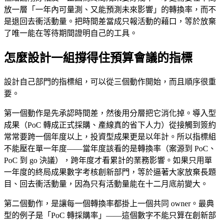
放一層「一年內可量測、又能預測未來影響」的轉換率，而不
是退回去衝活動量。把時間差當成只報活動的藉口，等於放棄
了唯一能在等待期間證明自己的工具。
怎麼設計一組撐得住預算會議的指標
設計自己部門的指標組，可以從三個動作開始，而且順序很重
要。
第一個動作是先承認時間差，然後用分層把它消化掉。導入型
成果（PoC 轉成正式採購、產線真的省下人力）從接觸到簽約
常常要跨一個年度以上，投資型成果更是以年計。所以指標組
不能壓在單一年度——當年度該看的是轉換率（案源到 PoC、
PoC 到 go 決議），跨年度才看累計的業務影響。如果只用單
一年度的終局成果數字考核創新部門，等於逼著大家放棄長題
目、回去衝活動量，因為只有活動量能在十二月底前變大。
第二個動作，是讓每一個轉換率都掛上一個共同 owner。最典
型的例子是「PoC 轉採購率」——這個數字不能只算在創新部