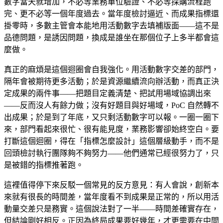
數字當天就增加，不必等業務單位驗證、不必等採購流程跑
完、更不必等一個年度過去。當年度檢討逼近、而成果指標還
掛零時，多數主管會本能地用活動數字去填補版面——這不是
品德問題，是誘因問題，換成是誰坐在那個位子上多半都會這
麼做。
真正的麻煩是這個迴圈會自我強化。用活動數字交差的部門，
隔年會被期待更多活動；於是資源繼續流向辦活動，而真正決
定成果的兩件事——把題目定義清楚、把試用場域協調出來
——反而沒人有餘力做；沒有好題目與好場域，PoC 自然轉不
出成果；於是到了年底，又只剩活動數字可以報。一圈一圈下
來，部門看起來很忙、很有能見度，業務影響卻始終空白。要
打斷這個迴圈，得在「指標怎麼設計」這個層級動手，而不是
回頭檢討執行團隊夠不夠努力——他們通常已經很努力了，只
是被錯的指標推著跑。
這裡值得停下來反駁一個常見的反方意見：有人會說，創新本
來就有很長的時間差，當年度看不到成果是正常的，所以用活
動量交差只是務實。這個說法對了一半——時間差確實存在，
但結論剛好相反。正因為終局成果要好幾年，才更需要在中間