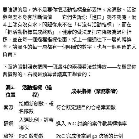
要強調的是，這不是要你把活動指標全部丟掉。案源數、活動
參與度本身有診斷價值——它們告訴你「進口」夠不夠寬，漏
斗上端有沒有水。問題從來不在「有沒有活動指標」，而在
「把活動指標當成終點」。健康的做法是把它降級為過程指
標，並在每一個過程指標後面，接上一個通往下一層的轉換
率，讓漏斗的每一層都有一個明確的數字、也有一個明確的人
負責。
下面這張對照表把同一個漏斗的兩種看法並排放——左欄是你
習慣報的，右欄是預算會議真正想看的：
漏斗
活動指標（過
成果指標（業務影響）
位置
程）
接觸新創數、報
案源
符合既定題目的合格案源數
名隊數
入選比例、評審
篩選
進入 PoC 討論的案件數與轉換率
場次
驗證
PoC 啟動數
PoC 完成後拿到 go 決議的比例