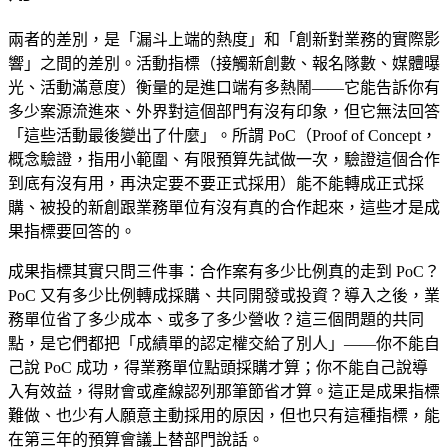
兩者的差別，是「漏斗上端的熱度」和「創新對業務的實際影
響」之間的差別。活動指標（接觸新創數、報名隊數、媒體曝
光、活動滿意度）衡量的是進口端有多熱鬧——它能告訴你有
多少案源流進來、外界對這個部門有沒有印象，但它無法回答
「這些活動最後變出了什麼」。所謂 PoC（Proof of Concept，
概念驗證，指用小範圍、有限預算先試做一次，驗證這個合作
到底有沒有用，再決定要不要正式採用）能不能轉成正式採
購、被投的新創跟業務單位有沒有真的合作起來，這些才是成
果指標要回答的。
成果指標其實只問三件事：合作案有多少比例真的走到 PoC？
PoC 又有多少比例轉成採購、共同開發或投資？導入之後，業
務單位省了多少成本、或多了多少營收？這三個問題的共同
點，是它們都把「成績單的認定權交給了別人」——你不能自
己說 PoC 成功，得業務單位點頭採購才算；你不能自己說導
入有效益，得財會或產線認列那筆節省才算。這正是成果指標
難做、也少有人願意主動採用的原因，但也只有這種指標，能
在第三年的預算會議上替部門說話。