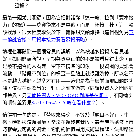
證據？
最後一題尤其關鍵，因為它把對話從「這一輪」拉到「資本接
力」的視角——募資從來不是單點，而是一棒接一棒，這一輪
該找誰，很大程度取決於下一輪你想交給誰接（這個視角見
下
一輪誰會接？用資本接力賽看募資策略
）。
這裡也要破除一個很常見的誤解：以為被越多投資人看見越
好。如同開頭所說，早期募資真正怕的不是被看見得太少，而
是被不適合的人看完、留下不精準的印象——投資圈的資訊會
流動，「階段不到位」的標籤一旦貼上就很難洗掉。所以名單
不是越大越好，越準才有用——這也是為什麼前面那四題的功
課，值得在你發出第一封信之前就做完（同類投資人之間的細
部差異，見
天使投資人、VC、CVC 到底差在哪？
；不同輪次
的期待差異見
Seed、Pre-A、A 輪在看什麼？
）。
值得補一句的是，「營收來得晚」不等於「題目不好」。生
醫、硬科技這類團隊，常常在還沒有營收、甚至產品還沒上市
時就需要可觀的資金，它們的價值是用技術里程碑、法規路徑