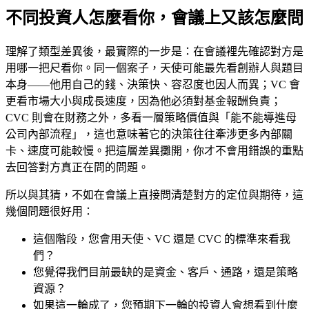
不同投資人怎麼看你，會議上又該怎麼問
理解了類型差異後，最實際的一步是：在會議裡先確認對方是
用哪一把尺看你。同一個案子，天使可能最先看創辦人與題目
本身——他用自己的錢、決策快、容忍度也因人而異；VC 會
更看市場大小與成長速度，因為他必須對基金報酬負責；
CVC 則會在財務之外，多看一層策略價值與「能不能導進母
公司內部流程」，這也意味著它的決策往往牽涉更多內部關
卡、速度可能較慢。把這層差異攤開，你才不會用錯誤的重點
去回答對方真正在問的問題。
所以與其猜，不如在會議上直接問清楚對方的定位與期待，這
幾個問題很好用：
這個階段，您會用天使、VC 還是 CVC 的標準來看我
們？
您覺得我們目前最缺的是資金、客戶、通路，還是策略
資源？
如果這一輪成了，您預期下一輪的投資人會想看到什麼