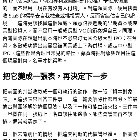
與 IP（智慧財產，例如專利或關鍵技術授權）卡位來衡量
的，而不是用「現在有沒有人付錢」。對這類團隊，硬用快營
收 SaaS 的標準去自我檢查或挑投資人，反而會錯估自己的處
境——這時更該找懂這個領域、願意陪長週期的早期資本或產
業型投資人，而不是用一般成長型 VC 的節奏逼自己。同理，
台灣團隊在想退出劇本時也不必只盯著國際級大型 IPO：在台
灣，多數成功退出其實是被同業或上下游併購、或走中小型
IPO，這些都是合理且常見的路徑，募資時把對象與題目往這
個現實對齊，名單才挑得準。
把它變成一張表，再決定下一步
把前面的判斷收斂成一個可執行的動作：做一張「資本對象
表」。這張表只回答三件事——這一輪要解除什麼風險、誰最
適合幫團隊解除這個風險、以及下一輪可能由誰來接。三件事
一旦攤在同一張紙上，名單該往哪邊收、哪些會議其實不該
排，通常就清楚了。
舉一個去識別化的情境，把這套判斷的代價講具體。一個團隊