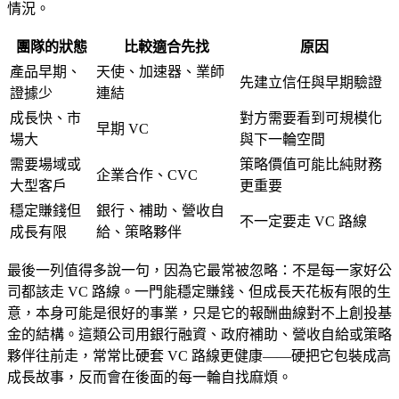
情況。
團隊的狀態
比較適合先找
原因
產品早期、
天使、加速器、業師
先建立信任與早期驗證
證據少
連結
成長快、市
對方需要看到可規模化
早期 VC
場大
與下一輪空間
需要場域或
策略價值可能比純財務
企業合作、CVC
大型客戶
更重要
穩定賺錢但
銀行、補助、營收自
不一定要走 VC 路線
成長有限
給、策略夥伴
最後一列值得多說一句，因為它最常被忽略：不是每一家好公
司都該走 VC 路線。一門能穩定賺錢、但成長天花板有限的生
意，本身可能是很好的事業，只是它的報酬曲線對不上創投基
金的結構。這類公司用銀行融資、政府補助、營收自給或策略
夥伴往前走，常常比硬套 VC 路線更健康——硬把它包裝成高
成長故事，反而會在後面的每一輪自找麻煩。