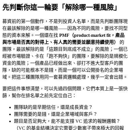
先判斷你這一輪要「解除哪一種風險」
募資前的第一個動作，不是列投資人名單，而是先判斷團隊現
在最該解除的是哪一種風險——因為不同的風險，要找不同型
態的資本來解。一個還在找
PMF（product-market fit，產品
與市場是否真的對得上、有人真的需要並願意持續使用）
的
團隊，最該解除的是「這題目到底成不成立」的風險；一個已
經被市場驗證、卡在「跑不夠快」的團隊，要解除的是規模化
資金的風險；一個產品已經做出來、卻打不進大型客戶的團
隊，缺的可能根本不是錢，而是一個可以公開掛名的企業場
域。把這三種團隊用同一套募資邏輯處理，幾乎一定會出錯。
要把這件事想清楚，可以先過四個問題，它們本質上是一張快
篩，幫你在排名單之前先定位自己：
團隊缺的是早期信任，還是成長資金？
團隊需要的是錢，還是企業場域與客戶？
題目是否足夠大，能不能支撐 VC 追求的報酬邏輯？
（VC 的基金結構決定它需要少數案子帶來極大的回報