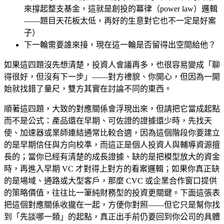
來撐起整支基金，這就是創投的冪律（power law）邏輯
——題目天花板太低，再好的生意對它也不一定是好案
子）
下一輪需要誰來接，現在這一輪是否留得出空間給他？
如果這四題沒先想清楚，投資人會議再多，也很容易變成「聊
得很好，但沒有下一步」——對方禮貌、你開心，但因為一開
始就找錯了量尺，雙方其實在討論不同的東西。
順著這四題，大致的對應關係會浮現出來，但請把它當成起點
而不是公式：產品還在早期、可佐證的證據還少時，先找天
使、加速器或業師連結通常比較合適，因為這個階段你要建立
的是早期信任與方向校準，而這正是個人投資人與輔導資源擅
長的；當你已經有清楚的成長證據、缺的是把模型放大的資金
時，再進入早期 VC 才對得上對方的看案邏輯；如果你真正缺
的是場域、通路或大型客戶，那麼 CVC 或企業合作窗口提供
的策略價值，往往比一筆純財務型的投資更關鍵。下面這張表
把這個對應關係收攏在一起，方便你對照——但它只是幫你找
到「先談哪一類」的起點，真正出手前仍要回到你公司的具體