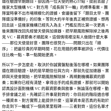
還在驗證早期題目，卻因為一位天使的熱心介紹，提前去敲了
幾家大型機構 VC。對方用「成長與下一輪」的標準看案，團
隊當時拿不出市場規模化的證據，會議後留下「題目太早、團
隊還沒準備好」的印象。等到大約半年後真正補齊證據、想再
回去談，這幾家機構已經先入為主，門檻反而比第一次更高。
後來團隊改回先經營天使與加速器、把早期風險解除掉之後再
見 VC，募資節奏才順起來。這個情境裡沒有人做錯什麼大事
——那位天使是好意，團隊也很努力——問題只出在「順
序」：把最珍貴的早期時間，花在用錯的標準被評估，代價往
往比晚一點、準一點開始更高。
所以下一步怎麼走，取決於你誠實盤點後落在哪裡。如果團隊
還在題目驗證、缺的是早期信任與方向，那就先從加速器、業
師與天使會開始，把早期風險解除掉，再規劃機構募資的節
奏；如果你已經有清楚、拿得出手的成長證據，那就可以開始
認真設計面對機構 VC 的募資節奏與敘事。無論落在哪裡，動
手排會議之前，先確認三件事是對齊的：你目前的階段適合哪
一種資本、對方實際上能提供什麼、這筆資本是否真的有助於
你走到下一輪或下一個商業里程碑——三者對齊，這份名單才