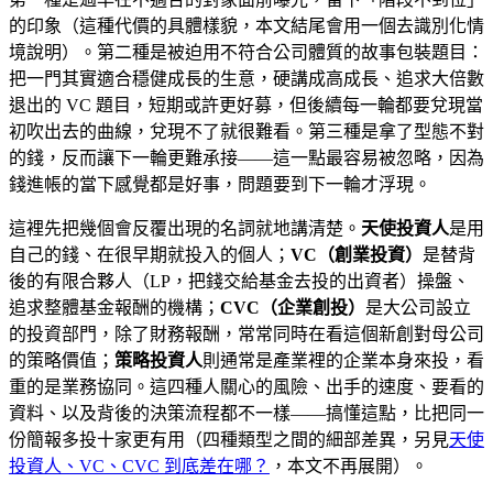
的印象（這種代價的具體樣貌，本文結尾會用一個去識別化情
境說明）。第二種是被迫用不符合公司體質的故事包裝題目：
把一門其實適合穩健成長的生意，硬講成高成長、追求大倍數
退出的 VC 題目，短期或許更好募，但後續每一輪都要兌現當
初吹出去的曲線，兌現不了就很難看。第三種是拿了型態不對
的錢，反而讓下一輪更難承接——這一點最容易被忽略，因為
錢進帳的當下感覺都是好事，問題要到下一輪才浮現。
這裡先把幾個會反覆出現的名詞就地講清楚。
天使投資人
是用
自己的錢、在很早期就投入的個人；
VC（創業投資）
是替背
後的有限合夥人（LP，把錢交給基金去投的出資者）操盤、
追求整體基金報酬的機構；
CVC（企業創投）
是大公司設立
的投資部門，除了財務報酬，常常同時在看這個新創對母公司
的策略價值；
策略投資人
則通常是產業裡的企業本身來投，看
重的是業務協同。這四種人關心的風險、出手的速度、要看的
資料、以及背後的決策流程都不一樣——搞懂這點，比把同一
份簡報多投十家更有用（四種類型之間的細部差異，另見
天使
投資人、VC、CVC 到底差在哪？
，本文不再展開）。