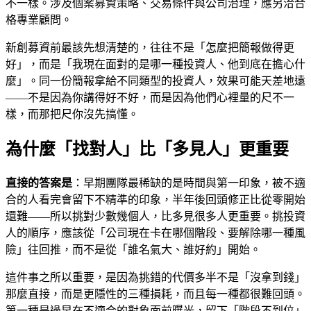
不一樣。涉及個案募資策略、交易條件與公司治理，應另洽合
格專業顧問。
新創募資前最該先想清楚的，往往不是「怎麼把簡報做得更
好」，而是「我現在面對的是哪一種投資人、他到底在擔心什
麼」。同一份簡報拿給不同類型的投資人，效果可能天差地遠
——不是因為你講得好不好，而是因為他們心裡量的尺不一
樣，而那把尺你沒先搞懂。
為什麼「找對人」比「多見人」更重要
直接的答案是
：早期團隊最稀缺的是時間與第一印象，被不適
合的人看完會留下不精準的印象，半年後回頭修正比從零開始
還難——所以挑對少數幾個人，比多見很多人更重要。挑投資
人的順序，應該從「公司現在卡在哪個階段、要解除哪一種風
險」往回推，而不是從「誰名氣大、誰好約」開始。
這件事之所以重要，是因為挑錯的代價多半不是「沒拿到錢」
那麼直接，而是更隱性的三種損耗，而且每一種都很難回頭。
第一種是過早在不適合的對象面前曝光，留下「階段不到位」