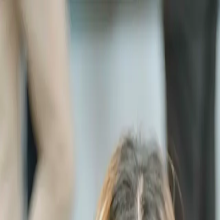
跳至主要內容 / Skip to main content
輔導計畫
企業合作
台大天使會
校友成果
學習中心
最新動態
關於我們
搜尋
⌘
K
EN