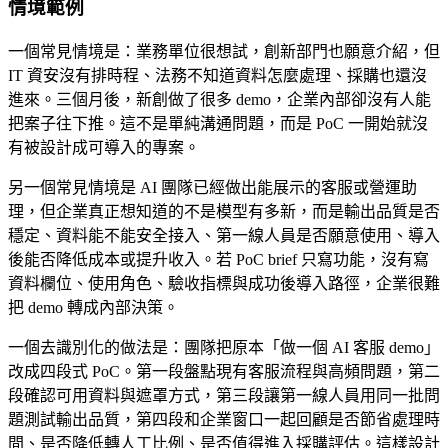
情境範例
一個常見情境是：業務單位很想試，創新部門也願意介紹，但
IT 資安沒有排時程、法務不知道資料怎麼處理、採購也還沒
進來。三個月後，新創做了很多 demo，企業內部卻沒有人能
把案子往下推。這不是單純溝通問題，而是 PoC 一開始就沒
有被設計成可導入的專案。
另一個常見情境是 AI 團隊已經做出能展示的客服或營運助
理，但企業真正想知道的不是模型有多新，而是輸出品質是否
穩定、資料能不能安全接入、第一線人員是否願意使用、導入
後能否降低成本或提升收入。若 PoC brief 只寫功能，沒有寫
資料欄位、使用角色、驗收指標與成功後導入路徑，企業很難
把 demo 轉成內部決策。
一個去識別化的做法是：團隊把原本「做一個 AI 客服 demo」
改成四段式 PoC。第一段盤點現有客服流程與高頻問題，第二
段確認可用資料與遮罩方式，第三段讓第一線人員用同一批問
題測試輸出品質，第四段和企業窗口一起回顧是否節省處理時
間、是否降低轉人工比例、是否值得進入採購評估。這樣設計