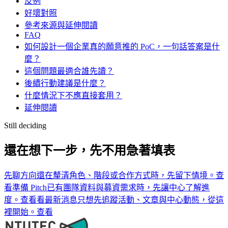
反例
好壞對照
參考來源與延伸閱讀
FAQ
如何設計一個企業真的願意推的 PoC，一句話答案是什
麼？
這個問題最適合誰先讀？
後續行動建議是什麼？
什麼情況下不應直接套用？
延伸閱讀
Still deciding
還在想下一步，先不用急著填表
先聊方向
還在釐清角色、階段或合作方式時，先留下情境。
查
看
準備 Pitch
已有團隊資料與募資需求時，先讓中心了解進
度。
查看
看最新消息
只想先追蹤活動、文章與中心動態，從這
裡開始。
查看