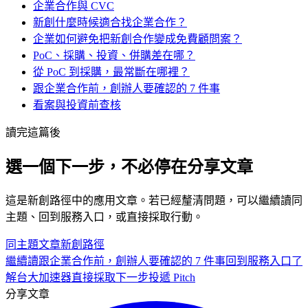
企業合作與 CVC
新創什麼時候適合找企業合作？
企業如何避免把新創合作變成免費顧問案？
PoC、採購、投資、併購差在哪？
從 PoC 到採購，最常斷在哪裡？
跟企業合作前，創辦人要確認的 7 件事
看案與投資前查核
讀完這篇後
選一個下一步，不必停在分享文章
這是
新創
路徑中的
應用
文章。若已經釐清問題，可以繼續讀同
主題、回到服務入口，或直接採取行動。
同主題文章
新創
路徑
繼續讀
跟企業合作前，創辦人要確認的 7 件事
回到服務入口
了
解台大加速器
直接採取下一步
投遞 Pitch
分享文章