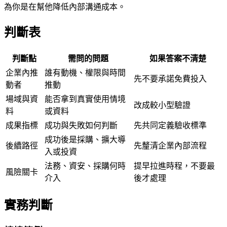
為你是在幫他降低內部溝通成本。
判斷表
判斷點
需問的問題
如果答案不清楚
企業內推
誰有動機、權限與時間
先不要承諾免費投入
動者
推動
場域與資
能否拿到真實使用情境
改成較小型驗證
料
或資料
成果指標
成功與失敗如何判斷
先共同定義驗收標準
成功後是採購、擴大導
後續路徑
先釐清企業內部流程
入或投資
法務、資安、採購何時
提早拉進時程，不要最
風險關卡
介入
後才處理
實務判斷