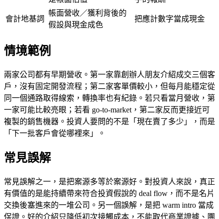
帳面營收／獲利背後的
會計地基詞
把應計數字當成現金
假設與現金成色
情境範例
兩家公司都有早期營收。第一家靠創辦人朋友介紹成交三個客
戶，沒有固定開發流程；第二家客單價較小，但每月能穩定從
同一個通路取得線索，轉換率也有紀錄。若只看當月營收，第
一家可能比較亮眼；若看 go-to-market，第二家反而更接近可
複製的銷售機器。投資人要問的不是「現在賣了多少」，而是
「下一批客戶會從哪裡來」。
常見誤解
常見誤解之一，是把案源多等於案源好。對投資人來說，真正
有價值的是能持續帶來符合投資假說的 deal flow，而不是名片
交換後塞進來的一堆公司。另一個誤解，是把 warm intro 當成
保證。好的介紹只降低初次接觸成本，不能取代商業證據、團