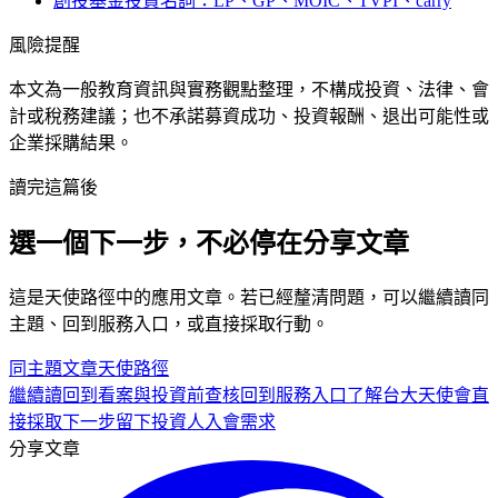
創投基金投資名詞：LP、GP、MOIC、TVPI、carry
風險提醒
本文為一般教育資訊與實務觀點整理，不構成投資、法律、會
計或稅務建議；也不承諾募資成功、投資報酬、退出可能性或
企業採購結果。
讀完這篇後
選一個下一步，不必停在分享文章
這是
天使
路徑中的
應用
文章。若已經釐清問題，可以繼續讀同
主題、回到服務入口，或直接採取行動。
同主題文章
天使
路徑
繼續讀
回到看案與投資前查核
回到服務入口
了解台大天使會
直
接採取下一步
留下投資人入會需求
分享文章