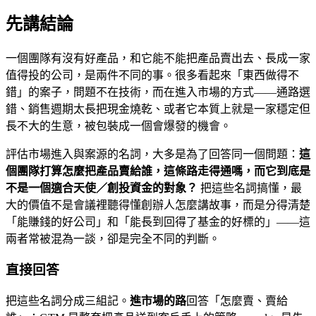
先講結論
一個團隊有沒有好產品，和它能不能把產品賣出去、長成一家
值得投的公司，是兩件不同的事。很多看起來「東西做得不
錯」的案子，問題不在技術，而在進入市場的方式——通路選
錯、銷售週期太長把現金燒乾、或者它本質上就是一家穩定但
長不大的生意，被包裝成一個會爆發的機會。
評估市場進入與案源的名詞，大多是為了回答同一個問題：
這
個團隊打算怎麼把產品賣給誰，這條路走得通嗎，而它到底是
不是一個適合天使／創投資金的對象？
把這些名詞搞懂，最
大的價值不是會議裡聽得懂創辦人怎麼講故事，而是分得清楚
「能賺錢的好公司」和「能長到回得了基金的好標的」——這
兩者常被混為一談，卻是完全不同的判斷。
直接回答
把這些名詞分成三組記。
進市場的路
回答「怎麼賣、賣給