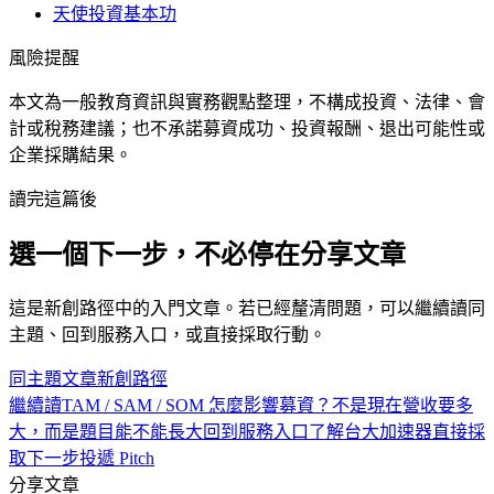
天使投資基本功
風險提醒
本文為一般教育資訊與實務觀點整理，不構成投資、法律、會
計或稅務建議；也不承諾募資成功、投資報酬、退出可能性或
企業採購結果。
讀完這篇後
選一個下一步，不必停在分享文章
這是
新創
路徑中的
入門
文章。若已經釐清問題，可以繼續讀同
主題、回到服務入口，或直接採取行動。
同主題文章
新創
路徑
繼續讀
TAM / SAM / SOM 怎麼影響募資？不是現在營收要多
大，而是題目能不能長大
回到服務入口
了解台大加速器
直接採
取下一步
投遞 Pitch
分享文章