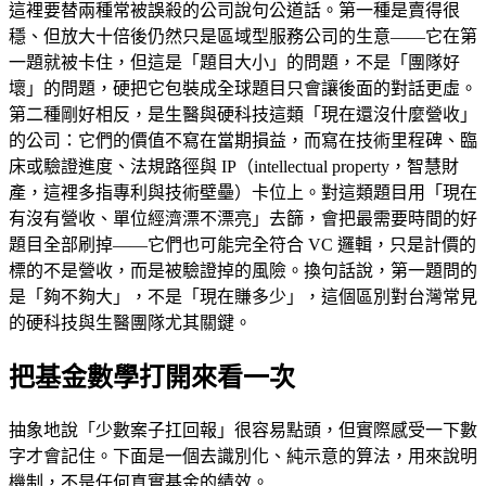
這裡要替兩種常被誤殺的公司說句公道話。第一種是賣得很
穩、但放大十倍後仍然只是區域型服務公司的生意——它在第
一題就被卡住，但這是「題目大小」的問題，不是「團隊好
壞」的問題，硬把它包裝成全球題目只會讓後面的對話更虛。
第二種剛好相反，是生醫與硬科技這類「現在還沒什麼營收」
的公司：它們的價值不寫在當期損益，而寫在技術里程碑、臨
床或驗證進度、法規路徑與 IP（intellectual property，智慧財
產，這裡多指專利與技術壁壘）卡位上。對這類題目用「現在
有沒有營收、單位經濟漂不漂亮」去篩，會把最需要時間的好
題目全部刷掉——它們也可能完全符合 VC 邏輯，只是計價的
標的不是營收，而是被驗證掉的風險。換句話說，第一題問的
是「夠不夠大」，不是「現在賺多少」，這個區別對台灣常見
的硬科技與生醫團隊尤其關鍵。
把基金數學打開來看一次
抽象地說「少數案子扛回報」很容易點頭，但實際感受一下數
字才會記住。下面是一個去識別化、純示意的算法，用來說明
機制，不是任何真實基金的績效。