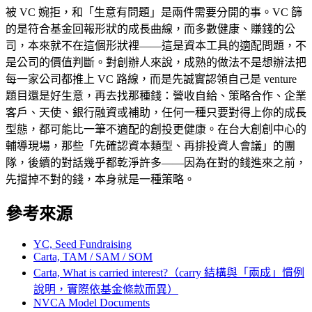
被 VC 婉拒，和「生意有問題」是兩件需要分開的事。VC 篩
的是符合基金回報形狀的成長曲線，而多數健康、賺錢的公
司，本來就不在這個形狀裡——這是資本工具的適配問題，不
是公司的價值判斷。對創辦人來說，成熟的做法不是想辦法把
每一家公司都推上 VC 路線，而是先誠實認領自己是 venture
題目還是好生意，再去找那種錢：營收自給、策略合作、企業
客戶、天使、銀行融資或補助，任何一種只要對得上你的成長
型態，都可能比一筆不適配的創投更健康。在台大創創中心的
輔導現場，那些「先確認資本類型、再排投資人會議」的團
隊，後續的對話幾乎都乾淨許多——因為在對的錢進來之前，
先擋掉不對的錢，本身就是一種策略。
參考來源
YC, Seed Fundraising
Carta, TAM / SAM / SOM
Carta, What is carried interest?（carry 結構與「兩成」慣例
說明，實際依基金條款而異）
NVCA Model Documents