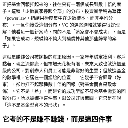
正把基金回報扛起來的，往往只有一兩個成長到數十倍的案
子。這種「少數贏家撐起全部」的分布，投資圈常稱為冪律
（power law，指結果極度集中在少數樣本、而非平均分
布）。一旦你接受這個分布，VC 的選案邏輯就變得很好理
解：他看每一個新案時，問的不是「這家會不會成功」，而是
「如果它成功，規模夠不夠大到補償掉其他那些歸零的案
子」。
這就是賺錢公司被婉拒的真正原因。一家年年穩定獲利、客戶
黏著、現金流健康，但市場天花板有限、未來大致也就這個量
級的公司，對創辦人和員工可能是非常好的生意；但放進基金
的數學裡，它落在一個尷尬的位置——它幾乎不會歸零（好
事），卻也扛不起那種數十倍的回報（對基金而言是致命
傷）。它不是「差」，而是它的成功型態不符合基金需要的回
報分布。所以被婉拒這件事，跟公司好壞無關，它只是在說
「這不是基金型資本的形狀」。
它考的不是賺不賺錢，而是這四件事