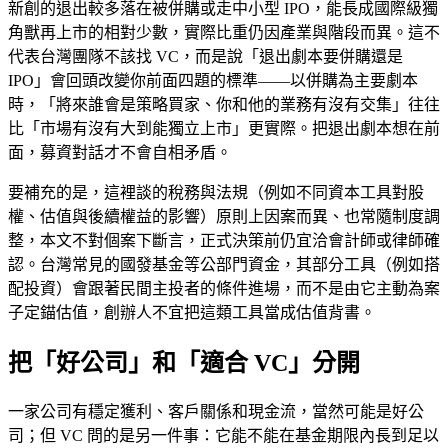
新創的退出較多落在被併購或走中小型 IPO，能長成國際級獨
角獸再上市的相對少數，實際比重仍因產業與階段而異。這不
代表台灣團隊不該找 VC，而是說「退出劇本要併購還是
IPO」會回頭改變你前面四題的標準——以併購為主要劇本
時，「將來誰會是策略買家、你和他的業務有沒有交集」往往
比「市場有沒有大到能獨立上市」更實際。把退出劇本想在前
面，募資對話才不會自相矛盾。
要補充的是，這裡談的稅務與法規（例如不同資本工具對股
權、估值與後續權益的影響）原則上因案而異、也常隨制度調
整，本文不對個案下斷言，正式決策前仍宜洽會計師或律師確
認。台灣常見的國發基金等公部門資金，其部分工具（例如搭
配投資）會跟著民間主投者的條件進場，而不是由它主動為案
子定錨估值，創辦人不宜把這類工具當成估值背書。
把「好公司」和「適合 VC」分開
一家公司有穩定獲利、客戶關係和現金流，當然可能是好公
司；但 VC 問的是另一件事：它能不能在基金期限內長到足以