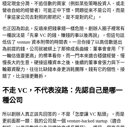
穩定現金分潤、不追倍數的買家（例如某些策略投資人、或走
營收自給的經營者）可能正中下懷。問題從來不是公司，而是
「拿這家公司去對照的那把尺，是不是對的尺」。
也正因為如此，反過來把錢拿錯一樣危險。創辦人圈子裡常有
一種說法是「先拿 VC 的錢，賺錢的事以後再說」，但這句話
低估了 venture 資本附帶的時間表。一旦你接了以高倍數退出
為前提的錢，公司就被綁上了那條成長曲線：董事會會用「下
一輪估值要更高」的標準看你，而一門本來適合穩健經營、慢
慢長大的生意，硬接這種資本之後，後續的董事會張力與下一
輪募資壓力，往往比缺錢本身更消耗團隊。錢有它的個性，接
錯了，比沒接更難拆。
不走 VC，不代表沒路：先認自己是哪一
種公司
所以創辦人真正該先回答的，不是「怎麼讓 VC 點頭」，而是
更前面那一題：我的公司是一個 venture-backed startup（適合