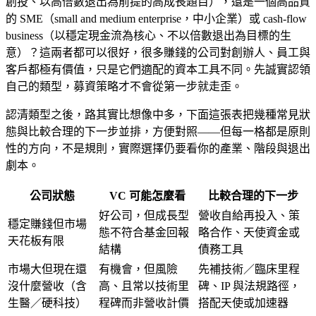
創投、以高倍數退出為前提的高成長題目），還是一個高品質
的 SME（small and medium enterprise，中小企業）或 cash-flow
business（以穩定現金流為核心、不以倍數退出為目標的生
意）？這兩者都可以很好，很多賺錢的公司對創辦人、員工與
客戶都極有價值，只是它們適配的資本工具不同。先誠實認領
自己的類型，募資策略才不會從第一步就走歪。
認清類型之後，路其實比想像中多，下面這張表把幾種常見狀
態與比較合理的下一步並排，方便對照——但每一格都是原則
性的方向，不是規則，實際選擇仍要看你的產業、階段與退出
劇本。
公司狀態
VC 可能怎麼看
比較合理的下一步
好公司，但成長型
營收自給再投入、策
穩定賺錢但市場
態不符合基金回報
略合作、天使資金或
天花板有限
結構
債務工具
市場大但現在還
有機會，但風險
先補技術／臨床里程
沒什麼營收（含
高、且常以技術里
碑、IP 與法規路徑，
生醫／硬科技）
程碑而非營收計價
搭配天使或加速器