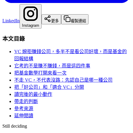
LinkedIn
更多
複製連結
Instagram
本文目錄
VC 婉拒賺錢公司，多半不是看公司好壞，而是基金的
回報結構
它考的不是賺不賺錢，而是這四件事
把基金數學打開來看一次
不走 VC，不代表沒路：先認自己是哪一種公司
把「好公司」和「適合 VC」分開
讀完後的最小動作
帶走的判斷
參考來源
延伸閱讀
Still deciding