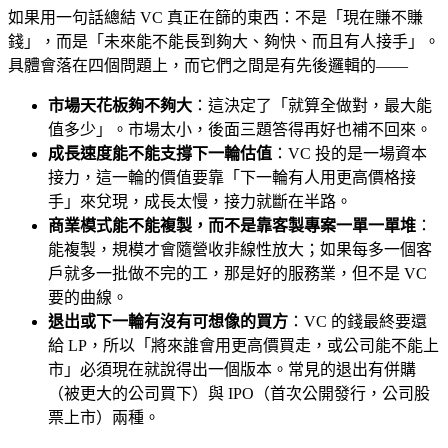
如果用一句話總結 VC 真正在篩的東西：不是「現在賺不賺
錢」，而是「未來能不能長到夠大、夠快、而且有人接手」。
具體會落在四個問題上，而它們之間是有先後邏輯的——
市場天花板夠不夠大
：這決定了「就算全做對，最大能
值多少」。市場太小，後面三題答得再好也補不回來。
成長速度能不能支撐下一輪估值
：VC 投的是一場資本
接力，這一輪的價值要靠「下一輪有人用更高價格接
手」來兌現，成長太慢，接力就斷在半路。
商業模式能不能複製，而不是靠客製專案一單一單堆
：
能複製，規模才會隨營收非線性放大；如果每多一個客
戶就多一批做不完的工，那是好的服務業，但不是 VC
要的曲線。
退出或下一輪有沒有可想像的買方
：VC 的錢最終要還
給 LP，所以「將來誰會用更高價買走，或公司能不能上
市」必須現在就說得出一個版本。常見的退出有併購
（被更大的公司買下）與 IPO（首次公開發行，公司股
票上市）兩種。