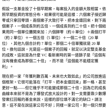
假設一支基金投了十個早期案，每案投入的金額大致相當。依
照早期投資的常態分布，結果很可能是這樣：六個案子接近歸
零或只拿回零頭，兩個案子大致打平、把本金還回來，剩下兩
個案子，一個成長到約五倍、一個成長到約二十倍。把十個結
果用同一個單位攤開來加：六個歸零（約 0 單位）＋兩個打平
（約 2 單位）＋一個五倍（5 單位）＋一個二十倍（20 單
位），其他九個合計約 7 單位，那個二十倍單獨就是 20 單
位。換句話說，光是這一個案子的回報，就足以決定整支基金
的成敗。這就是為什麼 VC 看新案時的第一道篩子是「這個有
沒有機會成為那個二十倍」，而不是「這個能不能穩定獲
利」。
現在把一家「年獲利數百萬、未來也大致如此」的公司放進這
個框架。它很可能落在「打平、把本金還回來」那一格，甚至
更好一點——但它幾乎不可能變成那個二十倍，因為它的成長
曲線本來就不是為了爆發式放大設計的。對一支需要靠少數爆
發案扛回報的基金來說，這樣的部位填不滿它的缺口。請注
意，這不是在說這家公司不好；同樣一家公司，對一個只想要