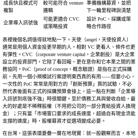
成長快且模式可
較可能符合 venture
準備機構募資，並把
複製
邏輯
下一輪里程碑說清楚
可能更適合 CVC
設計 PoC、採購或策
企業導入訊號強
或策略投資
略合作路徑
表裡幾個名詞值得就地點一下。天使（angel，天使投資人）
通常是用個人資金投更早期的人，相對 VC 更看人、條件也更
有彈性。CVC（corporate venture capital，企業創投）是大企業
設立的投資部門，它除了看回報，更在意你和它本業之間的業
務協同。PoC（proof of concept，概念驗證）是指在正式採購
前，先用一個小規模試行案證明東西真的有用——但要小心，
一次性的 PoC 常常是用對方的「創新預算」買的試驗，不必
然代表後面有正式的採購預算會接上，這一點在判斷「企業導
入訊號到底強不強」時很關鍵。至於債務工具與營收自給，最
大的好處是不稀釋股權（不用把公司的一部分賣給投資人換現
金）；只有當「市場窗口要求的成長速度，超過自有現金流能
支撐的速度」時，股權募資才從選項變成必要。
在台灣，這張表還要疊一層在地現實：就一般觀察而言，本地