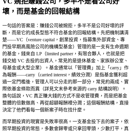
VC 婉拒賺錢公司，多半不是看公司好
壞，而是基金的回報結構
一句話的答案是：賺錢公司被婉拒，多半不是公司好壞的評
斷，而是它的成長型態不符合基金的回報結構。先把機制講清
楚——VC（venture capital，創業投資，指募集外部資金、專
門投早期高風險公司的機構型基金）管理的是一支有生命週期
的基金，錢來自 LP（limited partner，有限合夥人，也就是把
錢交給 VC 去投的出資人，常見的是退休基金、家族辦公室、
母基金或大型企業）。基金通常以「管理費」加上「carry」作
為報酬——carry（carried interest，績效分潤）是指基金獲利超
過一定門檻後，管理人可以分走的那一部分，常見約兩成、實
際依基金條款而異（詳見文末參考來源的 carry 結構說明）。
換句話說，VC 真正賺大錢的方式不是收管理費，而是把基金
整體的倍數做高、再從超額報酬裡分潤；這個報酬結構，直接
決定了他們看每一個新案子時在找什麼。
而早期投資的現實是失敗率很高。一支基金投下去的案子，依
照早期投資的常態，多數會歸零或只拿回零頭，少數打平，真