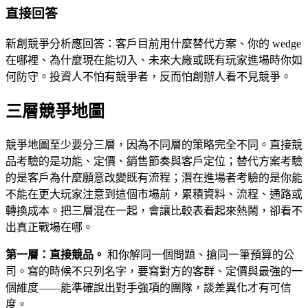
直接回答
新創競爭分析應回答：客戶目前用什麼替代方案、你的 wedge
在哪裡、為什麼現在能切入、未來大廠或既有玩家進場時你如
何防守。投資人不怕有競爭者，反而怕創辦人看不見競爭。
三層競爭地圖
競爭地圖至少要分三層，因為不同層的策略完全不同。直接競
品考驗的是功能、定價、銷售節奏與客戶定位；替代方案考驗
的是客戶為什麼願意改變既有流程；潛在進場者考驗的是你能
不能在更大玩家注意到這個市場前，累積資料、流程、通路或
轉換成本。把三層混在一起，會讓比較表看起來熱鬧，卻看不
出真正戰場在哪。
第一層：直接競品。
和你解同一個問題、搶同一筆預算的公
司。寫的時候不只列名字，要寫對方的客群、定價與最強的一
個維度——能準確說出對手強項的團隊，談差異化才有可信
度。