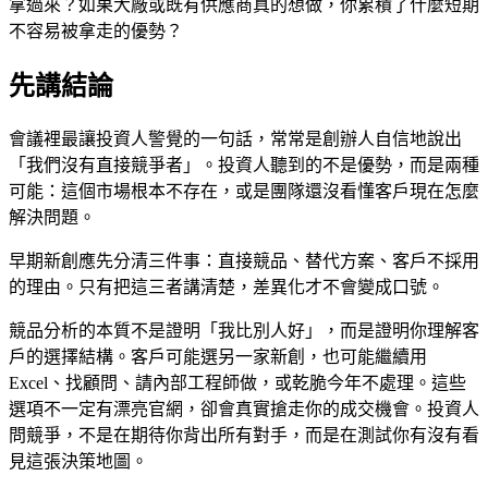
拿過來？如果大廠或既有供應商真的想做，你累積了什麼短期
不容易被拿走的優勢？
先講結論
會議裡最讓投資人警覺的一句話，常常是創辦人自信地說出
「我們沒有直接競爭者」。投資人聽到的不是優勢，而是兩種
可能：這個市場根本不存在，或是團隊還沒看懂客戶現在怎麼
解決問題。
早期新創應先分清三件事：直接競品、替代方案、客戶不採用
的理由。只有把這三者講清楚，差異化才不會變成口號。
競品分析的本質不是證明「我比別人好」，而是證明你理解客
戶的選擇結構。客戶可能選另一家新創，也可能繼續用
Excel、找顧問、請內部工程師做，或乾脆今年不處理。這些
選項不一定有漂亮官網，卻會真實搶走你的成交機會。投資人
問競爭，不是在期待你背出所有對手，而是在測試你有沒有看
見這張決策地圖。