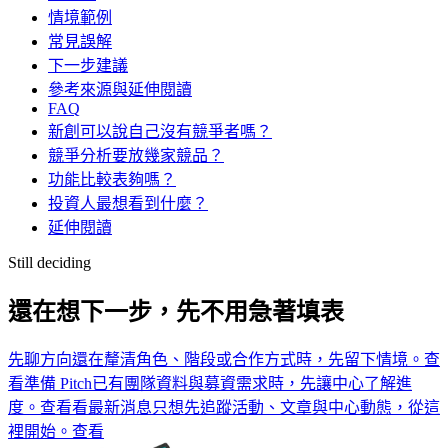
情境範例
常見誤解
下一步建議
參考來源與延伸閱讀
FAQ
新創可以說自己沒有競爭者嗎？
競爭分析要放幾家競品？
功能比較表夠嗎？
投資人最想看到什麼？
延伸閱讀
Still deciding
還在想下一步，先不用急著填表
先聊方向
還在釐清角色、階段或合作方式時，先留下情境。
查
看
準備 Pitch
已有團隊資料與募資需求時，先讓中心了解進
度。
查看
看最新消息
只想先追蹤活動、文章與中心動態，從這
裡開始。
查看