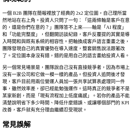
一個 B2B 團隊在簡報裡放了經典的 2x2 定位圖，自己理所當
然地站在右上角。投資人只問了一句：「這兩條軸是客戶在意
的，還是你們在意的？」團隊答不上來——軸是「AI 程度」
和「功能完整度」，但翻開訪談紀錄，客戶反覆提的其實是導
入時間和與既有系統的相容性。把軸換成客戶語言重畫之後，
團隊發現自己的真實優勢在導入速度，整套銷售說法跟著改
了。定位圖本身沒有錯，錯的是用自己的語言畫給投資人看。
另一個常見場景是，團隊說自己沒有直接競爭者，因為市場上
沒有一家公司和它做一模一樣的產品。但投資人追問後才發
現，客戶目前用兩位營運人員加一張共享試算表處理同一件
事，雖然效率差，卻已經能勉強運作。這時真正的競爭者不是
某家新創，而是「現有流程加上低度痛感」。若你的產品不能
清楚說明省下多少時間、降低什麼錯誤、或讓哪個部門的 KPI
改善，客戶就有充分理由繼續忍受現狀。
常見誤解