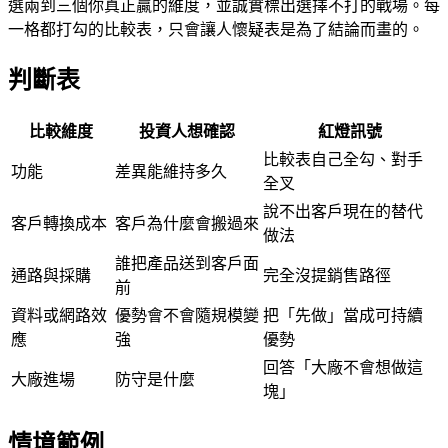
選兩到三個你真正贏的維度，並誠實標出選擇不打的戰場。每
一格都打勾的比較表，只會讓人懷疑表是為了結論而畫的。
判斷表
比較維度
投資人想確認
紅燈訊號
比較表自己全勾、對手
功能
差異能維持多久
全叉
說不出客戶現在的替代
客戶轉換成本
客戶為什麼會搬過來
做法
誰把產品送到客戶面
通路與採購
完全沒提銷售路徑
前
資料或網路效
優勢會不會隨規模變
把「先做」當成可持續
應
強
優勢
回答「大廠不會想做這
大廠進場
防守是什麼
塊」
情境範例