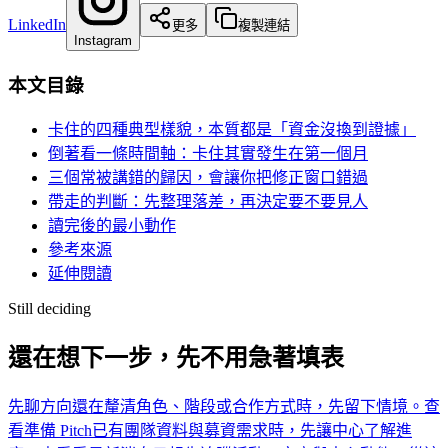
LinkedIn
更多
複製連結
Instagram
本文目錄
卡住的四種典型樣貌，本質都是「資金沒換到證據」
倒著看一條時間軸：卡住其實發生在第一個月
三個常被講錯的歸因，會讓你把修正窗口錯過
帶走的判斷：先整理落差，再決定要不要見人
讀完後的最小動作
參考來源
延伸閱讀
Still deciding
還在想下一步，先不用急著填表
先聊方向
還在釐清角色、階段或合作方式時，先留下情境。
查
看
準備 Pitch
已有團隊資料與募資需求時，先讓中心了解進