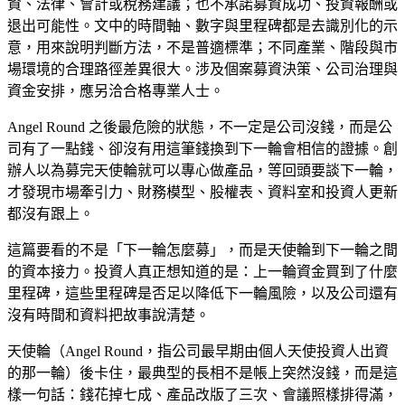
資、法律、會計或稅務建議；也不承諾募資成功、投資報酬或
退出可能性。文中的時間軸、數字與里程碑都是去識別化的示
意，用來說明判斷方法，不是普適標準；不同產業、階段與市
場環境的合理路徑差異很大。涉及個案募資決策、公司治理與
資金安排，應另洽合格專業人士。
Angel Round 之後最危險的狀態，不一定是公司沒錢，而是公
司有了一點錢、卻沒有用這筆錢換到下一輪會相信的證據。創
辦人以為募完天使輪就可以專心做產品，等回頭要談下一輪，
才發現市場牽引力、財務模型、股權表、資料室和投資人更新
都沒有跟上。
這篇要看的不是「下一輪怎麼募」，而是天使輪到下一輪之間
的資本接力。投資人真正想知道的是：上一輪資金買到了什麼
里程碑，這些里程碑是否足以降低下一輪風險，以及公司還有
沒有時間和資料把故事說清楚。
天使輪（Angel Round，指公司最早期由個人天使投資人出資
的那一輪）後卡住，最典型的長相不是帳上突然沒錢，而是這
樣一句話：錢花掉七成、產品改版了三次、會議照樣排得滿，