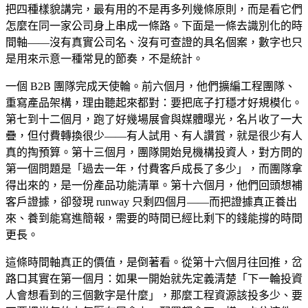
把四種樣貌講完，最有用的不是再多列幾條原則，而是看它們
怎麼在同一家公司身上串成一條路。下面是一條去識別化的時
間軸——沒有真實公司名、沒有可查證的具名個案，數字也只
是用來示意一種常見的節奏，不是統計。
一個 B2B 團隊完成天使輪。前六個月，他們擴編工程團隊、
重寫產品架構，理由聽起來都對：要把底子打穩才好規模化。
第七到十二個月，跑了好幾場展會與媒體曝光，名片收了一大
疊，但付費轉換很少——有人試用、有人讚賞，就是很少有人
真的掏預算。第十三個月，團隊開始見機構投資人，對方問的
第一個問題是「過去一年，付費客戶成長了多少」，而團隊拿
得出來的，是一份產品功能清單。第十六個月，他們回頭想補
客戶證據，卻發現 runway 只剩四個月——而把證據真正養出
來、養到能寫進簡報，需要的時間已經比剩下的錢能撐的時間
更長。
這條時間軸真正的價值，是倒著看。從第十六個月往回推，岔
路口其實在第一個月：如果一開始就先定義清楚「下一輪投資
人會想看到的三個數字是什麼」，那麼工程資源該投多少、要