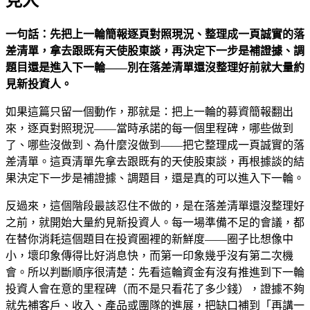
見人
一句話：先把上一輪簡報逐頁對照現況、整理成一頁誠實的落
差清單，拿去跟既有天使股東談，再決定下一步是補證據、調
題目還是進入下一輪——別在落差清單還沒整理好前就大量約
見新投資人。
如果這篇只留一個動作，那就是：把上一輪的募資簡報翻出
來，逐頁對照現況——當時承諾的每一個里程碑，哪些做到
了、哪些沒做到、為什麼沒做到——把它整理成一頁誠實的落
差清單。這頁清單先拿去跟既有的天使股東談，再根據談的結
果決定下一步是補證據、調題目，還是真的可以進入下一輪。
反過來，這個階段最該忍住不做的，是在落差清單還沒整理好
之前，就開始大量約見新投資人。每一場準備不足的會議，都
在替你消耗這個題目在投資圈裡的新鮮度——圈子比想像中
小，壞印象傳得比好消息快，而第一印象幾乎沒有第二次機
會。所以判斷順序很清楚：先看這輪資金有沒有推進到下一輪
投資人會在意的里程碑（而不是只看花了多少錢），證據不夠
就先補客戶、收入、產品或團隊的進展，把缺口補到「再講一