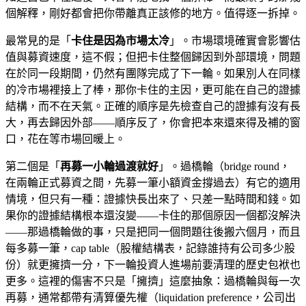
個解釋，剛好都會把你帶離真正該修的地方。值得逐一拆掉。
最常見的是「
卡住是因為市場太冷
」。市場環境確實會影響估
值與募資速度，這不假；但把卡住整個歸因到外部環境，問題
在於同一段期間，仍然有團隊完成了下一輪。如果別人在同樣
的冷市場裡接上了棒，那你卡住的主因，更可能在自己的證據
結構，而不在天氣。正確的順序是先檢查自己的證據有沒有長
大，再去歸因外部——順序反了，你會把本來還來得及補的窗
口，花在等市場回暖上。
第二個是「
再募一小輪過渡就好
」。過橋輪（bridge round，
在兩輪正式募資之間，先募一筆小額資金撐過去）有它的適用
情境，但只有一種：證據快長出來了、只差一點時間和錢。如
果你的證據結構根本還沒變——卡住的那個原因一個都沒解決
——那過橋輪做的事，只是把同一個問題往後搬六個月，而且
每多募一筆，cap table（股權結構表，記錄誰持有公司多少股
份）就更擁擠一分，下一輪投資人進場前要清理的歷史包袱也
更多。這裡的傷害不只是「擁擠」這麼抽象：過橋輪與每一次
再募，通常都帶有清算優先權（liquidation preference，公司出