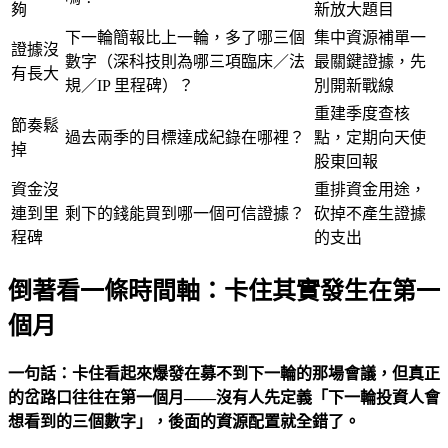
夠
新放大題目
下一輪簡報比上一輪，多了哪三個
集中資源補單一
證據沒
數字（深科技則為哪三項臨床／法
最關鍵證據，先
有長大
規／IP 里程碑）？
別開新戰線
重建季度查核
節奏鬆
過去兩季的目標達成紀錄在哪裡？
點，定期向天使
掉
股東回報
資金沒
重排資金用途，
連到里
剩下的錢能買到哪一個可信證據？
砍掉不產生證據
程碑
的支出
倒著看一條時間軸：卡住其實發生在第一
個月
一句話：卡住看起來爆發在募不到下一輪的那場會議，但真正
的岔路口往往在第一個月——沒有人先定義「下一輪投資人會
想看到的三個數字」，後面的資源配置就全錯了。