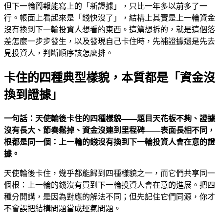
但下一輪簡報能寫上的「新證據」，只比一年多以前多了一
行。帳面上看起來是「錢快沒了」，結構上其實是上一輪資金
沒有換到下一輪投資人想看的東西。這篇想拆的，就是這個落
差怎麼一步步發生，以及發現自己卡住時，先補證據還是先去
見投資人，判斷順序該怎麼排。
卡住的四種典型樣貌，本質都是「資金沒
換到證據」
一句話：天使輪後卡住的四種樣貌——題目天花板不夠、證據
沒有長大、節奏鬆掉、資金沒連到里程碑——表面長相不同，
根都是同一個：上一輪的錢沒有換到下一輪投資人會在意的證
據。
天使輪後卡住，幾乎都能歸到四種樣貌之一，而它們共享同一
個根：上一輪的錢沒有買到下一輪投資人會在意的進展。把四
種分開講，是因為對應的解法不同；但先記住它們同源，你才
不會誤把結構問題當成運氣問題。