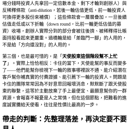
場分錢時投資人先拿回一定倍數本金、剩下才輪到創辦人）與
反稀釋條款（anti-dilution，若後一輪估值更低，前一輪投資人
可換得更多股份來補償）；這些條款會一層層疊加，一旦後續
估值走低或以下折輪（down round，比前一輪更低估值的募
資）收場，創辦人實際分到的部分會被往後擠、被稀釋得比帳
面持股看起來更嚴重。過橋輪是給「差臨門一腳」的人用的，
不是給「方向還沒對」的人用的。
第三個，也是最可惜的，是「
天使股東這個階段幫不上忙
了
」。實際上恰恰相反：卡住的當下，天使能幫的事反而變多
了——他們能幫你檢視下一輪的敘事哪裡說不通、能介紹潛在
客戶幫你補真實的付費證據、能引薦下一輪的投資人。問題是
卡住的團隊常常因為不好意思回報壞消息，默默斷了跟天使股
東的聯繫，這等於主動放棄了手上最便宜、最願意幫你的一群
資源。會報喜不報憂是人之常情，但在這個節點，把難看的進
度誠實攤給天使看，往往是性價比最高的一步。
帶走的判斷：先整理落差，再決定要不要