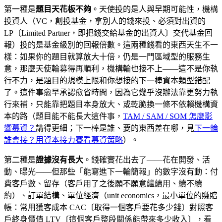
第一種是
題目天花板不夠
。天使投的是人與早期可能性，機構
投資人（VC，創投基金，拿別人的錢來投、必須對出資的
LP〔Limited Partner，即把錢交給基金的出資人〕交代基金回
報）投的是基金級別的回報倍數。這兩種錢看的東西天生不一
樣：如果你的題目就算放大十倍，仍是一門區域型的服務生
意，那麼天使輪募得再順利，機構輪也接不上——這不是你執
行不力，是題目的規模上限和你想接的下一棒資本類型錯配
了。這件事愈早承認愈省時間，因為它幾乎沒辦法靠更努力執
行來補，只能靠把題目本身放大、或乾脆換一條不依賴機構資
本的路（題目能不能長大這件事，
TAM / SAM / SOM 怎麼影
響募資？
講得更細；下一棒是誰、要的東西差在哪，見
下一輪
誰會接？用資本接力賽看募資策略
）。
第二種是
證據沒有長大
。錢確實花出去了——花在開發、活
動、曝光——但那些「能寫進下一輪簡報」的數字沒有動：付
費客戶數、留存（客戶用了之後願不願意繼續用、續不續
約）、訂單結構、單位經濟（unit economics，最小單位的賺賠
帳：常用獲客成本 CAC〔取得一個客戶要花多少錢〕對照客
戶終身價值 LTV〔這個客戶整段關係能帶來多少收入〕，看