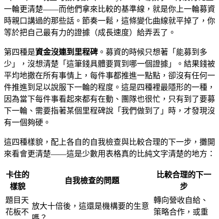
一輪更清楚——而他們拿來比較的基準線，就是你上一輪募資
時親口講過的那些話。節奏一鬆，這條變化曲線就平掉了，你
等於把自己最有力的證據（成長速度）給弄丟了。
第四種是
資金沒連到里程碑
。募資的時候只想著「能募到多
少」，沒想清楚「這筆錢具體要買到哪一個證據」。結果錢被
平均地撒在所有事情上，每件事都推進一點點，卻沒有任何一
件推進到足以說服下一輪的程度。這是四種裡最隱形的一種，
因為當下每件事看起來都有在動、團隊也很忙，只有到了要募
下一輪、需要指著某個里程碑說「我們做到了」時，才發現沒
有一個夠硬。
這四種樣貌，配上各自的自我檢查與比較合理的下一步，攤開
來看會更清楚——這是少數用表格真的比純文字清楚的地方：
卡住的
比較合理的下一
自我檢查的問題
樣貌
步
題目天
轉向營收自給、
放大十倍後，這還是機構要的生意
花板不
策略合作，或重
嗎？