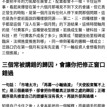
不要把半年的力氣壓在展會上，配置都會不一樣。卡住這件
事，看起來爆發在第十六個月那場見不到下文的會議，但它真
正發生的時點，是第一個月沒有任何人停下來問那個問題。這
也是為什麼前面說四種樣貌同源——第二、三、四種樣貌，幾
乎都是這個「沒人在第一個月問」的下游結果。這條時間軸用
的是「付費客戶」這種營收型證據，若換成生醫、硬科技、深
科技，把「付費客戶成長了多少」換算成「關鍵技術里程碑或
臨床、法規進度推進到哪」，同一條倒著看的邏輯一樣成立：
岔路口仍在第一個月有沒有先定義「下一輪投資人會想看到的
三個進展」。
三個常被講錯的歸因，會讓你把修正窗口
錯過
一句話：「市場太冷」「再募一小輪過渡」「天使股東幫不上
忙」是三個最順手、卻會把你帶離真正該修之處的歸因；正確
順序是先檢查自己的證據有沒有長大，再談外部與過橋。
知道自己卡住之後，人會本能地找一個解釋，而最順手的那幾