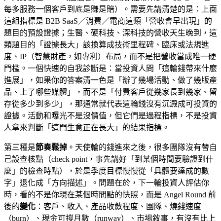
每多服務一個客戶到底是賺是賠）。需要先講清楚的是：上面
這組指標是 B2B SaaS／消費／電商這類「營收會早出現」的
題目的預設證據；生醫、硬科技、深科技的營收天生晚到，這
類題目的「證據長大」該換算成技術里程碑、臨床或法規進
度、IP（智慧財產，如專利）布局，而不是把營收當成唯一硬
門檻。一個快速的自我診斷是：當投資人問「這輪錢帶來什麼
進展」，如果你的答案清一色是「辦了幾場活動、做了幾版產
品、上了哪些媒體」，而不是「付費客戶從幾家長到幾家、留
存從多少到多少」，那通常就代表這輪錢沒有沉澱成可投資的
證據。活動和曝光不是沒價值，但它們是過程指標，不是投資
人拿來判斷「這門生意正在長大」的結果指標。
第三種是
節奏鬆掉
。天使輪的錢進來之後，很多團隊沒有替自
己設查核點（check point，事先講好「到某個時間要驗證到什
麼」的檢查時點），於是季度目標慢慢從「具體要達成的數
字」退化成「方向描述」。問題在於，下一輪投資人評估你
時，看的不是你現在某個時間點的快照，而是 Angel Round 前
後的
變化
：客戶、收入、產品收斂程度、團隊、燒錢速度
（burn）、現金可撐月數（runway）、市場敘事，有沒有比上