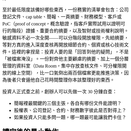
至於最低限度該備好哪些東西，一份務實的清單會包含：公司
登記文件、cap table、簡報、一頁摘要、財務模型、客戶或
PoC（proof of concept，概念驗證，指客戶實際試用以證明可
行的階段）證據、重要合約摘要，以及智財或技術權利說明。
敏感資料不必一次全開——可以分階段開放權限，先給摘要，
等對方真的進入深度查核再開放細節合約、個資或核心技術文
件。這裡的拿捏是：投資人要的是「回答到他的疑問」，不是
「被檔案淹沒」。一份對齊他主要顧慮的摘要、加上一個分層
管理的資料室（Data Room，集中存放查核文件、可分權限開
放的線上空間），比一口氣倒出兩百個檔案更能推進決策，因
為後者只會逼他自己花時間整理你本該整理好的東西。
投資人正式查之前，創辦人可以先做一次 30 分鐘自查：
簡報裡最關鍵的三個主張，各自有哪份文件能證明？
股權表、公司登記、合約、財務數字彼此是否對得上？
如果投資人只能多問一題，哪一題最可能讓我們卡住？