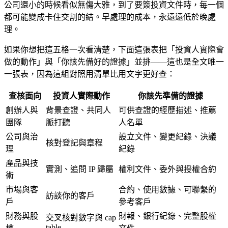
公司還小的時候看似無傷大雅，到了要簽投資文件時，每一個
都可能變成卡住交割的結。早處理的成本，永遠遠低於晚處
理。
如果你想把這五格一次看清楚，下面這張表把「投資人實際會
做的動作」與「你該先備好的證據」並排——這也是全文唯一
一張表，因為這組對照用清單比用文字更好查：
查核面向
投資人實際動作
你該先準備的證據
創辦人與
背景查證、共同人
可供查證的經歷描述、推薦
團隊
脈打聽
人名單
公司與治
設立文件、變更紀錄、決議
核對登記與章程
理
紀錄
產品與技
實測、追問 IP 歸屬
權利文件、委外與授權合約
術
市場與客
合約、使用數據、可聯繫的
訪談你的客戶
戶
參考客戶
財務與股
財報、銀行紀錄、完整股權
交叉核對數字與 cap
table