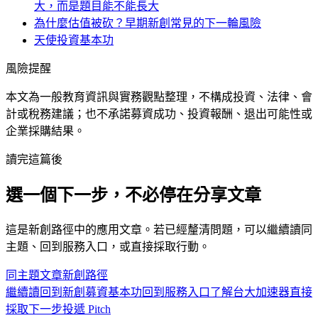
大，而是題目能不能長大
為什麼估值被砍？早期新創常見的下一輪風險
天使投資基本功
風險提醒
本文為一般教育資訊與實務觀點整理，不構成投資、法律、會
計或稅務建議；也不承諾募資成功、投資報酬、退出可能性或
企業採購結果。
讀完這篇後
選一個下一步，不必停在分享文章
這是
新創
路徑中的
應用
文章。若已經釐清問題，可以繼續讀同
主題、回到服務入口，或直接採取行動。
同主題文章
新創
路徑
繼續讀
回到新創募資基本功
回到服務入口
了解台大加速器
直接
採取下一步
投遞 Pitch