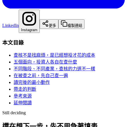
LinkedIn
更多
複製連結
Instagram
本文目錄
查核不是找麻煩，是已經想投才花的成本
五個面向，投資人各自在查什麼
不同階段、不同產業，查核的力道不一樣
在被查之前，先自己查一遍
讀完後的最小動作
帶走的判斷
參考來源
延伸閱讀
Still deciding
還在想下一步，先不用急著填表