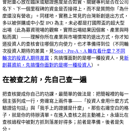
會把重心放在臨床或驗證進度是否如實、關鍵專利是否在公司
名下、下一個里程碑的資金是否接得上，而不是質問你「為什
麼還沒有營收」。同樣地，實務上常見的台灣新創退出方式，
多以被併購或中小型 IPO 為主，未必都是打國際盃的超大型
出場（此為募資現場的觀察，實際出場結果因個案、產業與時
點而異）——理解你所在產業與市場慣常的退出方式，你才知
道投資人的查核會往哪個方向使力，也才準備得到位（不同輪
次投資人期待的差異，見
Seed、Pre-A、A 輪在看什麼？不同
輪次的投資人期待差異
；先搞懂面對的是哪一種投資人，見
新
創募資前，先搞懂你面對的是哪一種投資人
）。
在被查之前，先自己查一遍
把查核變成你自己的功課，最簡單的做法是：把簡報裡的每一
個主張列成一行，旁邊寫上兩件事——「投資人會用什麼方式
驗證這句話」與「我手上的證據是什麼」。那些右邊空白的格
子，就是你的待辦清單。在進入查核之前主動補上，永遠比在
查核過程中被對方抓到落差好得多；前者是準備，後者是失
分。