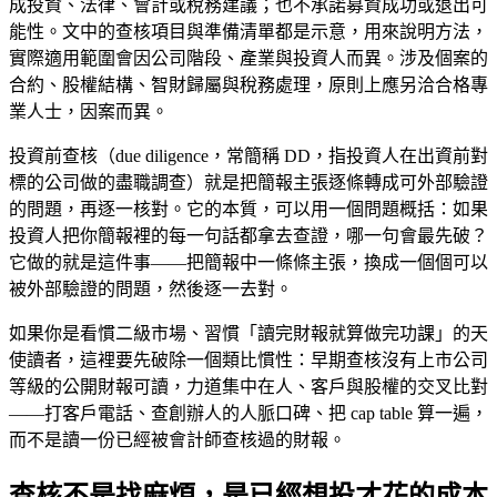
成投資、法律、會計或稅務建議；也不承諾募資成功或退出可
能性。文中的查核項目與準備清單都是示意，用來說明方法，
實際適用範圍會因公司階段、產業與投資人而異。涉及個案的
合約、股權結構、智財歸屬與稅務處理，原則上應另洽合格專
業人士，因案而異。
投資前查核（due diligence，常簡稱 DD，指投資人在出資前對
標的公司做的盡職調查）就是把簡報主張逐條轉成可外部驗證
的問題，再逐一核對。它的本質，可以用一個問題概括：如果
投資人把你簡報裡的每一句話都拿去查證，哪一句會最先破？
它做的就是這件事——把簡報中一條條主張，換成一個個可以
被外部驗證的問題，然後逐一去對。
如果你是看慣二級市場、習慣「讀完財報就算做完功課」的天
使讀者，這裡要先破除一個類比慣性：早期查核沒有上市公司
等級的公開財報可讀，力道集中在人、客戶與股權的交叉比對
——打客戶電話、查創辦人的人脈口碑、把 cap table 算一遍，
而不是讀一份已經被會計師查核過的財報。
查核不是找麻煩，是已經想投才花的成本