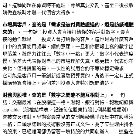
司。這種問題在募資時不處理，等到真要交割、甚至日後被收
購做查核時才爆，代價會大得多。
市場與客戶，查的是「需求是被付費驗證過的，還是訪談裡聽
來的」。
一句話：投資人會直接打給你的客戶對數字。最直
接的動作就是——投資人會打給你的客戶。這也是為什麼客戶
口中的真實使用頻率、續約意願，一旦和你簡報上寫的數字出
現落差，殺傷力往往比「數字小一點」更大：數字小代表進度
慢，落差大代表你對自己的市場理解失真，或更糟，代表你在
美化。值得提醒的是，一次性的試用合約不等於穩定需求——
它可能是客戶用一筆創新或實驗預算買的，背後不一定有正式
採購預算會接上，這個差別投資人會特別想問清楚。
財務與股權，查的是「數字之間能不能互相對上」。
一句
話：交割最常卡在股權這一格。財報、銀行對帳、報稅紀錄與
cap table（股權結構表，記錄每位股東持股比例與股權類別）
會被交叉核對。早期案最常見的交割障礙幾乎都集中在股權這
一格：口頭承諾過的技術股沒有正式文件、為了某些理由掛名
的股東、已經離開卻仍留著一塊持股的共同創辦人——這些在