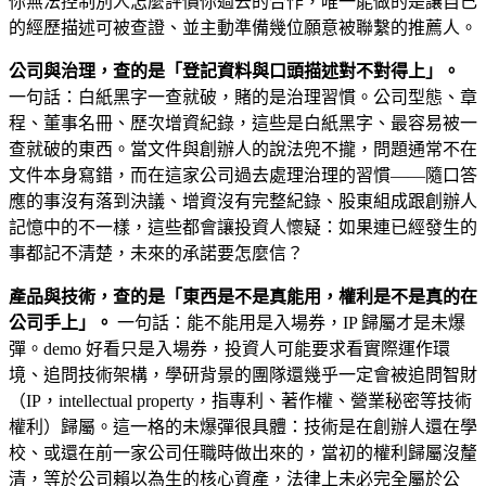
你無法控制別人怎麼評價你過去的合作，唯一能做的是讓自己
的經歷描述可被查證、並主動準備幾位願意被聯繫的推薦人。
公司與治理，查的是「登記資料與口頭描述對不對得上」。
一句話：白紙黑字一查就破，賭的是治理習慣。公司型態、章
程、董事名冊、歷次增資紀錄，這些是白紙黑字、最容易被一
查就破的東西。當文件與創辦人的說法兜不攏，問題通常不在
文件本身寫錯，而在這家公司過去處理治理的習慣——隨口答
應的事沒有落到決議、增資沒有完整紀錄、股東組成跟創辦人
記憶中的不一樣，這些都會讓投資人懷疑：如果連已經發生的
事都記不清楚，未來的承諾要怎麼信？
產品與技術，查的是「東西是不是真能用，權利是不是真的在
公司手上」。
一句話：能不能用是入場券，IP 歸屬才是未爆
彈。demo 好看只是入場券，投資人可能要求看實際運作環
境、追問技術架構，學研背景的團隊還幾乎一定會被追問智財
（IP，intellectual property，指專利、著作權、營業秘密等技術
權利）歸屬。這一格的未爆彈很具體：技術是在創辦人還在學
校、或還在前一家公司任職時做出來的，當初的權利歸屬沒釐
清，等於公司賴以為生的核心資產，法律上未必完全屬於公