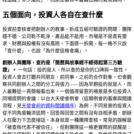
五個面向，投資人各自在查什麼
投資前查核會把創辦人的敘事，拆成五組可驗證的問題：團隊
穩不穩、公司乾不乾淨、產品能不能用、市場是不是真有需
求、財務與股權有沒有風險。下面逐一拆開，每一格不只說
「查什麼」，也說「為什麼這格會痛」。
創辦人與團隊，查的是「簡歷與故事經不經得起第三方驗
證」。
一句話：投的是人，所以查的是你的口碑與一致性。
投資人會去打聽共同朋友、前同事、之前的合作對象，也會觀
察共同創辦人之間的分工與張力——因為早期投的就是人，而
人最難從一頁簡報看出來。一個值得留意的場景是多位投資人
同場提問的會議：以台大天使會例會（這類例會的看案與閱讀
流程，見
天使會前的資料閱讀順序
）為例，不同背景的投資人
從不同角度輪流追問，回答與回答之間有沒有自相矛盾、創辦
人在壓力下怎麼接話，本身就是一種團隊查核。常見的誤解是
「被查核代表不被信任」，但對團隊這一格更實際的提醒是：