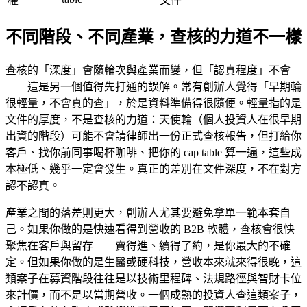
權
文件
不同階段、不同產業，查核的力道不一樣
查核的「深度」會隨輪次與產業而變，但「認真程度」不會
——這是另一個值得先打通的誤解。常有創辦人覺得「早期輪
很輕量，不會真的查」，於是資料準備得很隨便。輕量指的是
文件的厚度，不是查核的力道：天使輪（個人投資人在很早期
出資的階段）可能不會請律師出一份正式查核報告，但打給你
客戶、找你前同事喝杯咖啡、把你的 cap table 算一遍，這些成
本極低、幾乎一定會發生。真正的差別在文件深度，不在對方
認不認真。
產業之間的落差則更大，創辦人尤其要避免拿單一範本套自
己。如果你做的是快速看得到營收的 B2B 軟體，查核會很快
聚焦在客戶與留存——賣得進、續得了約，是你最大的不確
定。但如果你做的是生醫或硬科技，營收本來就來得很晚，這
類案子在募資階段往往是以技術里程碑、法規路徑與智財卡位
來計價，而不是以當期營收。一個成熟的投資人查這類案子，