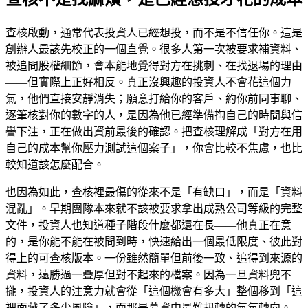
查核啟動，通常代表投資人已經想投，而不是不信任你。這是
創辦人最該先校正的一個直覺。很多人第一次被要求補資料、
被追問股權細節，會本能地覺得對方在挑刺、在找退場的理由
——但實際上正好相反。真正沒興趣的投資人不會花這個力
氣，他們直接安靜消失；願意打給你的客戶、約你前同事聊、
逐筆核對你的數字的人，是因為他已經準備掏自己的時間與信
譽下注，正在做出資前最後的確認。把查核理解成「對方在用
自己的成本幫你壓力測試這個案子」，你會比較不焦慮，也比
較知道該怎麼配合。
也因為如此，查核裡最傷的從來不是「有缺口」，而是「資料
混亂」。早期團隊本來就不該被要求拿出成熟公司等級的完整
文件，投資人也知道種子階段什麼都還在長——他真正在意
的，是你能不能在被問到時，快速給出一個最低限度、彼此對
得上的可查核版本。一份雖然簡單但前後一致、追得到來源的
資料，遠勝過一疊厚但對不起來的檔案。因為一旦資料兜不
攏，投資人的注意力就會從「這個機會有多大」整個移到「這
裡面藏了多少風險」，而那是募資中最難扭轉的氣氛轉向。