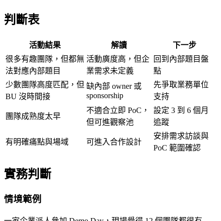
判斷表
活動結果
解讀
下一步
很多有趣團隊，但都無
活動廣度高，但企
回到內部題目盤
法對應內部題目
業需求未定義
點
少數團隊高度匹配，但
先爭取業務單位
缺內部 owner 或
sponsorship
BU 沒時間接
支持
不適合立即 PoC，
設定 3 到 6 個月
團隊成熟度太早
但可進觀察池
追蹤
安排需求訪談與
有明確痛點與場域
可進入合作設計
PoC 範圍確認
實務判斷
情境範例
一家企業派人參加 Demo Day，現場覺得 12 個團隊都很有