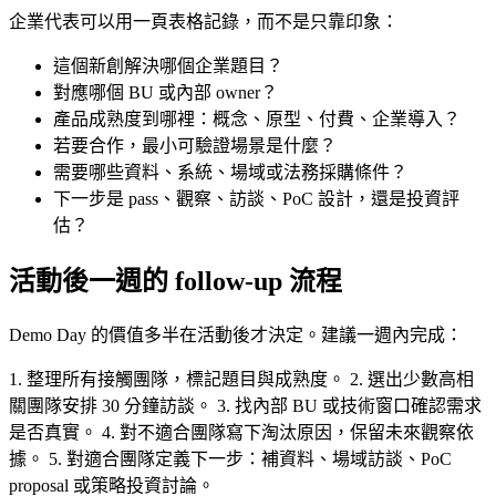
企業代表可以用一頁表格記錄，而不是只靠印象：
這個新創解決哪個企業題目？
對應哪個 BU 或內部 owner？
產品成熟度到哪裡：概念、原型、付費、企業導入？
若要合作，最小可驗證場景是什麼？
需要哪些資料、系統、場域或法務採購條件？
下一步是 pass、觀察、訪談、PoC 設計，還是投資評
估？
活動後一週的 follow-up 流程
Demo Day 的價值多半在活動後才決定。建議一週內完成：
1. 整理所有接觸團隊，標記題目與成熟度。 2. 選出少數高相
關團隊安排 30 分鐘訪談。 3. 找內部 BU 或技術窗口確認需求
是否真實。 4. 對不適合團隊寫下淘汰原因，保留未來觀察依
據。 5. 對適合團隊定義下一步：補資料、場域訪談、PoC
proposal 或策略投資討論。