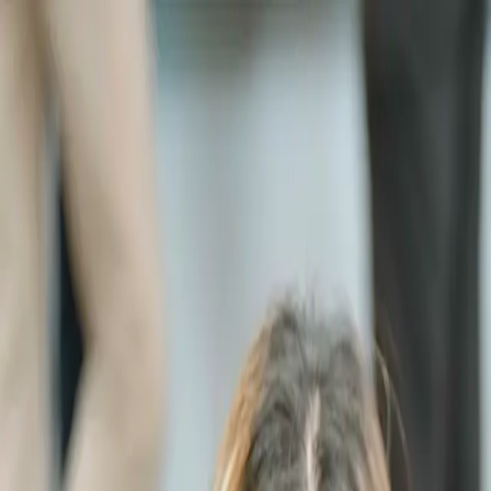
跳至主要內容 / Skip to main content
輔導計畫
企業合作
台大天使會
校友成果
學習中心
最新動態
關於我們
搜尋
⌘
K
EN