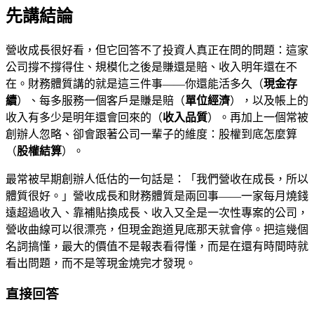
先講結論
營收成長很好看，但它回答不了投資人真正在問的問題：這家
公司撐不撐得住、規模化之後是賺還是賠、收入明年還在不
在。財務體質講的就是這三件事——你還能活多久（
現金存
續
）、每多服務一個客戶是賺是賠（
單位經濟
），以及帳上的
收入有多少是明年還會回來的（
收入品質
）。再加上一個常被
創辦人忽略、卻會跟著公司一輩子的維度：股權到底怎麼算
（
股權結算
）。
最常被早期創辦人低估的一句話是：「我們營收在成長，所以
體質很好。」營收成長和財務體質是兩回事——一家每月燒錢
遠超過收入、靠補貼換成長、收入又全是一次性專案的公司，
營收曲線可以很漂亮，但現金跑道見底那天就會停。把這幾個
名詞搞懂，最大的價值不是報表看得懂，而是在還有時間時就
看出問題，而不是等現金燒完才發現。
直接回答