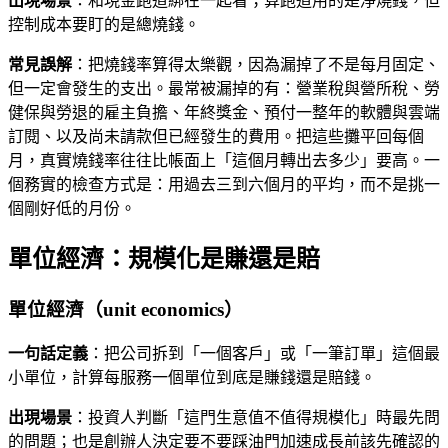
出現場景
：和現金跑道綁在一起看；算跑道用的是淨燒錢，但
控制成本要盯的是總燒錢。
常見誤解
：把燒錢率算得太樂觀，因為漏掉了不是每月固定、
但一定會發生的支出。最常被漏掉的有：營業稅與營所稅、勞
健保與勞退的雇主負擔、年終獎金、預付一整年的軟體與雲端
訂閱、以及尚未請款但已經發生的費用。把這些攤平回每個
月，真實燒錢率往往比帳面上「這個月轉出去多少」要高。一
個務實的檢查方式是：用過去三到六個月的平均，而不是挑一
個剛好低的月份。
單位經濟：規模化是賺還是賠
單位經濟（unit economics）
一句話定義
：把公司拆到「一個客戶」或「一筆訂單」這個最
小單位，計算每服務一個單位到底是賺錢還是賠錢。
出現場景
：投資人判斷「這門生意值不值得規模化」時最先問
的問題；也是創辦人決定要不要踩油門加速成長前該先確認的