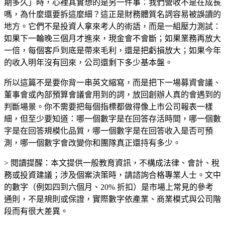
期多久」時，心裡其實想的是另一件事：我們營收不是在成長
嗎，為什麼還要拆這麼細？這正是財務體質名詞容易被誤讀的
地方。它們不是投資人拿來考人的術語，而是一組壓力測試：
如果下一輪晚三個月才進來，現金會不會斷；如果業務再放大
一倍，每個客戶到底是帶來毛利，還是把虧損放大；如果今年
的收入明年沒有回來，公司還剩下多少基本盤。
所以這篇不是要你背一串英文縮寫，而是把下一場募資會議、
董事會或內部預算會議會用到的詞，放回創辦人真的會遇到的
判斷場景。你不需要把每個指標都做得像上市公司報表一樣
細，但至少要知道：哪一個數字是在回答存活時間，哪一個數
字是在回答規模化品質，哪一個數字是在回答收入是否可預
測，哪一個數字會改變你和團隊真正還持有多少。
> 閱讀提醒：本文提供一般教育資訊，不構成法律、會計、稅
務或投資建議；涉及個案決策時，請諮詢合格專業人士。文中
的數字（例如四到六個月、20% 折扣）是市場上常見的參考
通則，不是規則或保證，實際數字依產業、商業模式與公司階
段而有很大差異。