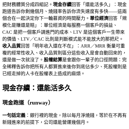
把財務體質分成四組記。
現金存續
回答「還能活多久」：現金
跑道告訴你剩幾個月、燒錢率告訴你流失速度有多快——這兩
個合在一起決定你下一輪募資的時間壓力。
單位經濟
回答「規
模化是賺還是賠」：單位經濟是每服務一個客戶的損益、
CAC 是把一個客戶請進門的成本、LTV 是這個客戶一生帶來
的價值、LTV／CAC 比則是判斷模式能不能放大的那把尺。
收入品質
回答「明年收入還在不在」：ARR／MRR 衡量可重
複的經常性收入、收入品質則區分這些收入是會自動回來的，
還是做一次就沒了。
股權結算
是會跟你一輩子的口徑問題：完
全稀釋告訴你把所有人都算進來後你到底佔多少、死股權則是
已經走掉的人卡在股權表上造成的麻煩。
現金存續：還能活多久
現金跑道（runway）
一句話定義
：銀行裡的現金，除以每月淨燒錢，等於在不再有
新錢進來的前提下，公司還能營運幾個月。