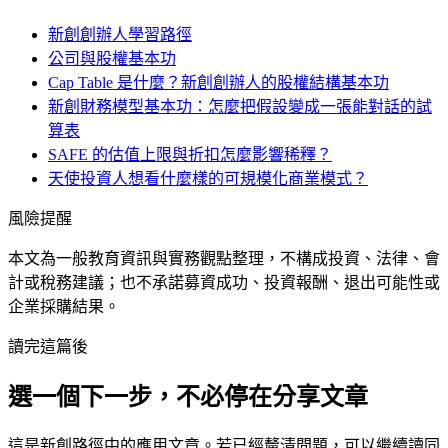
新創創辦人學習路徑
公司與股權基本功
Cap Table 是什麼？新創創辦人的股權結構基本功
新創財務模型基本功：怎麼把假設變成一張能對話的試
算表
SAFE 的估值上限與折扣怎麼影響稀釋？
天使投資人想看什麼樣的可規模化商業模式？
風險提醒
本文為一般教育資訊與實務觀點整理，不構成投資、法律、會
計或稅務建議；也不承諾募資成功、投資報酬、退出可能性或
企業採購結果。
讀完這篇後
選一個下一步，不必停在分享文章
這是
新創
路徑中的
應用
文章。若已經釐清問題，可以繼續讀同