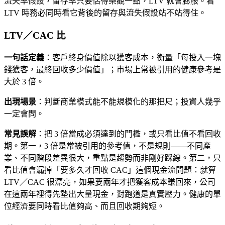
流失率假設，留存率只要估得樂觀一點，LTV 就會膨脹。看
LTV 時務必同時看它背後的留存與流失假設站不站得住。
LTV／CAC 比
一句話定義
：客戶終身價值除以獲客成本，衡量「每投入一塊
錢獲客，最終回收多少價值」；市場上常被引用的健康參考是
大於 3 倍。
出現場景
：判斷商業模式能不能規模化的那把尺；投資人幾乎
一定會問。
常見誤解
：把 3 倍當成必須達到的門檻，或只看比值不看回收
期。第一，3 倍是常被引用的參考值，不是規則——不同產
業、不同階段差異很大，重點是趨勢而非剛好踩線。第二，只
看比值會漏掉「要多久才回收 CAC」這個現金流問題：就算
LTV／CAC 很漂亮，如果要兩年才把獲客成本賺回來，公司
在這兩年裡得先墊出大量現金，對跑道是真實壓力。健康的單
位經濟要同時看比值夠高、而且回收期夠短。