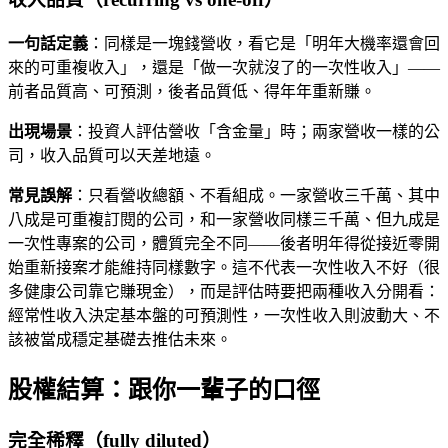
一句話定義
：同樣是一塊錢營收，看它是「明年大機率還會回
來的可重複收入」，還是「做一次就沒了的一次性收入」——
前者品質高、可預測，後者品質低、得年年重新賺。
出現場景
：投資人評估營收「含金量」時；兩家營收一樣的公
司，收入品質可以天差地遠。
常見誤解
：只看營收總額、不看組成。一家營收三千萬、其中
八成是可重複訂閱的公司，和一家營收同樣三千萬、但九成是
一次性專案的公司，體質完全不同——後者明年得從接近零開
始重新接案才能維持同樣數字。這不代表一次性收入不好（很
多健康公司靠它賺現金），而是評估時要把兩種收入分開看：
經常性收入決定基本盤的可預測性，一次性收入則波動大、不
該被當成穩定基礎去推估未來。
股權結算：跟你一輩子的口徑
完全稀釋（fully diluted）