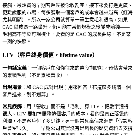
接觸、最想買的早期客戶先被你收割完，接下來要打進更廣、
更難說服的市場，每多獲取一個客戶的成本會越來越高（紅海
尤其明顯）。所以一家公司就算單一筆生意毛利很高，如果
CAC 隨成長一路攀升，仍可能在某個規模之後變成賠錢——
毛利高不等於可規模化，要看的是 CAC 的成長曲線，不是某
一刻的快照。
LTV（客戶終身價值，lifetime value）
一句話定義
：一個客戶在和你往來的整段期間裡，預估會帶來
的累積毛利（不是累積營收）。
出現場景
：和 CAC 成對出現；用來回答「花這麼多錢請一個
客戶進來，划不划算」。
常見誤解
：用「營收」而不是「毛利」算 LTV，把數字灌得
很大。LTV 要扣掉服務這個客戶的成本，看的是真正落袋的
利潤，不是客戶付了多少錢。另一個常見高估來源是「假設客
戶會留很久」——早期公司其實沒有足夠長的歷史資料去支撐