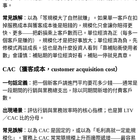
事。
常見誤解
：以為「等規模大了自然就賺」。如果單一客戶在扣
掉服務成本與獲客成本後是賠錢的，規模化只會讓你賠得更
快、更多——把虧損乘上客戶數而已。單位經濟為正（每多一
個客戶是賺的），規模化才是把好事放大；單位經濟為負，先
修模式再談成長。這也是為什麼投資人看到「靠補貼衝使用者
數」會謹慎：補貼期的單位經濟好看，補貼一停就見真章。
CAC（獲客成本，customer acquisition cost）
一句話定義
：把一個新客戶請進門平均要花多少錢——通常是
一段期間的行銷與業務總支出，除以同期間新增的付費客戶
數。
出現場景
：評估行銷與業務效率時的核心指標；也是算 LTV
／CAC 比的分母。
常見誤解
：以為 CAC 是固定的，或以為「毛利高就一定能規
模化」。實務上 CAC 常常隨規模上升而邊際遞增——最容易