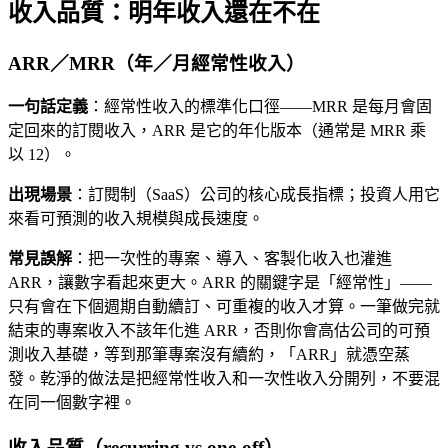
收入品質：明年收入還在不在
ARR／MRR（年／月經常性收入）
一句話定義
：經常性收入的標準化口徑——MRR 是每月會固
定回來的訂閱收入，ARR 是它的年化版本（通常是 MRR 乘
以 12）。
出現場景
：訂閱制（SaaS）公司的核心成長指標；投資人用它
來看可預測的收入規模與成長速度。
常見誤解
：把一次性的專案、導入、客製化收入也灌進
ARR，讓數字看起來更大。ARR 的關鍵字是「經常性」——
只有會在下個週期自動續訂、可重複的收入才算。一筆做完就
結束的專案收入不該年化進 ARR，否則你會高估公司的可預
測收入基礎，等到那筆專案沒有續約，「ARR」就憑空蒸
發。乾淨的做法是把經常性收入和一次性收入分開列，不要混
在同一個數字裡。
收入品質（recurring vs one-off）