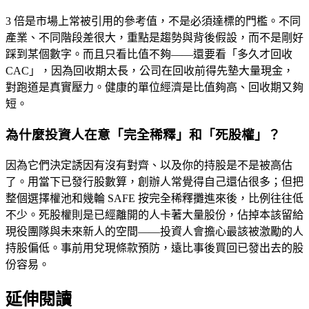
3 倍是市場上常被引用的參考值，不是必須達標的門檻。不同
產業、不同階段差很大，重點是趨勢與背後假設，而不是剛好
踩到某個數字。而且只看比值不夠——還要看「多久才回收
CAC」，因為回收期太長，公司在回收前得先墊大量現金，
對跑道是真實壓力。健康的單位經濟是比值夠高、回收期又夠
短。
為什麼投資人在意「完全稀釋」和「死股權」？
因為它們決定誘因有沒有對齊、以及你的持股是不是被高估
了。用當下已發行股數算，創辦人常覺得自己還佔很多；但把
整個選擇權池和幾輪 SAFE 按完全稀釋攤進來後，比例往往低
不少。死股權則是已經離開的人卡著大量股份，佔掉本該留給
現役團隊與未來新人的空間——投資人會擔心最該被激勵的人
持股偏低。事前用兌現條款預防，遠比事後買回已發出去的股
份容易。
延伸閱讀