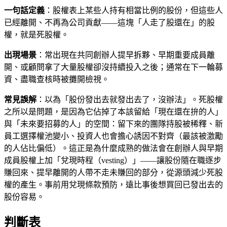
一句話定義
：股權表上某些人持有相當比例的股份，但這些人
已經離開、不再為公司貢獻——這塊「人走了股還在」的股
權，就是死股權。
出現場景
：常出現在共同創辦人提早拆夥、早期重要成員離
開、或顧問拿了大量股權卻沒持續投入之後；通常在下一輪募
資、盡職查核時被攤開檢視。
常見誤解
：以為「股份發出去就發出去了，沒辦法」。死股權
之所以是問題，是因為它佔掉了本該留給「現在還在拚的人」
與「未來要招募的人」的空間：留下來的團隊持股被稀釋、新
員工選擇權池變小、投資人也會擔心誘因不對齊（最該被激勵
的人佔比偏低）。這正是為什麼成熟的做法會在創辦人與早期
成員股權上加「兌現時程（vesting）」——讓股份隨在職逐步
賺回來、提早離開的人帶不走未賺回的部分，從源頭減少死股
權的產生。事前用兌現條款預防，遠比事後想買回已發出去的
股份容易。
判斷表