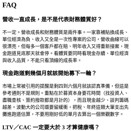
FAQ
營收一直成長，是不是代表財務體質好？
不一定。營收成長和財務體質是兩件事。一家靠補貼換成長、
單位經濟為負、收入又全是一次性專案的公司，營收曲線可以
很漂亮，但每多一個客戶都在賠、明年收入又得重新接案，現
金跑道見底那天就會停。看體質要同時看現金存續、單位經濟
與收入品質，不能只看頂線的成長率。
現金跑道剩幾個月就該開始募下一輪？
市場上常被引用的提醒是剩四到六個月就該認真準備，但這是
參考通則不是規則。重點在於募資本身要花時間（找投資人、
盡職查核、簽約撥款都是月計的），而且現金越少、談判籌碼
越差。波動大的公司還要留緩衝，把稅、年終這類大筆支出先
攤進跑道估算，不要用剛好低的單月去算出一個樂觀數字。
LTV／CAC 一定要大於 3 才算健康嗎？