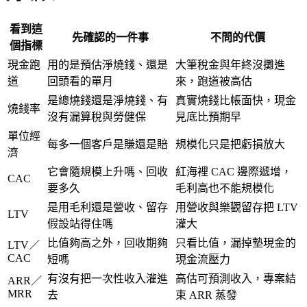
看到這
先確認的一件事
不問的代價
個指標
現金跑
用的是預估淨燒錢、還是
大筆稅金與年終沒攤進
道
回頭看的單月
來，跑道被高估
是總燒錢還是淨燒錢、有
真實燒錢比帳面快，現金
燒錢率
沒有漏算稅與勞健保
見底比預期早
單位經
每多一個客戶是賺還是賠
規模化只是把虧損放大
濟
它會隨規模上升嗎、回收
紅海裡 CAC 邊際遞增，
CAC
要多久
毛利高也不能規模化
是用毛利還是營收、留存
用營收與樂觀留存把 LTV
LTV
假設站得住嗎
灌大
比值夠高之外，回收期夠
只看比值，漏掉墊現金的
LTV／
CAC
短嗎
現金流壓力
有沒有把一次性收入灌進
高估可預測收入，專案結
ARR／
MRR
去
束 ARR 蒸發