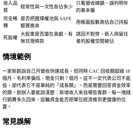
收入品
只看營收總額，誤判明年
經常性與一次性各佔多少
質
的基本盤
完全稀
是否把選擇權池與 SAFE
用帳面股數高估自己持股
釋
都算進來
大股東是否還在貢獻、有
誘因不對齊，新人與留任
死股權
無兌現條款
者的股權空間被佔
情境範例
一家新創說自己月營收快速成長，但同時 CAC 回收期超過 18
個月、毛利率偏低、現金只剩 7 個月。這不一定代表公司不能
投，卻代表它不是單純的「成長題」，而是需要回答資金效率
的題。創辦人要能說清楚：新增收入來自哪些客群、每一塊錢
行銷費多久回來、這輪資金能否把單位經濟推到更健康的位
置。
常見誤解