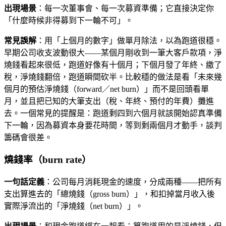
出現場景
：每一次董事會、每一次募資準備；它直接決定你
「什麼時候非得募到下一輪不可」。
常見誤解
：用「上個月的數字」做單月除法，以為跑道很穩。
早期公司收支波動很大——某個月剛收到一筆大客戶款項，淨
燒錢看起來很低，跑道好像有十個月；下個月發了年終、繳了
稅，淨燒錢翻倍，跑道瞬間砍半。比較穩的做法是看「未來幾
個月的預估淨燒錢（forward／net burn）」而不是回頭看單
月，並且把已知的大筆支出（稅、年終、預付的年費）攤進
去。一個常見的提醒是：跑道剩四到六個月就該開始認真準備
下一輪，因為募資本身要花時間，等到剩兩個月才動手，談判
籌碼會很差。
燒錢率（burn rate）
一句話定義
：公司每月消耗現金的速度，分成兩種——把所有
支出算進去的「總燒錢（gross burn）」，和扣掉當月收入後
實際淨流出的「淨燒錢（net burn）」。