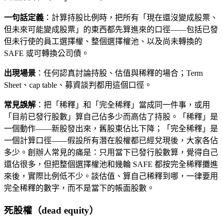
一句話定義
：計算持股比例時，把所有「現在還沒變成股票、
但未來可能變成股票」的東西都先算進來的口徑——包括已發
但未行使的員工選擇權、整個選擇權池、以及尚未轉換的
SAFE 或可轉換公司債。
出現場景
：任何認真討論持股、估值與稀釋的場合；Term
Sheet、cap table、募資談判都用這個口徑。
常見誤解
：把「稀釋」和「完全稀釋」當成同一件事，或用
「目前已發行股數」算自己佔多少而高估了持股。「稀釋」是
一個動作——新股發出來，舊股東佔比下降；「完全稀釋」是
一個計算口徑——假設所有潛在股權都已經兌現後，大家各佔
多少。創辦人常見的痛是：只用當下已發行股數算，覺得自己
還佔很多，但把整個選擇權池和幾輪 SAFE 都按完全稀釋攤進
來後，實際比例低不少。談估值、算自己稀釋到哪，一律要用
完全稀釋的數字，而不是當下的帳面股數。
死股權（dead equity）