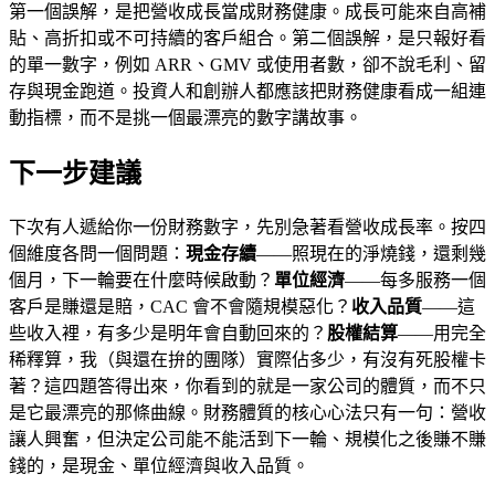
第一個誤解，是把營收成長當成財務健康。成長可能來自高補
貼、高折扣或不可持續的客戶組合。第二個誤解，是只報好看
的單一數字，例如 ARR、GMV 或使用者數，卻不說毛利、留
存與現金跑道。投資人和創辦人都應該把財務健康看成一組連
動指標，而不是挑一個最漂亮的數字講故事。
下一步建議
下次有人遞給你一份財務數字，先別急著看營收成長率。按四
個維度各問一個問題：
現金存續
——照現在的淨燒錢，還剩幾
個月，下一輪要在什麼時候啟動？
單位經濟
——每多服務一個
客戶是賺還是賠，CAC 會不會隨規模惡化？
收入品質
——這
些收入裡，有多少是明年會自動回來的？
股權結算
——用完全
稀釋算，我（與還在拚的團隊）實際佔多少，有沒有死股權卡
著？這四題答得出來，你看到的就是一家公司的體質，而不只
是它最漂亮的那條曲線。財務體質的核心心法只有一句：營收
讓人興奮，但決定公司能不能活到下一輪、規模化之後賺不賺
錢的，是現金、單位經濟與收入品質。