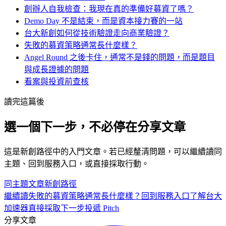
創辦人自我檢查：我現在真的準備好募資了嗎？
Demo Day 不是結束，而是資本接力賽的一站
台大新創如何從技術驗證走向商業驗證？
失敗的募資策略通常長什麼樣？
Angel Round 之後卡住，通常不是錢的問題，而是題目
與成長證據的問題
看案與投資前查核
讀完這篇後
選一個下一步，不必停在分享文章
這是
新創
路徑中的
入門
文章。若已經釐清問題，可以繼續讀同
主題、回到服務入口，或直接採取行動。
同主題文章
新創
路徑
繼續讀
失敗的募資策略通常長什麼樣？
回到服務入口
了解台大
加速器
直接採取下一步
投遞 Pitch
分享文章