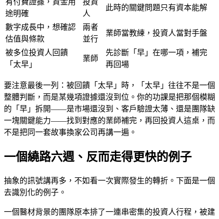
有付費證據，資金用
投資
此時的關鍵問題只有資本能解
途明確
人
數字成長中，想確認
兩者
業師當教練，投資人當對手盤
估值與條款
並行
被多位投資人回饋
先診斷「早」在哪一項，補完
業師
「太早」
再回場
要注意最後一列：被回饋「太早」時，「太早」往往不是一個
整體判斷，而是某幾項證據還沒到位。你的功課是把那個模糊
的「早」拆開——是市場還沒到、客戶驗證太薄、還是團隊缺
一塊關鍵能力——找到對應的業師補完，再回投資人這桌，而
不是把同一套故事換家公司再講一遍。
一個繞路六週、反而走得更快的例子
抽象的訊號講再多，不如看一次實際發生的轉折。下面是一個
去識別化的例子。
一個醫材背景的團隊原本排了一連串密集的投資人行程，被建