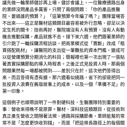
議先做一輪業師健診再上場。健診會議上，一位醫療通路出身
的業師沒問產品多厲害，只問了兩個問題：「你的產品進醫
院，要過誰的預算？」「這筆預算今年編了嗎？」團隊當場答
不出來——這正是醫材這類題目最容易被外行忽略、卻足以決
定生死的關卡：技術再好，醫院端沒有人有預算、沒有人有動
機去推動採購，產品就進不去。接下來六週，他們跟著業師的
引介跑了一輪採購流程訪談，把商業模式從「賣斷」改成「租
賃搭配耗材」，讓醫院的支出從一筆難批的資本門檻，變成可
以從營運預算分期消化的科目；簡報裡也第一次出現了一張貼
著真實採購節點的導入時程表。之後正式見投資人時，那兩個
問題果然每一場都被問到——差別只在於，這次他們答得出
來，而且答得有憑有據。那六週看似繞路，省下的卻是把同一
批投資人浪費在舊版故事上的成本，以及一個「準備不足」的
第一印象。
這個例子也順帶說明了一件對硬科技、生醫團隊特別重要的
事：營收來得晚不是原罪。醫材、深科技這類題目，從技術到
真正產生營收之間隔著法規、通路與採購節奏，業師能幫的常
常不是「怎麼更快收到錢」，而是「把這條長路徑上的每個關