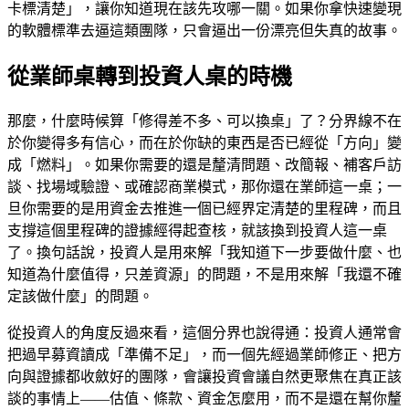
卡標清楚」，讓你知道現在該先攻哪一關。如果你拿快速變現
的軟體標準去逼這類團隊，只會逼出一份漂亮但失真的故事。
從業師桌轉到投資人桌的時機
那麼，什麼時候算「修得差不多、可以換桌」了？分界線不在
於你變得多有信心，而在於你缺的東西是否已經從「方向」變
成「燃料」。如果你需要的還是釐清問題、改簡報、補客戶訪
談、找場域驗證、或確認商業模式，那你還在業師這一桌；一
旦你需要的是用資金去推進一個已經界定清楚的里程碑，而且
支撐這個里程碑的證據經得起查核，就該換到投資人這一桌
了。換句話說，投資人是用來解「我知道下一步要做什麼、也
知道為什麼值得，只差資源」的問題，不是用來解「我還不確
定該做什麼」的問題。
從投資人的角度反過來看，這個分界也說得通：投資人通常會
把過早募資讀成「準備不足」，而一個先經過業師修正、把方
向與證據都收斂好的團隊，會讓投資會議自然更聚焦在真正該
談的事情上——估值、條款、資金怎麼用，而不是還在幫你釐