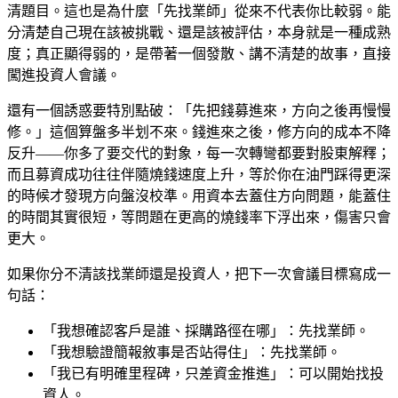
清題目。這也是為什麼「先找業師」從來不代表你比較弱。能
分清楚自己現在該被挑戰、還是該被評估，本身就是一種成熟
度；真正顯得弱的，是帶著一個發散、講不清楚的故事，直接
闖進投資人會議。
還有一個誘惑要特別點破：「先把錢募進來，方向之後再慢慢
修。」這個算盤多半划不來。錢進來之後，修方向的成本不降
反升——你多了要交代的對象，每一次轉彎都要對股東解釋；
而且募資成功往往伴隨燒錢速度上升，等於你在油門踩得更深
的時候才發現方向盤沒校準。用資本去蓋住方向問題，能蓋住
的時間其實很短，等問題在更高的燒錢率下浮出來，傷害只會
更大。
如果你分不清該找業師還是投資人，把下一次會議目標寫成一
句話：
「我想確認客戶是誰、採購路徑在哪」：先找業師。
「我想驗證簡報敘事是否站得住」：先找業師。
「我已有明確里程碑，只差資金推進」：可以開始找投
資人。