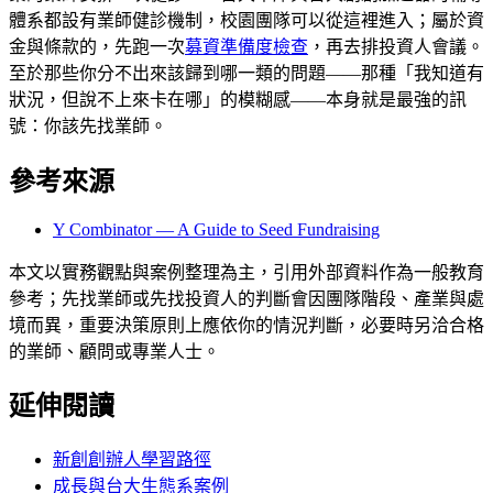
體系都設有業師健診機制，校園團隊可以從這裡進入；屬於資
金與條款的，先跑一次
募資準備度檢查
，再去排投資人會議。
至於那些你分不出來該歸到哪一類的問題——那種「我知道有
狀況，但說不上來卡在哪」的模糊感——本身就是最強的訊
號：你該先找業師。
參考來源
Y Combinator — A Guide to Seed Fundraising
本文以實務觀點與案例整理為主，引用外部資料作為一般教育
參考；先找業師或先找投資人的判斷會因團隊階段、產業與處
境而異，重要決策原則上應依你的情況判斷，必要時另洽合格
的業師、顧問或專業人士。
延伸閱讀
新創創辦人學習路徑
成長與台大生態系案例