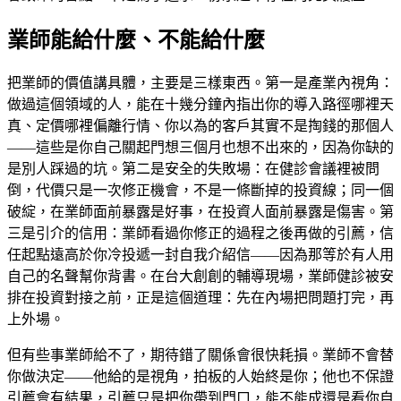
業師能給什麼、不能給什麼
把業師的價值講具體，主要是三樣東西。第一是產業內視角：
做過這個領域的人，能在十幾分鐘內指出你的導入路徑哪裡天
真、定價哪裡偏離行情、你以為的客戶其實不是掏錢的那個人
——這些是你自己關起門想三個月也想不出來的，因為你缺的
是別人踩過的坑。第二是安全的失敗場：在健診會議裡被問
倒，代價只是一次修正機會，不是一條斷掉的投資線；同一個
破綻，在業師面前暴露是好事，在投資人面前暴露是傷害。第
三是引介的信用：業師看過你修正的過程之後再做的引薦，信
任起點遠高於你冷投遞一封自我介紹信——因為那等於有人用
自己的名聲幫你背書。在台大創創的輔導現場，業師健診被安
排在投資對接之前，正是這個道理：先在內場把問題打完，再
上外場。
但有些事業師給不了，期待錯了關係會很快耗損。業師不會替
你做決定——他給的是視角，拍板的人始終是你；他也不保證
引薦會有結果，引薦只是把你帶到門口，能不能成還是看你自