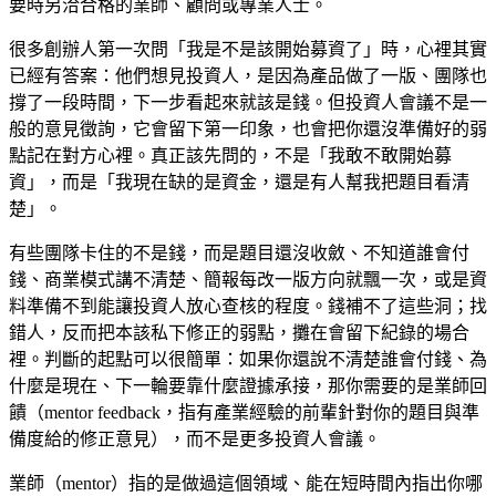
要時另洽合格的業師、顧問或專業人士。
很多創辦人第一次問「我是不是該開始募資了」時，心裡其實
已經有答案：他們想見投資人，是因為產品做了一版、團隊也
撐了一段時間，下一步看起來就該是錢。但投資人會議不是一
般的意見徵詢，它會留下第一印象，也會把你還沒準備好的弱
點記在對方心裡。真正該先問的，不是「我敢不敢開始募
資」，而是「我現在缺的是資金，還是有人幫我把題目看清
楚」。
有些團隊卡住的不是錢，而是題目還沒收斂、不知道誰會付
錢、商業模式講不清楚、簡報每改一版方向就飄一次，或是資
料準備不到能讓投資人放心查核的程度。錢補不了這些洞；找
錯人，反而把本該私下修正的弱點，攤在會留下紀錄的場合
裡。判斷的起點可以很簡單：如果你還說不清楚誰會付錢、為
什麼是現在、下一輪要靠什麼證據承接，那你需要的是業師回
饋（mentor feedback，指有產業經驗的前輩針對你的題目與準
備度給的修正意見），而不是更多投資人會議。
業師（mentor）指的是做過這個領域、能在短時間內指出你哪