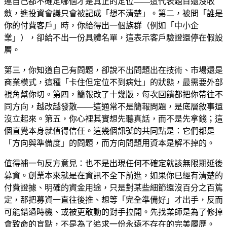
連自己都不確定哪個才是真正的定位——這代表題目還沒收
斂，進投資會議只會被記成「想不清楚」。第二，被問「誰是
你的付費客戶」時，你給得出一個族群（例如「中小企
業」），卻給不出一份具體名單，這表示客戶驗證還停在假設
層。
第三，你知道自己有問題，卻說不出問題出在技術、市場還是
商業模式，這種「卡住但定位不到病灶」的狀態，最需要外部
視角幫你切。第四，簡報改了十幾版，每次回饋都把你帶往不
同方向，越改越發散——這通常不是簡報問題，是底層敘事還
沒立起來。第五，你心裡其實想先聽真話，而不是先拿錢；這
個直覺本身就值得信任。這幾個訊號的共同點是：它們都是
「方向與準備度」的問題，而方向問題用資本是解不掉的。
值得補一句反方意見：也不是出現任何不確定就該無限期延後
募資。創業本來就是在資訊不全下前進，如果你已經有清楚的
付費證據、明確的資金用途，只是對某些細節還沒百分之百篤
定，那把募資一直往後推、想等「完全準備好」才出手，反而
可能錯過時機、或被更敢動的對手拉開。先找業師是為了修掉
會致命的盲點，不是為了追求一份永遠不存在的完美履歷。