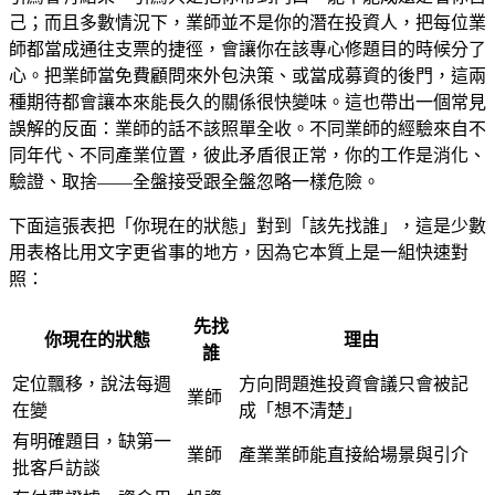
己；而且多數情況下，業師並不是你的潛在投資人，把每位業
師都當成通往支票的捷徑，會讓你在該專心修題目的時候分了
心。把業師當免費顧問來外包決策、或當成募資的後門，這兩
種期待都會讓本來能長久的關係很快變味。這也帶出一個常見
誤解的反面：業師的話不該照單全收。不同業師的經驗來自不
同年代、不同產業位置，彼此矛盾很正常，你的工作是消化、
驗證、取捨——全盤接受跟全盤忽略一樣危險。
下面這張表把「你現在的狀態」對到「該先找誰」，這是少數
用表格比用文字更省事的地方，因為它本質上是一組快速對
照：
先找
你現在的狀態
理由
誰
定位飄移，說法每週
方向問題進投資會議只會被記
業師
在變
成「想不清楚」
有明確題目，缺第一
業師
產業業師能直接給場景與引介
批客戶訪談