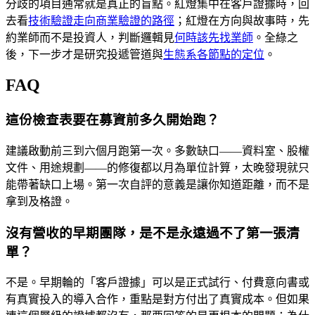
分歧的項目通常就是真正的盲點。紅燈集中在客戶證據時，回
去看
技術驗證走向商業驗證的路徑
；紅燈在方向與故事時，先
約業師而不是投資人，判斷邏輯見
何時該先找業師
。全綠之
後，下一步才是研究投遞管道與
生態系各節點的定位
。
FAQ
這份檢查表要在募資前多久開始跑？
建議啟動前三到六個月跑第一次。多數缺口——資料室、股權
文件、用途規劃——的修復都以月為單位計算，太晚發現就只
能帶著缺口上場。第一次自評的意義是讓你知道距離，而不是
拿到及格證。
沒有營收的早期團隊，是不是永遠過不了第一張清
單？
不是。早期輪的「客戶證據」可以是正式試行、付費意向書或
有真實投入的導入合作，重點是對方付出了真實成本。但如果