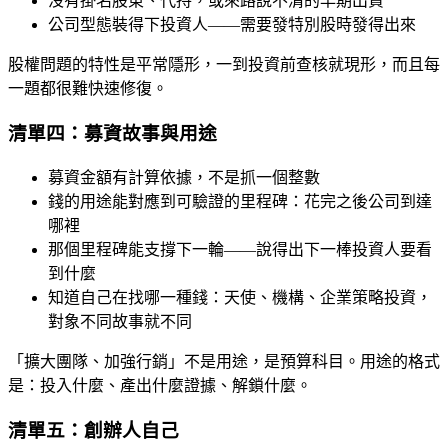
沒有掛名股東、代持，或來路說不清的早期出資
公司型態裝得下投資人——需要發特別股時發得出來
股權問題的特性是平常隱形，一到投資前查核就現形，而且每
一題都很難快速修復。
清單四：募資故事與用途
募資金額有計算依據，不是抓一個整數
錢的用途能對應到可驗證的里程碑：花完之後公司到達
哪裡
那個里程碑能支撐下一輪——說得出下一棒投資人要看
到什麼
知道自己在找哪一種錢：天使、機構、企業策略投資，
對象不同故事就不同
「擴大團隊、加強行銷」不是用途，是預算科目。用途的格式
是：投入什麼、產出什麼證據、解鎖什麼。
清單五：創辦人自己