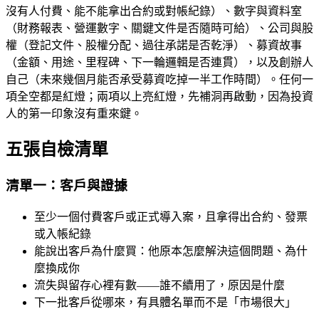
沒有人付費、能不能拿出合約或對帳紀錄）、數字與資料室
（財務報表、營運數字、關鍵文件是否隨時可給）、公司與股
權（登記文件、股權分配、過往承諾是否乾淨）、募資故事
（金額、用途、里程碑、下一輪邏輯是否連貫），以及創辦人
自己（未來幾個月能否承受募資吃掉一半工作時間）。任何一
項全空都是紅燈；兩項以上亮紅燈，先補洞再啟動，因為投資
人的第一印象沒有重來鍵。
五張自檢清單
清單一：客戶與證據
至少一個付費客戶或正式導入案，且拿得出合約、發票
或入帳紀錄
能說出客戶為什麼買：他原本怎麼解決這個問題、為什
麼換成你
流失與留存心裡有數——誰不續用了，原因是什麼
下一批客戶從哪來，有具體名單而不是「市場很大」