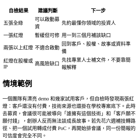
自檢結果
建議判斷
下一步
可以啟動募
五張全綠
先約最懂你領域的投資人
資
一張紅燈
暫緩但可修
用一到三個月補該缺口
回到客戶、股權、故事或資料準
兩張以上紅燈
不適合啟動
備
先找專業人士補文件，不要靠簡
紅燈在股權或
高風險缺口
IP
報解釋
情境範例
一個團隊有漂亮 demo 和幾家試用客戶，但自檢時發現兩張紅
燈：客戶還沒有付費，技術來源也還掛在學校專案底下。此時
去募資，會議很可能被導向「誰擁有這個技術」和「客戶願不
願付錢」，創辦人反而無法談成長故事。若先花六週補技轉路
徑、把一個試用轉成付費 PoC，再開始排會議，同一份簡報的
可信度會完全不同。