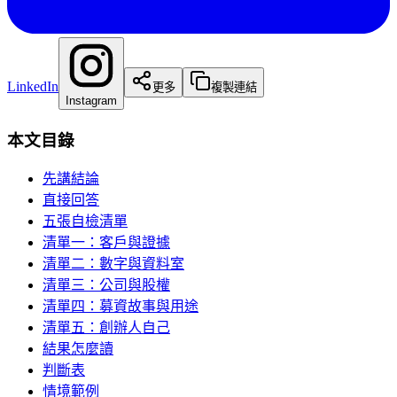
LinkedIn
更多
複製連結
Instagram
本文目錄
先講結論
直接回答
五張自檢清單
清單一：客戶與證據
清單二：數字與資料室
清單三：公司與股權
清單四：募資故事與用途
清單五：創辦人自己
結果怎麼讀
判斷表
情境範例