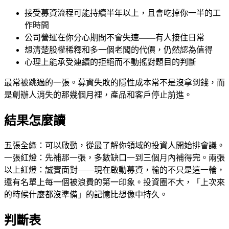
接受募資流程可能持續半年以上，且會吃掉你一半的工
作時間
公司營運在你分心期間不會失速——有人接住日常
想清楚股權稀釋和多一個老闆的代價，仍然認為值得
心理上能承受連續的拒絕而不動搖對題目的判斷
最常被跳過的一張。募資失敗的隱性成本常不是沒拿到錢，而
是創辦人消失的那幾個月裡，產品和客戶停止前進。
結果怎麼讀
五張全綠：可以啟動，從最了解你領域的投資人開始排會議。
一張紅燈：先補那一張，多數缺口一到三個月內補得完。兩張
以上紅燈：誠實面對——現在啟動募資，輸的不只是這一輪，
還有名單上每一個被浪費的第一印象。投資圈不大，「上次來
的時候什麼都沒準備」的記憶比想像中持久。
判斷表