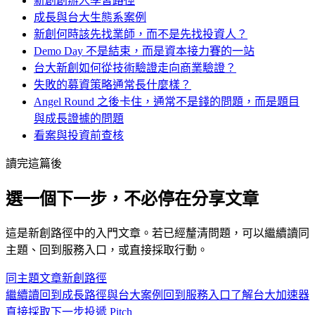
新創創辦人學習路徑
成長與台大生態系案例
新創何時該先找業師，而不是先找投資人？
Demo Day 不是結束，而是資本接力賽的一站
台大新創如何從技術驗證走向商業驗證？
失敗的募資策略通常長什麼樣？
Angel Round 之後卡住，通常不是錢的問題，而是題目
與成長證據的問題
看案與投資前查核
讀完這篇後
選一個下一步，不必停在分享文章
這是
新創
路徑中的
入門
文章。若已經釐清問題，可以繼續讀同
主題、回到服務入口，或直接採取行動。
同主題文章
新創
路徑
繼續讀
回到成長路徑與台大案例
回到服務入口
了解台大加速器
直接採取下一步
投遞 Pitch