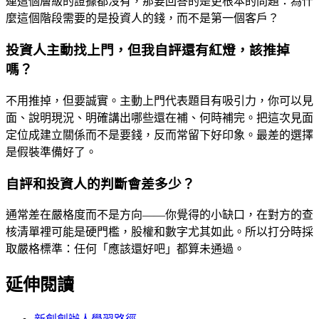
連這個層級的證據都沒有，那要回答的是更根本的問題：為什
麼這個階段需要的是投資人的錢，而不是第一個客戶？
投資人主動找上門，但我自評還有紅燈，該推掉
嗎？
不用推掉，但要誠實。主動上門代表題目有吸引力，你可以見
面、說明現況、明確講出哪些還在補、何時補完。把這次見面
定位成建立關係而不是要錢，反而常留下好印象。最差的選擇
是假裝準備好了。
自評和投資人的判斷會差多少？
通常差在嚴格度而不是方向——你覺得的小缺口，在對方的查
核清單裡可能是硬門檻，股權和數字尤其如此。所以打分時採
取嚴格標準：任何「應該還好吧」都算未通過。
延伸閱讀