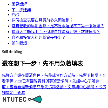
常見誤解
下一步建議
FAQ
這份檢查表要在募資前多久開始跑？
沒有營收的早期團隊，是不是永遠過不了第一張清單？
投資人主動找上門，但我自評還有紅燈，該推掉嗎？
自評和投資人的判斷會差多少？
延伸閱讀
Still deciding
還在想下一步，先不用急著填表
先聊方向
還在釐清角色、階段或合作方式時，先留下情境。
查
看
準備 Pitch
已有團隊資料與募資需求時，先讓中心了解進
度。
查看
看最新消息
只想先追蹤活動、文章與中心動態，從這
裡開始。
查看