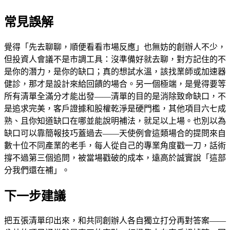
常見誤解
覺得「先去聊聊，順便看看市場反應」也無妨的創辦人不少，
但投資人會議不是市調工具：沒準備好就去聊，對方記住的不
是你的潛力，是你的缺口；真的想試水溫，該找業師或加速器
健診，那才是設計來給回饋的場合。另一個極端，是覺得要等
所有清單全滿分才能出發——清單的目的是消除致命缺口，不
是追求完美，客戶證據和股權乾淨是硬門檻，其他項目六七成
熟、且你知道缺口在哪並能說明補法，就足以上場。也別以為
缺口可以靠簡報技巧蓋過去——天使例會這類場合的提問來自
數十位不同產業的老手，每人從自己的專業角度戳一刀，話術
撐不過第三個追問，被當場戳破的成本，遠高於誠實說「這部
分我們還在補」。
下一步建議
把五張清單印出來，和共同創辦人各自獨立打分再對答案——