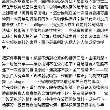
最常見的場景是這樣：團隊的核心演算法，是創辦人念博士班
時在學校實驗室做出來的，專利申請人寫的是學校；公司簡報
上卻寫著「擁有獨家技術」。這份簡報在第一次投資會議可能
過關，因為早期會議看的多半是願景與團隊；但只要走到投資
前查核（DD，due diligence，指投資人在出資前對公司財務、
法律、技術等面向做的系統性核實），它就會被攤開。原因很
單純：投資人投的是「公司」這個法律主體，公司必須真正擁
有它賴以值錢的東西，而不是靠創辦人個人的人情或記憶撐
著。
把這件事拆開看，歸屬不清對投資的影響有三層，由淺到深。
第一層是門票——核心技術不在公司名下，常是投資人乾脆不
進下一次會議的直接原因，連談都不談。第二層是條件——就
算投資人有興趣，查核發現斷點，輕則把「補正」列為交割前
提（closing condition，指錢匯進來之前必須先完成的事項）、
拉長整個時程，重則直接反映在估值折讓，也就是因為這個風
險而把投資人願意給的公司價格往下砍。第三層是投後——當
下沒清乾淨的權利主張，往往會在公司開始賺錢、或進行下一
輪募資、做盡職查核時回頭索價，那時候籌碼已經不在你手