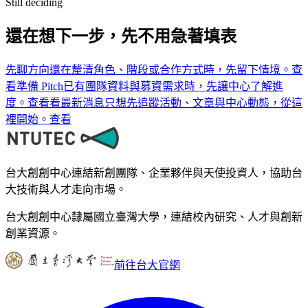
Still deciding
還在想下一步，先不用急著填表
先聊方向
還在釐清角色、階段或合作方式時，先留下情境。
查
看
準備 Pitch
已有團隊資料與募資需求時，先讓中心了解進
度。
查看
看最新消息
只想先追蹤活動、文章與中心動態，從這
裡開始。
查看
台大創創中心連結新創團隊、企業夥伴與天使投資人，協助台
大技術與人才走向市場。
台大創創中心隸屬國立臺灣大學，連結校內研究、人才與創新
創業資源。
前往台大官網