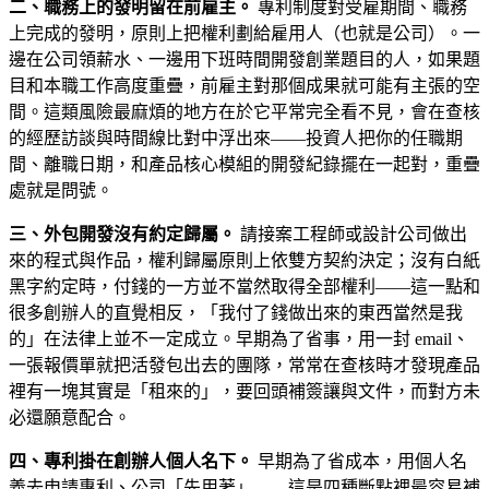
二、職務上的發明留在前雇主。
專利制度對受雇期間、職務
上完成的發明，原則上把權利劃給雇用人（也就是公司）。一
邊在公司領薪水、一邊用下班時間開發創業題目的人，如果題
目和本職工作高度重疊，前雇主對那個成果就可能有主張的空
間。這類風險最麻煩的地方在於它平常完全看不見，會在查核
的經歷訪談與時間線比對中浮出來——投資人把你的任職期
間、離職日期，和產品核心模組的開發紀錄擺在一起對，重疊
處就是問號。
三、外包開發沒有約定歸屬。
請接案工程師或設計公司做出
來的程式與作品，權利歸屬原則上依雙方契約決定；沒有白紙
黑字約定時，付錢的一方並不當然取得全部權利——這一點和
很多創辦人的直覺相反，「我付了錢做出來的東西當然是我
的」在法律上並不一定成立。早期為了省事，用一封 email、
一張報價單就把活發包出去的團隊，常常在查核時才發現產品
裡有一塊其實是「租來的」，要回頭補簽讓與文件，而對方未
必還願意配合。
四、專利掛在創辦人個人名下。
早期為了省成本，用個人名
義去申請專利、公司「先用著」——這是四種斷點裡最容易補