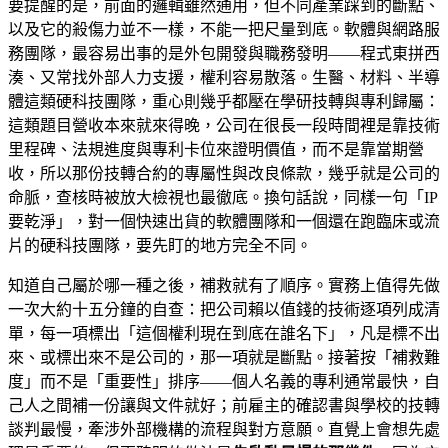
要提醒的是，前面的邏輯雖然通用，但不同產業踩到的斷點、
以及它的殺傷力並不一樣，不能一把尺量到底。軟體與網路服
務團隊，最容易出事的是外包開發與職務發明——程式東拼西
湊、又常找外部人力支援，權利容易散落。生醫、材料、半導
體這類硬科技團隊，重心則幾乎都壓在學研技轉與專利歸屬：
這類題目營收本來就來得晚，公司在很長一段時間裡是靠技術
里程碑、法規進度與專利卡位來證明價值，而不是靠當期營
收，所以那份技轉合約的專屬性與改良條款，幾乎就是公司的
命脈，查核時被放大檢視也最徹底。換句話說，同樣一句「IP
要乾淨」，對一個快速出貨的軟體團隊和一個還在跑臨床或流
片的硬科技團隊，要先盯的地方完全不同。
知道自己屬於哪一種之後，補救就有了順序。實務上值得先做
一次大約十五分鐘的自查：把公司賴以值錢的技術逐項列成清
單，每一項標出「這個權利現在到底在誰名下」，凡是標不出
來、或標出來不是公司的，那一項就是斷點。接著按「補救難
度」而不是「重要性」排序——個人名義的專利通常最快，自
己人之間補一份讓與文件就好；前雇主的確認書與學校的技轉
談判最慢，牽涉外部機構的流程與對方意願。直覺上會想先處