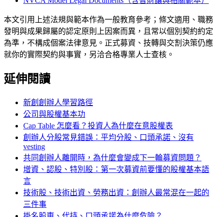
NVCA Model Legal Documents（含智財讓與相關範本）
本文引用上述法規與範本作為一般教育參考；條文適用、職務
發明與成果歸屬的認定原則上因案而異，且常以個別契約約定
為準，不構成個案法律意見。正式募資、技轉與交割決策仍應
就你的實際契約與事實，另洽合格專業人士查核。
延伸閱讀
新創創辦人學習路徑
公司與股權基本功
Cap Table 怎麼看？投資人為什麼在意股權表
創辦人分股常見錯誤：平均分股、口頭承諾、沒有
vesting
共同創辦人離開時，為什麼會變成下一輪募資問題？
增資、認股、特別股：第一次募資前要懂的股權基本語
言
技術股、技術出資、勞務出資：創辦人最常混在一起的
三件事
掛名股東、代持、口頭承諾為什麼危險？