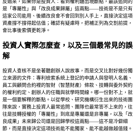
反過來，如果你是投資人：看到權利鏈出現斷點，最該追問的
是「專屬性」與「改良成果歸屬」這兩點——技術是不是只有
這家公司能用、後續改良會不會回到別人手上，直接決定這項
資產撐不撐得起估值；確認有疑慮時，把補正列為交割前提，
會比事後索價更乾淨。
投資人實際怎麼查，以及三個最常見的誤
解
投資人查核不是坐著聽創辦人說故事，而是交叉比對好幾份獨
立來源的文件：專利檢索系統上登記的申請人與發明人名義、
員工與顧問合約裡的智財（智慧財產）條款、技轉與委外契約
的權利約定、創辦人的任職與就學時間線。哪一份對不上，就
是一個要解釋的斷點。以從學校、研究機構衍生出來的技術團
隊來說，實務上投資人最常追問、團隊也最常答不上來的，往
往是技轉授權的「專屬性」到底是專屬還是非專屬，以及「改
良成果」未來歸公司還是回歸學校這兩點——這不是冷僻細
節，而是直接決定這項技術能不能獨家、能不能越做越值錢。