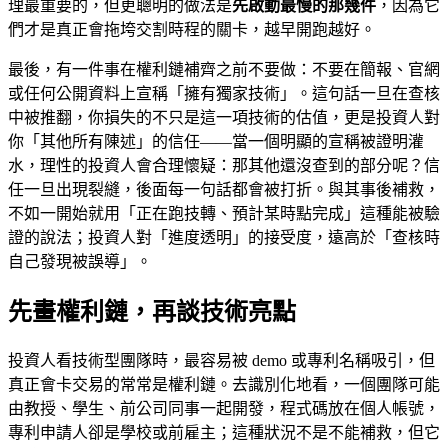
理最重要的，但更聰明的做法是
先啟動最慢的那幾件
，因為它
們才是真正會拖垮交割時程的關卡，越早開跑越好。
最後，有一件事在權利鏈補齊之前不要做：不要在簡報、官網
或任何公開資料上宣稱「擁有獨家技術」。這句話一旦在查核
中被推翻，你損失的不只是這一項技術的估值，更是投資人對
你「其他所有陳述」的信任——當一個明顯的宣稱被證明灌
水，理性的投資人會合理懷疑：那其他還沒查到的部分呢？信
任一旦出現裂縫，後面每一句話都會被打折。與其事後補救，
不如一開始就用「正在跑技轉、預計某時點完成」這種能被驗
證的說法；投資人對「進度透明」的接受度，遠高於「查核時
自己發現被誤導」。
先畫權利鏈，再談技術亮點
投資人看技術型團隊時，最容易被 demo 或專利名稱吸引，但
真正會卡交易的常常是權利鏈。去識別化地看，一個團隊可能
由教授、學生、前公司同事一起開發，程式碼放在個人帳號，
專利申請人卻是學校或前雇主；這種狀況不是不能補救，但它