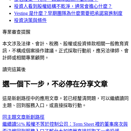
投資人看到股權結構不乾淨，通常會擔心什麼？
Vesting 是什麼？早期團隊為什麼需要把承諾寫進制度
投資決策與條件
專業審查提醒
本文涉及法律、會計、稅務、股權或投資條款相關一般教育資
訊，不構成個案操作建議。正式採取行動前，應另洽律師、會
計師或相關專業顧問。
讀完這篇後
選一個下一步，不必停在分享文章
這是
新創
路徑中的
應用
文章。若已經釐清問題，可以繼續讀同
主題、回到服務入口，或直接採取行動。
同主題文章
新創
路徑
繼續讀
51% 股權不等於控制公司：Term Sheet 裡的董事席次與