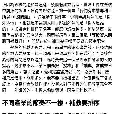
正因為查核的邏輯是這樣，幾個聽起來合理、實際上會在查核
中崩掉的說法，值得先想清楚。
第一個是「我們有申請專利，
所以 IP 沒問題」。
這混淆了兩件事：專利申請解決的是「對
外排他」，也就是不讓別人用；歸屬解決的是「對內是誰
的」。如果專利掛錯了名字，那麼申請得越多、佈局越廣，反
而代表錯掛的資產越大、問題越嚴重。
第二個是「等投資人問
到再補就好」。
問題在於，補正幾乎都需要對方簽字配合
——學校的技轉流程要走完、前雇主的確認書要談、已經離開
的合夥人要點頭，每一項都不是你單方面能完成的；而查核留
給你的時間通常以週計，臨時要去追一個已經跟你鬧翻的人的
簽名，幾乎來不及。
第三個是把「授權」和「讓與」當成差不
多的東西。
讓與之後，權利完整變成公司的、沒有期限；授
權只是借用，能用多久、能不能再授權出去、什麼情況下會被
終止，全寫在合約條件裡。投資人對這兩者的估值態度完全不
同——能讓與的，多數人偏好讓與，因為權利乾淨。
不同產業的節奏不一樣，補救要排序