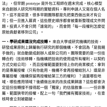
法」，但早期 prototype 是外包工程師在週末完成，核心模型
來自創辦人研究所時期的實驗資料，專利申請人又寫在個人名
下。這不是惡意，很多早期團隊都是先把東西做出來才有公
司；但一旦進入募資，這些歷史順序都會被重新整理成文件問
題。投資人不會只問「誰寫的」，而會問「每一段權利怎麼從
原始貢獻者移到公司」。
一、學研成果還沒完成技轉。
來自大學或研究機構的技術，
研發成果原則上歸屬執行研究的那個機構，不會因為「是我親
手做的」就自動變成創辦人或新公司的。團隊需要的是一份技
轉合約（技術移轉，指機構把技術的使用或所有權利，以契約
方式交給公司），而且授權範圍要對得上你的商業模式：拿到
的是專屬授權（只有你能用、機構不會再授權給別人）還是非
專屬授權（機構保留再授權給第三方的權利）？涵蓋哪些地
域、哪些應用領域？後續做出來的改良成果歸誰？這些都會決
定這份技轉撐不撐得起一個「獨家」的估值敘事——一份非專
屬、範圍狹窄的授權，配上一句「我們擁有獨家技術」，在查
核時會立刻被戳破。