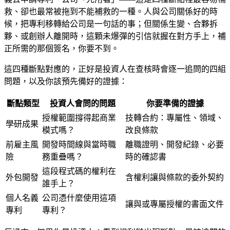
救、卻也最常被拖到不能補救的一種。人與公司關係好的時
候，把專利移轉給公司是一句話的事；但關係生變、合夥拆
夥、或創辦人離開時，這顆未爆彈的引信就握在對方手上，補
正所需的那個簽名，你要不到。
這四種斷點對應的，正好是投資人在查核時會逐一追問的四組
問題，以及你該預先備好的證據：
斷點類型
投資人會問的問題
你要準備的證據
授權範圍撐得起商業
技轉合約：專屬性、領域、
學研成果
模式嗎？
改良條款
前雇主風
開發時間線與當時職
離職證明、開發紀錄、必要
險
務重疊嗎？
時的確認書
這段程式碼的權利在
外包開發
含權利讓與條款的委外契約
誰手上？
個人名義
公司憑什麼使用這項
讓與或專屬授權的書面文件
專利
專利？