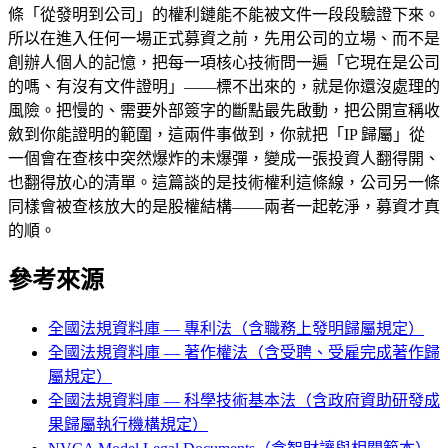
條「從發明到公司」的權利鏈能不能被文件一段段驗證下來。
所以在進入任何一場正式募資之前，先用公司的立場、而不是
創辦人個人的記憶，把每一項核心技術問一遍「它現在是公司
的嗎、有沒有文件證明」——標不出來的，就是你還沒處理的
風險。把慢的、需要外部簽字的斷點最先啟動，把公開宣稱收
斂到你能證明的範圍，這兩件事做到，你就把「IP 歸屬」從
一個會在查核中突然爆炸的未爆彈，變成一張投資人翻得開、
也翻得放心的清單。這篇談的是技術權利這條線，公司另一條
同樣會被查核放大的是股權結構——兩者一起乾淨，募資才真
的順。
參考來源
全國法規資料庫 — 專利法（含職務上發明歸屬規定）
全國法規資料庫 — 著作權法（含受聘、受雇完成著作歸
屬規定）
全國法規資料庫 — 科學技術基本法（含政府資助研發成
果歸屬執行機構規定）