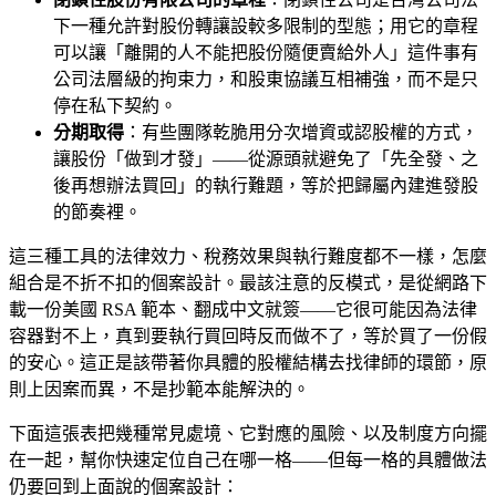
下一種允許對股份轉讓設較多限制的型態；用它的章程
可以讓「離開的人不能把股份隨便賣給外人」這件事有
公司法層級的拘束力，和股東協議互相補強，而不是只
停在私下契約。
分期取得
：有些團隊乾脆用分次增資或認股權的方式，
讓股份「做到才發」——從源頭就避免了「先全發、之
後再想辦法買回」的執行難題，等於把歸屬內建進發股
的節奏裡。
這三種工具的法律效力、稅務效果與執行難度都不一樣，怎麼
組合是不折不扣的個案設計。最該注意的反模式，是從網路下
載一份美國 RSA 範本、翻成中文就簽——它很可能因為法律
容器對不上，真到要執行買回時反而做不了，等於買了一份假
的安心。這正是該帶著你具體的股權結構去找律師的環節，原
則上因案而異，不是抄範本能解決的。
下面這張表把幾種常見處境、它對應的風險、以及制度方向擺
在一起，幫你快速定位自己在哪一格——但每一格的具體做法
仍要回到上面說的個案設計：