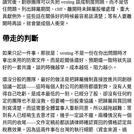
讀完後，創辦團隊可以先把 vesting 談成制度問題，而不是信
任問題。列出歸屬期間、cliff、離開時未歸屬股權處理、重大
貢獻例外。這些話在關係好的時候最容易談清楚；等有人要離
開時再談，就會變成個人衝突。
帶走的判斷
如果只記一件事，那就是：vesting 不是一份在你出問題時才
拿出來用的防禦文件，而是趁關係還好、預期還一致時就先談
好的一套共識，談的時機越早，成本越低、阻力越小。
還沒分股的團隊，最好的做法是把歸屬機制直接放進共同創辦
協議一起談——這時每個人對公司的期待都還對齊，沒有人覺
得自己吃虧，是成本最低的一刻。已經分了股、卻沒有任何約
定的團隊也不是沒救，但要補一份股東協議、把歸屬與買回規
則寫清楚，而這需要全體當事人重新同意，所以越拖越難：等
到有人已經萌生去意才提，幾乎一定談不攏。兩種情況有一個
共同的收尾——文件定稿前都該請律師確認買回的價格認定與
稅務效果，因為這兩件事在台灣的執行細節（資金來源、過