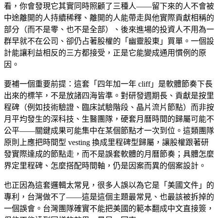
看，你會發現它其實同時照顧了三種人——留下來的人不會被
中途離開的人持續稀釋、離開的人能帶走與他實際貢獻相稱的
部分（而不是零、也不是全部）、後來進場的投資人不用為一
群早就不在公司、卻仍占著股權的「幽靈股東」買單。一個設
計能讓利益相反的三方都接受，正是它能變成通用慣例的原
因。
要補一個重要前提：這套「四年加一年 cliff」是軟體節奏下長
出來的標竿，不是放諸四海皆準。對研發週期長、貢獻是按里
程碑（例如技術驗證、臨床試驗階段、晶片流片節點）而非按
月平均發生的深科技、生醫團隊，硬套月曆時間的歸屬可能不
公平——關鍵成果可能集中在某個節點才一次到位。這類團隊
原則上應把時間型 vesting 換成里程碑型歸屬，讓股權跟著研
發實際達成的節點走，而不是誤套軟體的月曆節奏；具體怎麼
界定里程碑、怎麼搭配時間軸，仍是因案而異的個案設計。
也正因為這套邏輯太常見，很多人誤以為它是「美國文件」的
專利，台灣做不了——這是這個主題最常見、也最該被拆掉的
一個誤會。台灣團隊確實不能把美國的範本翻成中文直接簽，