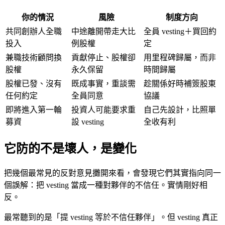
你的情況
風險
制度方向
共同創辦人全職
中途離開帶走大比
全員 vesting＋買回約
投入
例股權
定
兼職技術顧問換
貢獻停止、股權卻
用里程碑歸屬，而非
股權
永久保留
時間歸屬
股權已發、沒有
既成事實，重談需
趁關係好時補簽股東
任何約定
全員同意
協議
即將進入第一輪
投資人可能要求重
自己先設計，比照單
募資
設 vesting
全收有利
它防的不是壞人，是變化
把幾個最常見的反對意見攤開來看，會發現它們其實指向同一
個誤解：把 vesting 當成一種對夥伴的不信任。實情剛好相
反。
最常聽到的是「提 vesting 等於不信任夥伴」。但 vesting 真正