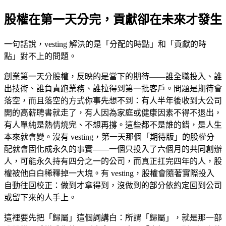
股權在第一天分完，貢獻卻在未來才發生
一句話說，vesting 解決的是「分配的時點」和「貢獻的時
點」對不上的問題。
創業第一天分股權，反映的是當下的期待——誰全職投入、誰
出技術、誰負責跑業務、誰拉得到第一批客戶。問題是期待會
落空，而且落空的方式你事先想不到：有人半年後收到大公司
開的高薪聘書就走了，有人因為家庭或健康因素不得不退出，
有人單純是熱情燒完、不想再撐。這些都不是誰的錯，是人生
本來就會變。沒有 vesting，第一天那個「期待版」的股權分
配就會固化成永久的事實——一個只投入了六個月的共同創辦
人，可能永久持有四分之一的公司，而真正扛完四年的人，股
權被他白白稀釋掉一大塊。有 vesting，股權會隨著實際投入
自動往回校正：做到才拿得到，沒做到的部分依約定回到公司
或留下來的人手上。
這裡要先把「歸屬」這個詞講白：所謂「歸屬」，就是那一部