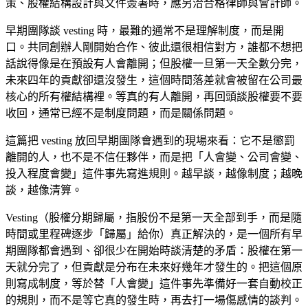
策、股權結構設計與文件簽署時，應另洽合格律師與會計師。
早期團隊談 vesting 時，最難的通常不是理解制度，而是開
口。共同創辦人剛開始合作、彼此還很相信對方，誰都不想把
話說得像是在預設有人會離開；但股權一旦第一天全數分完，
未來四年的貢獻卻還沒發生，這個時間落差就會被留在公司最
核心的所有權結構裡。等真的有人離開，再回頭談股權要不要
收回，通常已經不是制度問題，而是關係問題。
這篇把 vesting 放回早期團隊會遇到的現場來看：它不是懲罰
離開的人，也不是不信任夥伴，而是把「人會變、公司會變、
投入程度會變」這件事先寫進規則。越早談，越像制度；越晚
談，越像清算。
Vesting（股權分期歸屬，指股份不是第一天全部到手，而是隨
時間或里程碑逐步「歸屬」給你）真正解決的，是一個所有早
期團隊都會遇到、卻很少在開始時談清楚的矛盾：股權在第一
天就分完了，但貢獻是分布在未來好幾年才發生的。把這個原
則寫成制度，等於替「人會變」這件事先準備好一套自動校正
的規則，而不是等它真的發生時，再去打一場傷感情的談判。