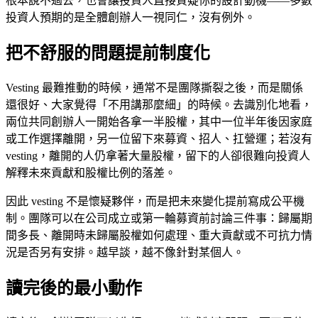
根本說不過去，也會讓投資人直接質疑你的設計動機——多數
投資人預期的是全體創辦人一視同仁，沒有例外。
把不舒服的問題提前制度化
Vesting 最難推動的時候，通常不是團隊撕裂之後，而是關係
還很好、大家覺得「不用講那麼細」的時候。去識別化地看，
兩位共同創辦人一開始各拿一半股權，其中一位半年後因家庭
或工作選擇離開，另一位留下來募資、招人、扛營運；若沒有
vesting，離開的人仍拿著大量股權，留下的人卻很難向投資人
解釋未來貢獻和股權比例的落差。
因此 vesting 不是懷疑夥伴，而是把未來變化提前寫成公平機
制。團隊可以在公司成立或第一輪募資前討論三件事：歸屬期
間多長、離開時未歸屬股權如何處理、重大貢獻或不可抗力情
況是否另有安排。越早談，越不像針對某個人。
讀完後的最小動作