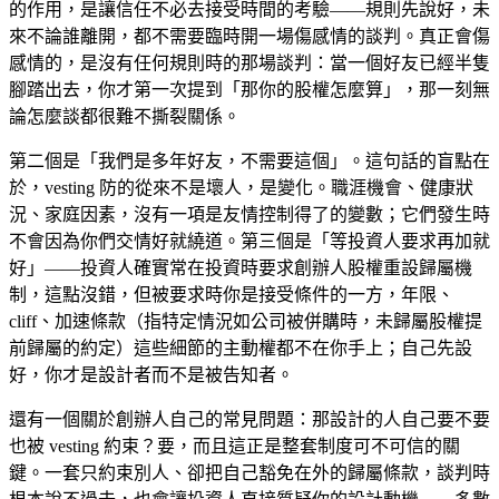
的作用，是讓信任不必去接受時間的考驗——規則先說好，未
來不論誰離開，都不需要臨時開一場傷感情的談判。真正會傷
感情的，是沒有任何規則時的那場談判：當一個好友已經半隻
腳踏出去，你才第一次提到「那你的股權怎麼算」，那一刻無
論怎麼談都很難不撕裂關係。
第二個是「我們是多年好友，不需要這個」。這句話的盲點在
於，vesting 防的從來不是壞人，是變化。職涯機會、健康狀
況、家庭因素，沒有一項是友情控制得了的變數；它們發生時
不會因為你們交情好就繞道。第三個是「等投資人要求再加就
好」——投資人確實常在投資時要求創辦人股權重設歸屬機
制，這點沒錯，但被要求時你是接受條件的一方，年限、
cliff、加速條款（指特定情況如公司被併購時，未歸屬股權提
前歸屬的約定）這些細節的主動權都不在你手上；自己先設
好，你才是設計者而不是被告知者。
還有一個關於創辦人自己的常見問題：那設計的人自己要不要
也被 vesting 約束？要，而且這正是整套制度可不可信的關
鍵。一套只約束別人、卻把自己豁免在外的歸屬條款，談判時