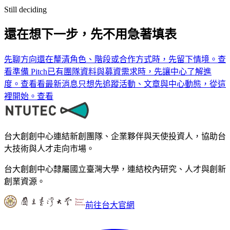
Still deciding
還在想下一步，先不用急著填表
先聊方向
還在釐清角色、階段或合作方式時，先留下情境。
查
看
準備 Pitch
已有團隊資料與募資需求時，先讓中心了解進
度。
查看
看最新消息
只想先追蹤活動、文章與中心動態，從這
裡開始。
查看
台大創創中心連結新創團隊、企業夥伴與天使投資人，協助台
大技術與人才走向市場。
台大創創中心隸屬國立臺灣大學，連結校內研究、人才與創新
創業資源。
前往台大官網