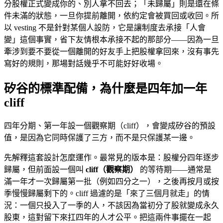
分股權正式變成你的、別人拿不回去；「未歸屬」則是還在條
件未滿的狀態，一旦你提前離開，依約定會被買回或收回。所
以 vesting 不是針對某個人設防，它是讓制度去承接「人會
變」這個事實，省下友情根本承接不起的那部分——因為一旦
牽涉到要不要從一個離開的好友手上把股權拿回來，沒有事先
寫好的規則，那場對話幾乎不可能好好收場。
矽谷的標準配備，為什麼是四年加一年
cliff
四年分期、第一年設一個觀察期（cliff），會變成矽谷的預設
值，是因為它同時保護了三方，而不是只保護某一邊。
先解釋這套設計怎麼運作。最常見的版本是：股權分四年逐步
歸屬，但前面設一個叫
cliff（觀察期）
的等待期——通常是
滿一年才一次歸屬第一批（例如四分之一），之後再按月或按
季慢慢歸屬剩下的。cliff 過濾的是「來了三個月就走」的情
況：一個只投入了一季的人，不該因為當初分了股就變成永久
股東，這對留下來扛四年的人才公平。把這兩件事擺在一起