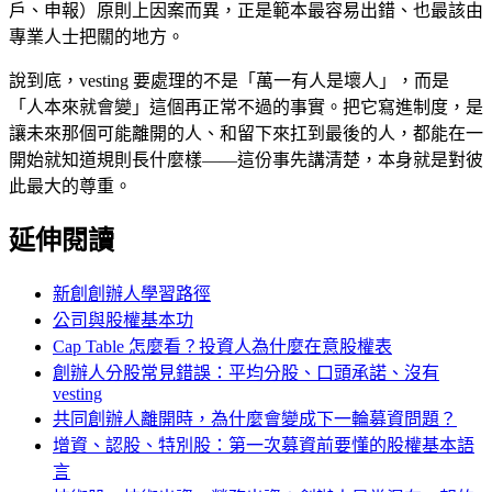
戶、申報）原則上因案而異，正是範本最容易出錯、也最該由
專業人士把關的地方。
說到底，vesting 要處理的不是「萬一有人是壞人」，而是
「人本來就會變」這個再正常不過的事實。把它寫進制度，是
讓未來那個可能離開的人、和留下來扛到最後的人，都能在一
開始就知道規則長什麼樣——這份事先講清楚，本身就是對彼
此最大的尊重。
延伸閱讀
新創創辦人學習路徑
公司與股權基本功
Cap Table 怎麼看？投資人為什麼在意股權表
創辦人分股常見錯誤：平均分股、口頭承諾、沒有
vesting
共同創辦人離開時，為什麼會變成下一輪募資問題？
增資、認股、特別股：第一次募資前要懂的股權基本語
言