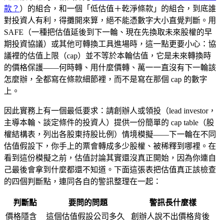
款？
）的組合，和一個「低估值＋乾淨條款」的組合，到底誰
對投資人有利，得攤開來算，絕不能憑數字大小直覺判斷。用
SAFE（一種把估值延後到下一輪、現在先換取未來股權的早
期投資協議）或其他可轉換工具進場時，這一點更要小心：協
議裡的估值上限（cap）並不等於本輪估值，它是未來轉換時
的價格保護——何時轉、用什麼價轉、萬一一直沒有下一輪該
怎麼辦，全都寫在條款細節裡，而不是寫在那個 cap 的數字
上。
因此實務上有一個最低要求：請創辦人或領投（lead investor，
主導本輪、談定條件的投資人）提供一份簡單的 cap table（股
權結構表，列出各股東持股比例）情境模擬——下一輪在不同
估值假設下，你手上的票會轉成多少股權、被稀釋到哪裡。在
看到這份模擬之前，估值討論其實還沒真正開始，因為你連自
己最後會拿到什麼都還不知道。下面這張表把估值真正該檢查
的四個判斷點，連同各自的警訊整理在一起：
判斷點
要問的問題
警訊長什麼樣
價格隱含
這個估值假設公司多久
創辦人說不出價格背後