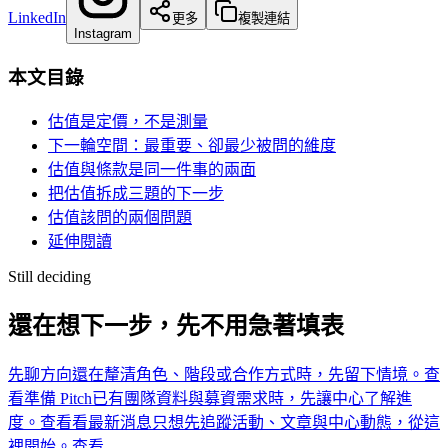
LinkedIn
更多
複製連結
Instagram
本文目錄
估值是定價，不是測量
下一輪空間：最重要、卻最少被問的維度
估值與條款是同一件事的兩面
把估值拆成三題的下一步
估值該問的兩個問題
延伸閱讀
Still deciding
還在想下一步，先不用急著填表
先聊方向
還在釐清角色、階段或合作方式時，先留下情境。
查
看
準備 Pitch
已有團隊資料與募資需求時，先讓中心了解進
度。
查看
看最新消息
只想先追蹤活動、文章與中心動態，從這
裡開始。
查看