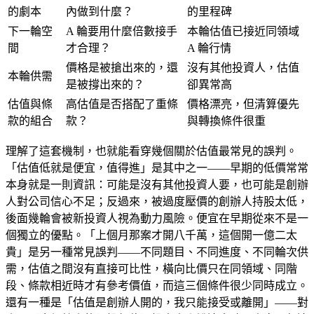
的劇本
內做到什麼？
的里程碑
下一輪空
A 輪要用什麼倍數接手
本輪估值已接近同領域
間
才合理？
A 輪行情
價格是被搶出來的，還
沒有其他投資人，估值
本輪供需
是被撐出來的？
卻異常高
估值與條
高估值是否搭配了重條
價格漂亮，但清算優先
款的組合
款？
與轉換條件很重
理解了這套機制，也就能看穿幾個關於估值最常見的誤判。
「估值低就是便宜，值得進」是其中之一——早期的低價常常
本身就是一則資訊：可能是沒有其他投資人要，也可能是創辦
人對公司信心不足；反過來，被過度壓價的創辦人持股太低，
後面幾輪會被新投資人視為動力風險。便宜在早期從來不是一
個獨立的優點。「上個月那案才開八千萬，這個開一億二太
貴」是另一種常見誤判——不同題目、不同進度、不同輪次供
需，估值之間沒有直接可比性，橫向比價只在同領域、同階
段、條款相近時才有參考價值，而這三個條件很少同時成立。
還有一種是「估值是創辦人開的，我只能接受或離開」——對