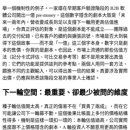
舉一個機制性的例子。一家還在早期客戶驗證階段的 B2B 軟
體公司開出一億 pre-money，這個數字隱含的劇本大致是「未
來一兩年內，營收要成長到足以支撐下一輪用更高估值進
場」。你真正評估的對象，是這個劇本能不能成立——團隊過
去的交付紀錄、已有客戶的續約與擴張訊號、市場是否大到裝
得下這個故事——而不是「一億」這三個字本身。數字只是劇
本的售價，你買的是劇本。也因此，市場上流通的那些估值方
法（記分卡式評估、可比交易參考等）都不是用來算出真值
的：它們的功能是提供談判的參考點，兩個人用同一套方法、
餵進不同的主觀輸入，可以得出差一倍的結果。真要涉及實際
出價，仍應與熟悉該階段交易的專業人士確認。
下一輪空間：最重要、卻最少被問的維度
種子輪估值開太高，真正的傷害不在「買貴了兩成」，而在它
可能讓公司下一輪募不動。這個後果比帳面上多付的價格結構
性得多，機制是這樣一環扣一環的：本輪估值過高，公司實際
進度跟不上價格隱含的劇本，A 輪投資人不願意用更高的價格