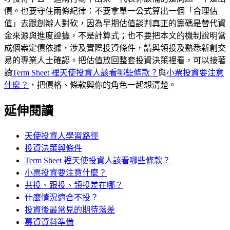
價。也要守住兩條紀律：不要拿單一公式算出一個「合理估
值」去跟創辦人對砍，因為早期估值談判真正的籌碼是替代資
金來源與進度證據，不是計算式；也不要把本文的機制說明當
成個案定價依據，涉及實際投資條件，請與領投及熟悉新創交
易的專業人士確認。把估值放回整套投資決策裡看，可以接著
讀
Term Sheet 裡天使投資人該看哪些條款？
與
小票投資要注意
什麼？
，把價格、條款與你的角色一起想清楚。
延伸閱讀
天使投資人學習路徑
投資決策與條件
Term Sheet 裡天使投資人該看哪些條款？
小票投資要注意什麼？
共投、跟投、領投差在哪？
什麼情況適合不投？
投資後最常見的期待落差
募資資料準備