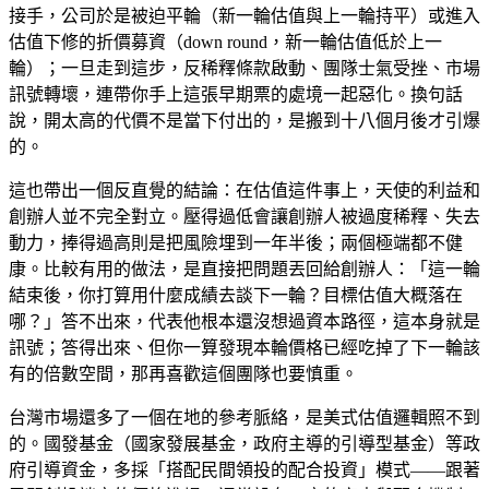
接手，公司於是被迫平輪（新一輪估值與上一輪持平）或進入
估值下修的折價募資（down round，新一輪估值低於上一
輪）；一旦走到這步，反稀釋條款啟動、團隊士氣受挫、市場
訊號轉壞，連帶你手上這張早期票的處境一起惡化。換句話
說，開太高的代價不是當下付出的，是搬到十八個月後才引爆
的。
這也帶出一個反直覺的結論：在估值這件事上，天使的利益和
創辦人並不完全對立。壓得過低會讓創辦人被過度稀釋、失去
動力，捧得過高則是把風險埋到一年半後；兩個極端都不健
康。比較有用的做法，是直接把問題丟回給創辦人：「這一輪
結束後，你打算用什麼成績去談下一輪？目標估值大概落在
哪？」答不出來，代表他根本還沒想過資本路徑，這本身就是
訊號；答得出來、但你一算發現本輪價格已經吃掉了下一輪該
有的倍數空間，那再喜歡這個團隊也要慎重。
台灣市場還多了一個在地的參考脈絡，是美式估值邏輯照不到
的。國發基金（國家發展基金，政府主導的引導型基金）等政
府引導資金，多採「搭配民間領投的配合投資」模式——跟著