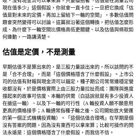
收、沒有現金流可以拿來算。只要還抱著「估值是在測量公司
現在值多少」這個假設，你就會一直卡住；一旦把它換成「估
值是對未來的定價，再加上留給下一輪的空間」，多數估值問
題會突然變得可以討論。這篇就沿著這個轉換，把估值怎麼形
成、為什麼下一輪空間比價格高低更關鍵、以及估值與條款如
何連動，一路講清楚。
估值是定價，不是測量
早期估值不是算出來的，是三股力量談出來的，所以該問的不
是「合不合理」，而是「這個價格隱含了什麼假設」。上市公
司的估值有財報與現金流可以錨定，種子期公司常常連穩定營
收都沒有，於是價格實際上由三股力量拉扯而成：團隊與進度
撐起來的故事可信度、本輪的供需（白話說就是有多少投資人
在搶這一輪）、以及下一輪的可行性（A 輪投資人願不願意用
更高的價格接手；A 輪通常指種子輪之後、公司開始放大營運
的第一個正式機構投資輪）。「這個估值合理嗎」在早期是個
沒有答案的問題，因為沒有東西可以拿來算；比較可操作的問
法永遠是：這個價格隱含了什麼假設，而我信不信。