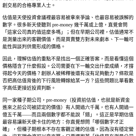
創交易的合格專業人士。
估值是天使投資會議裡最容易被拿來爭論、也最容易被誤解的
數字。很多新天使聽到 pre-money 幾千萬或上億，直覺會問
「這家公司真的值這麼多嗎」；但在早期公司裡，估值通常不
是測量出來的客觀價值，而是買賣雙方對未來劇本、下一輪可
能性與談判供需形成的價格。
因此，理解估值的重點不是找出一個正確答案，而是看懂這個
價格隱含了什麼假設。公司需要在下一輪交出什麼成績，才撐
得起今天的價格？創辦人被稀釋後還有沒有足夠動力？條款是
否把高估值背後的下行風險轉嫁給某一方？這些問題比單看數
字高低更接近投資判斷。
同一家種子期公司，pre-money（投資前估值，也就是新資金
進來之前公司被認定的價值）有人開過六千萬，也有人開過一
億五千萬——而且兩個數字都不能說「錯」。這正是早期估值
最容易讓新天使卡住的地方：你直覺想問「哪個數字才正
確」，但種子期根本不存在客觀正確的估值，因為沒有穩定營