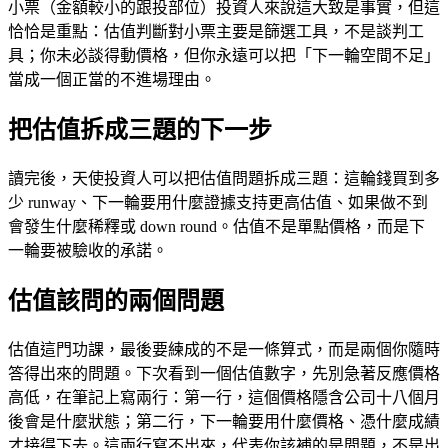
小票（金額較小的跟投部位）投資人來說這大致是事實，但這
恰恰是重點：估值判斷對小票主要是篩選工具，不是談判工
具；你未必談得動價格，但你永遠可以把「下一輪空間不足」
當成一個正當的不進場理由。
把估值拆成三題的下一步
讀完後，天使投資人可以把估值問題拆成三題：這輪錢買到多
少 runway、下一輪要用什麼證據支持更高估值、如果做不到
會發生什麼稀釋或 down round。估值不是單點價格，而是下
一輪要被驗收的承諾。
估值該問的兩個問題
估值這門功課，最後要練成的不是一條算式，而是兩個你隨時
答得出來的問題。下次看到一個估值數字，先別急著反應價格
高低，在筆記上寫兩行：第一行，這個價格隱含公司十八個月
後會是什麼狀態；第二行，下一輪要用什麼價格、憑什麼成績
才接得下去。這兩行寫不出來，代表你該補的是問題，不是出