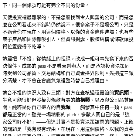
下，同一個訊號可能有完全不同的份量。
天使投資裡最難學的，不是怎麼找到令人興奮的公司，而是怎
麼在公司看起來不錯時仍然說不。很多案子不是壞公司，只是
不適合你在現在、用這個價格、以你的資金條件進場；也有些
案子產品和團隊都吸引人，但資訊揭露、股權結構或條款讓投
資位置變得不乾淨。
這篇把「不投」從情緒上的拒絕，改成一組可事先寫下來的否
決條件。成熟的 pass 不是看衰創辦人，而是承認投資決策同
時受到公司品質、交易結構和自己資金邊界限制。先把這三類
分清楚，才不會在會議氣氛裡臨時替自己找理由。
適合不投的情況大致有三類：對方在查核過程露餡的
資訊類
、
生意可能很好但股權與條款有毒的
結構類
、以及與公司品質無
關、純粹是你自己邊界的
自我類
——觸發其中任何一類，pass
都是正當的。聽完一場精彩的 pitch，多數人問自己的是「這
家公司好不好」——但這其實不是投資決策該問的問題。正確
的問題是「我有沒有理由，在現在、用這個價格、以我的資金