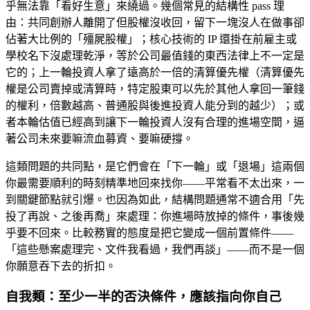
乎無法靠「看好生意」來繞過。幾個常見的結構性 pass 理
由：共同創辦人離開了但股權沒收回，留下一塊沒人在做事卻
佔著大比例的「殭屍股權」；核心技術的 IP 還掛在前雇主或
學校名下沒處理乾淨，等於公司最值錢的東西法律上不一定是
它的；上一輪投資人拿了遠高於一倍的清算優先權（清算優先
權是公司賣掉或清算時，特定股東可以先於其他人拿回一筆錢
的權利，倍數越高、普通股與後進投資人能分到的越少）；或
者本輪估值已經高到讓下一輪投資人沒有合理的進場空間，逼
著公司未來要嘛流血募資、要嘛硬撐。
這類問題的共同點，是它們會在「下一輪」或「退場」這兩個
你最需要順利的時刻精準地回來找你——平常看不太出來，一
到關鍵節點就引爆。也因為如此，結構問題通常不適合用「先
投了再說、之後再喬」來處理：你進場時放掉的條件，事後幾
乎要不回來。比較務實的態度是把它變成一個前置條件——
「這些懸案處理完、文件我看過，我們再談」——而不是一個
你願意吞下去的折扣。
自我類：至少一半的否決條件，應該指向你自己