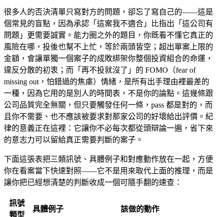
很多人的否決清單只寫對方的問題，卻忘了寫自己的——這是
個常見的盲點，因為承認「這案我不適合」比指出「這公司有
問題」更需要誠實。能力圈之外的題目，你既看不懂它真正的
風險在哪，投後也幫不上忙，等於兩頭皆空；超出單案上限的
金額，會讓單獨一個案子的成敗綁架你整個投資組合的命運，
違反分散的初衷；而「再不投就沒了」的 FOMO（fear of
missing out，怕錯過的焦慮）情緒，是所有出手理由裡最差的
一種，因為它用的是別人的時間表，不是你的論點。這幾條跟
公司品質完全無關，但只要觸發任何一條，pass 都是對的，而
且你不需要、也不應該被要求對那家公司的好壞給出評價。紀
律的意義正在這裡：它讓你不必每次都從頭辯論一遍，省下來
的意志力可以留給真正需要判斷的案子。
下面這張表把三類訊號、具體例子和對應動作放在一起，方便
你在看案當下快速對照——它不是用來取代上面的推理，而是
讓你把已經想清楚的判斷收成一個可隨手翻的速查：
訊號
具體例子
該做的動作
類型