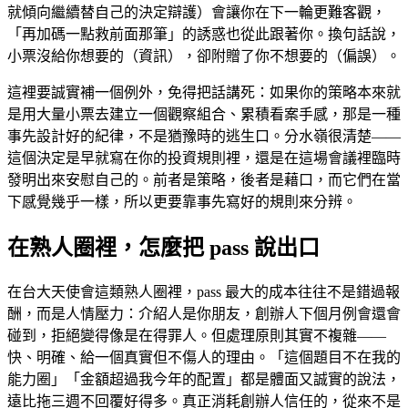
就傾向繼續替自己的決定辯護）會讓你在下一輪更難客觀，
「再加碼一點救前面那筆」的誘惑也從此跟著你。換句話說，
小票沒給你想要的（資訊），卻附贈了你不想要的（偏誤）。
這裡要誠實補一個例外，免得把話講死：如果你的策略本來就
是用大量小票去建立一個觀察組合、累積看案手感，那是一種
事先設計好的紀律，不是猶豫時的逃生口。分水嶺很清楚——
這個決定是早就寫在你的投資規則裡，還是在這場會議裡臨時
發明出來安慰自己的。前者是策略，後者是藉口，而它們在當
下感覺幾乎一樣，所以更要靠事先寫好的規則來分辨。
在熟人圈裡，怎麼把 pass 說出口
在台大天使會這類熟人圈裡，pass 最大的成本往往不是錯過報
酬，而是人情壓力：介紹人是你朋友，創辦人下個月例會還會
碰到，拒絕變得像是在得罪人。但處理原則其實不複雜——
快、明確、給一個真實但不傷人的理由。「這個題目不在我的
能力圈」「金額超過我今年的配置」都是體面又誠實的說法，
遠比拖三週不回覆好得多。真正消耗創辦人信任的，從來不是