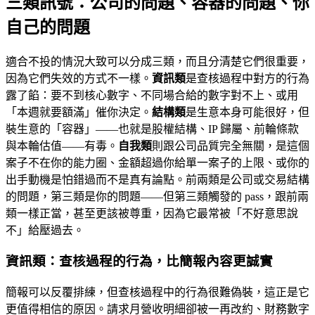
三類訊號：公司的問題、容器的問題、你
自己的問題
適合不投的情況大致可以分成三類，而且分清楚它們很重要，
因為它們失效的方式不一樣。
資訊類
是查核過程中對方的行為
露了餡：要不到核心數字、不同場合給的數字對不上、或用
「本週就要額滿」催你決定。
結構類
是生意本身可能很好，但
裝生意的「容器」——也就是股權結構、IP 歸屬、前輪條款
與本輪估值——有毒。
自我類
則跟公司品質完全無關，是這個
案子不在你的能力圈、金額超過你給單一案子的上限、或你的
出手動機是怕錯過而不是真有論點。前兩類是公司或交易結構
的問題，第三類是你的問題——但第三類觸發的 pass，跟前兩
類一樣正當，甚至更該被尊重，因為它最常被「不好意思說
不」給壓過去。
資訊類：查核過程的行為，比簡報內容更誠實
簡報可以反覆排練，但查核過程中的行為很難偽裝，這正是它
更值得相信的原因。請求月營收明細卻被一再改約、財務數字