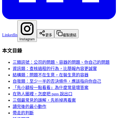
LinkedIn
更多
複製連結
Instagram
本文目錄
三類訊號：公司的問題、容器的問題、你自己的問題
資訊類：查核過程的行為，比簡報內容更誠實
結構類：問題不在生意，在裝生意的容器
自我類：至少一半的否決條件，應該指向你自己
「先小額投一點看看」為什麼常是壞答案
在熟人圈裡，怎麼把 pass 說出口
三個最常見的誤解，先拆掉再看案
讀完後的最小動作
帶走的判斷