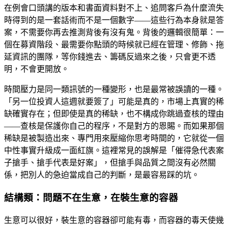
在例會口頭講的版本和書面資料對不上、追問客戶為什麼流失
時得到的是一套話術而不是一個數字——這些行為本身就是答
案，不需要你再去推測背後有沒有鬼。背後的邏輯很簡單：一
個在募資階段、最需要你點頭的時候就已經在管理、修飾、拖
延資訊的團隊，等你錢進去、籌碼反過來之後，只會更不透
明，不會更開放。
時間壓力是同一類訊號的一種變形，也是最常被誤讀的一種。
「另一位投資人這週就要簽了」可能是真的，市場上真實的稀
缺確實存在；但即使是真的稀缺，也不構成你跳過查核的理由
——查核是保護你自己的程序，不是對方的恩賜。而如果那個
稀缺是被製造出來、專門用來壓縮你思考時間的，它就從一個
中性事實升級成一面紅旗。這裡常見的誤解是「催得急代表案
子搶手、搶手代表是好案」，但搶手與品質之間沒有必然關
係，把別人的急迫當成自己的判斷，是最容易踩的坑。
結構類：問題不在生意，在裝生意的容器
生意可以很好，裝生意的容器卻可能有毒，而容器的毒天使幾