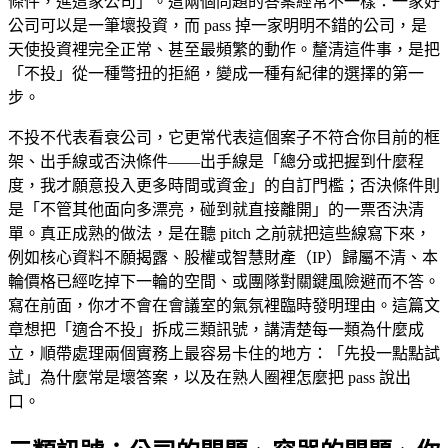
條件，進這家公司」。這兩個問題的答案經常不一樣：一家好
公司可以是一筆壞投資，而 pass 掉一家明明不錯的公司，是
天使投資裡完全正常、甚至最頻繁的動作。釐清這件事，是把
「不投」從一種彆扭的拒絕，變成一種有紀律的選擇的第一
步。
不投不代表看衰公司，它更常代表這個案子不符合你目前的框
架、出手線或否決條件——出手線是「總分或把握到什麼程
度，我才願意投入更多時間或資金」的自訂門檻；否決條件則
是「不管其他面向多漂亮，碰到就直接離開」的一票否決清
單。真正成熟的做法，是在聽 pitch 之前就把這些線寫下來，
例如核心資料不願揭露、股權或智慧財產（IP）歸屬不清、本
輪價格已經吃掉下一輪的空間、或團隊對關鍵風險避而不答。
寫在前面，你才不會在會議室的氣氛裡臨時發明理由。這篇文
章想把「適合不投」拆成三類訊號，講清楚每一類為什麼成
立，順帶處理兩個實務上最容易卡住的地方：「先投一點點試
試」為什麼常是壞答案，以及在熟人圈裡怎麼把 pass 說出
口。