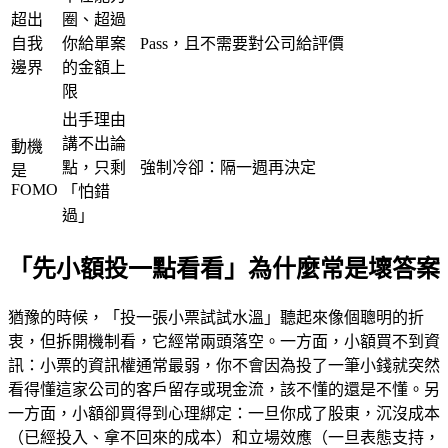
超出
圈、超過
自我
你給單案
Pass，且不需要對公司給評價
邊界
的金額上
限
出手理由
講不出論
動機
點，只剩
強制冷卻：隔一週再決定
是
FOMO
「怕錯
過」
「先小額投一點看看」為什麼常是壞答案
猶豫的時候，「投一張小票試試水溫」聽起來像個聰明的折
衷，但拆開機制看，它經常兩頭落空。一方面，小額買不到資
訊：小票的資訊權通常最弱，你不會因為投了一筆小錢就突然
看得懂這家公司的客戶留存或現金流，該不懂的還是不懂。另
一方面，小額卻買得到心理綁定：一旦你成了股東，沉沒成本
（已經投入、拿不回來的成本）和立場效應（一旦表態支持，