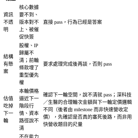
核心數據
資訊
要不到、
不透
版本對不
直接 pass，行為已經是答案
明
上、被催
促快簽
股權、IP
歸屬不
結構
清；前輪
有懸
要求處理完成後再談，否則 pass
條款埋了
案
重型優先
權
本輪價格
確認下一輪空間，說不清就 pass；深科技
估值
逼近下一
／生醫的合理輪次金額與下一輪定價邏輯
吃掉
階段行
不同（後者由 milestone 而非快速營收定
下一
情、資本
價），先確認是否真的塞死後路，而非用
輪
路徑說不
快營收題目的尺量
清
不在能力