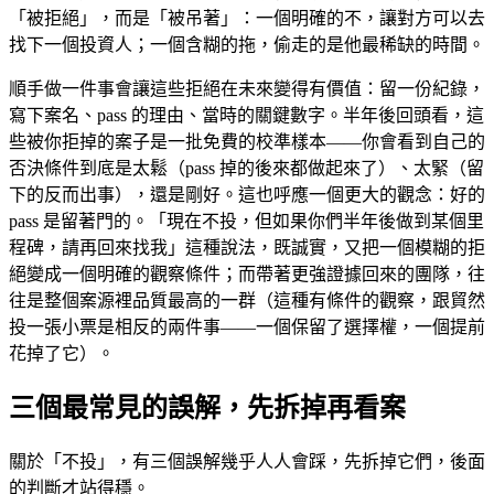
「被拒絕」，而是「被吊著」：一個明確的不，讓對方可以去
找下一個投資人；一個含糊的拖，偷走的是他最稀缺的時間。
順手做一件事會讓這些拒絕在未來變得有價值：留一份紀錄，
寫下案名、pass 的理由、當時的關鍵數字。半年後回頭看，這
些被你拒掉的案子是一批免費的校準樣本——你會看到自己的
否決條件到底是太鬆（pass 掉的後來都做起來了）、太緊（留
下的反而出事），還是剛好。這也呼應一個更大的觀念：好的
pass 是留著門的。「現在不投，但如果你們半年後做到某個里
程碑，請再回來找我」這種說法，既誠實，又把一個模糊的拒
絕變成一個明確的觀察條件；而帶著更強證據回來的團隊，往
往是整個案源裡品質最高的一群（這種有條件的觀察，跟貿然
投一張小票是相反的兩件事——一個保留了選擇權，一個提前
花掉了它）。
三個最常見的誤解，先拆掉再看案
關於「不投」，有三個誤解幾乎人人會踩，先拆掉它們，後面
的判斷才站得穩。