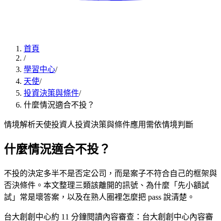
首頁
/
學習中心
/
天使
/
投資決策與條件
/
什麼情況適合不投？
情境解析
天使投資人
投資決策與條件
應用
需依情境判斷
什麼情況適合不投？
不投的決定多半不是否定公司，而是案子不符合自己的框架與
否決條件。本文整理三類該離開的訊號、為什麼「先小額試
試」常是壞答案，以及在熟人圈裡怎麼把 pass 說清楚。
台大創創中心
約
11
分鐘閱讀
內容審查：
台大創創中心內容審