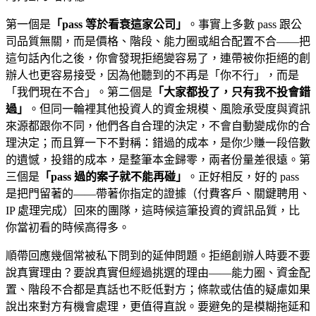
第一個是
「pass 等於看衰這家公司」
。事實上多數 pass 跟公
司品質無關，而是價格、階段、能力圈或組合配置不合——把
這句話內化之後，你會發現拒絕變容易了，連帶被你拒絕的創
辦人也更容易接受，因為他聽到的不再是「你不行」，而是
「我們現在不合」。第二個是
「大家都投了，只有我不投會錯
過」
。但同一輪裡其他投資人的資金規模、風險承受度與資訊
來源都跟你不同，他們各自合理的決定，不會自動變成你的合
理決定；而且算一下不對稱：錯過的成本，是你少賺一段倍數
的遺憾，投錯的成本，是整筆本金歸零，兩者份量差很遠。第
三個是
「pass 過的案子就不能再碰」
。正好相反，好的 pass
是把門留著的——帶著你指定的證據（付費客戶、關鍵聘用、
IP 處理完成）回來的團隊，這時候這筆投資的資訊品質，比
你當初看的時候高得多。
順帶回應幾個常被私下問到的延伸問題。拒絕創辦人時要不要
說真實理由？要說真實但經過挑選的理由——能力圈、資金配
置、階段不合都是真話也不貶低對方；條款或估值的疑慮如果
說出來對方有機會處理，更值得直說。要避免的是模糊拖延和