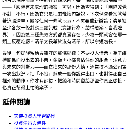
的否決條件清單。控制在五條以內，每一條都要能當場驗證
——「股權有未處理的懸案」可以，因為查得到；「團隊感覺
不對」不行，因為它只是把猶豫換句話說。下次例會看案就帶
著這張清單，觸發任何一條就 pass，不需要重新辯論；清單裡
至少各放一條對應三類訊號（資訊行為、結構懸案、自我邊
界），因為這三種失效方式都真實存在，少寫一類就會在那一
類上反覆吃虧。清單太長等於沒有清單，所以寧短勿長。
最後一句提醒留給最難守的那條紀律：不要投人情票。為了維
持關係而投出去的小票，金額再小都會佔住你的組合、注意力
與未來的判斷力——而它換來的那份人情，通常撐不過公司第
一次出狀況。把「不投」練成一個你說得出口、也對得起自己
框架的動作，你才有餘裕，把錢和時間留給那些你真正想投、
也真正幫得上忙的案子。
延伸閱讀
天使投資人學習路徑
投資決策與條件