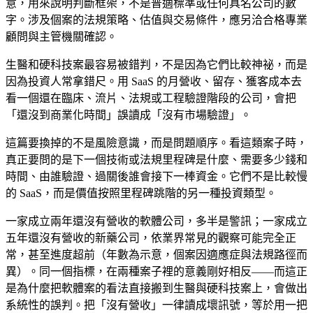
意，用來說明判斷框架，不是普適標準或任何具名公司的數
字。涉及個案的法規策略、估值與交易條件，應另洽合格專業
顧問與主管機關確認。
生醫和硬科技案最容易被錯判，不是因為它們比較神祕，而是
因為投資人常拿錯尺。用 SaaS 的月營收、留存、獲客成本去
看一個還在臨床、流片、法規或工程驗證階段的公司，會把
「還沒到商業化時間」誤讀成「沒有市場驗證」。
這篇要換掉的不是風險意識，而是問題順序。看這類案子時，
真正要問的是下一個技術或法規里程碑是什麼、需要多少錢和
時間、由誰驗證、過關後誰會接下一棒資金。它們不是比較慢
的 SaaS，而是價值按照里程碑跳階的另一種投資類型。
一家成立兩年還沒有營收的軟體公司，多半是警訊；一家成立
五年還沒有營收的新藥公司，依業界常見的觀察可能完全正
常，甚至進度超前（年數為示意，個案因適應症與法規路徑而
異）。同一個指標，在兩種案子裡的意義剛好相反——而這正
是為什麼把軟體案的看法直接搬到生醫與硬科技案上，會做出
系統性的誤判。把「沒有營收」一律讀成壞訊號，等於用一把