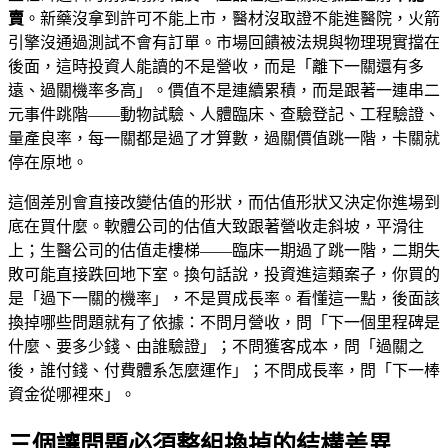
賣
。新藥沒拿到許可不能上市，醫材沒取證不能進醫院，火箭
引擎沒通過測試不會有訂單。市場回饋被法規與物理現實擋在
後面，這時投資人能讀的不是營收，而是「離下一關還有多
遠、過關機率多高」。價值不是連續累積，而是跟著一連串二
元事件跳階——動物試驗、人體臨床、查驗登記、工程驗證、
量產良率，每一關都是過了才算數，過關價值跳一階，卡關就
停在原地。
這個差別會直接改變估值的形狀，而估值形狀又決定你進場到
底在買什麼。軟體公司的估值大致跟著營收走斜坡，平滑往
上；生醫公司的估值走樓梯——臨床一期過了跳一階，二期失
敗可能直接跌回地下室。換句話說，投資進這類案子，你買的
是「過下一關的機率」，不是買成長率。看懂這一點，後面該
換掉哪些問題就有了依據：不問月營收，問「下一個里程碑是
什麼、要多少錢、由誰驗證」；不問獲客成本，問「過關之
後，誰付錢、付費體系怎麼運作」；不問成長率，問「下一棒
資金從哪裡來」。
三個讓問題必須整組換掉的結構差異