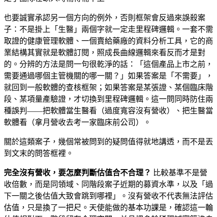
也要誠實承認另一個方向的例外，否則框架會反過來誤殺案
子：不是掛上「生醫」兩個字就一定走里程碑邏輯。一套不需
取證的健康管理軟體、一個賣給藥廠的資料分析工具，它的商
業結構其實就是軟體訂閱，照成長曲線邏輯來看反而才是對
的。分辨的方法是問一句很乾淨的話：「這個產品上市之前，
需要通過哪個主管機關的哪一關？」如果答案是「不需要」，
就回到一般軟體的查核框架；如果答案是某張證、某個臨床階
段、某項量產驗證，才切換到里程碑邏輯。這一問同時防住兩
種誤判——把軟體當生醫看（過度寬容沒有營收）、把生醫當
軟體看（拿月營收去考一家臨床前公司）。
關於這類案子，幾個常被問到的疑問值得就地講透，而不是丟
到文末的問答框裡。
完全沒有營收，要怎麼判斷估值合不合理？
比較基準不是營
收倍數，而是同領域、同階段案子近期的募資水準，以及「過
下一關之後估值大致會跳到哪裡」。沒有營收不代表無法評估
估值，只是換了一把尺。天使能做的基本功課是，確認這一輪