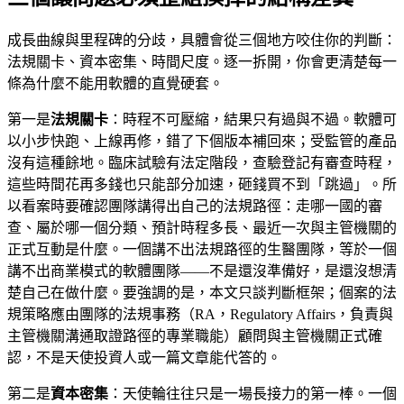
成長曲線與里程碑的分歧，具體會從三個地方咬住你的判斷：
法規關卡、資本密集、時間尺度。逐一拆開，你會更清楚每一
條為什麼不能用軟體的直覺硬套。
第一是
法規關卡
：時程不可壓縮，結果只有過與不過。軟體可
以小步快跑、上線再修，錯了下個版本補回來；受監管的產品
沒有這種餘地。臨床試驗有法定階段，查驗登記有審查時程，
這些時間花再多錢也只能部分加速，砸錢買不到「跳過」。所
以看案時要確認團隊講得出自己的法規路徑：走哪一國的審
查、屬於哪一個分類、預計時程多長、最近一次與主管機關的
正式互動是什麼。一個講不出法規路徑的生醫團隊，等於一個
講不出商業模式的軟體團隊——不是還沒準備好，是還沒想清
楚自己在做什麼。要強調的是，本文只談判斷框架；個案的法
規策略應由團隊的法規事務（RA，Regulatory Affairs，負責與
主管機關溝通取證路徑的專業職能）顧問與主管機關正式確
認，不是天使投資人或一篇文章能代答的。
第二是
資本密集
：天使輪往往只是一場長接力的第一棒。一個