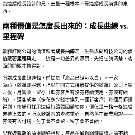
為連續成長設計的尺，去量一種根本不靠連續成長前進的東
西。
兩種價值是怎麼長出來的：成長曲線 vs.
里程碑
軟體訂閱公司的價值跟著
成長曲線
走，生醫與硬科技公司的價
值跟著
里程碑
走——這是一切差異的源頭，先把它講清楚，後
面的問題才換得對。
所謂成長曲線邏輯，前提是「產品已經可以賣」。一家
SaaS（軟體即服務，指以訂閱方式持續提供的軟體）公司上線
之後，月營收、留存（既有客戶有沒有持續使用、有沒有續
約）、獲客成本（多花多少錢才換到一個新客戶）每個月都讀
得到，市場用採用速度持續餵回饋給你，價值是一格一格連續
累積上去的。所以軟體案的查核重心，自然落在商業驗證——
有沒有人付錢、付了會不會留、留了會不會續。
里程碑邏輯的前提剛好相反：產品在通過關鍵驗證之前
不能