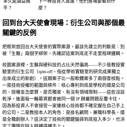
多久能損益兩
下一棒投資人是誰、他們進場要看到什
平？
麼？
回到台大天使會現場：衍生公司與那個最
關鍵的反例
把框架放回台大天使會的實際案源，最該先建立的判斷是：別
被「生醫」兩個字綁架，先確認這案到底走不走里程碑邏輯。
校園案源裡，生醫與硬科技的占比天然偏高——不少是教授實
驗室的衍生公司（spin-off，指從學術實驗室的研究成果獨立
出來成立的新創）。這類案子比一般軟體案多了兩個查核點。
一是技術授權的範圍與條件：核心專利到底是學校的還是公司
的、授權金怎麼算、是否獨家、有沒有領域限制——這些沒談
乾淨，後面每一輪募資都會被同一個 IP 歸屬問題反覆卡住，
因為新投資人不會接受一家連核心技術都不確定握在自己手上
的公司。二是教授本人的角色：是掛名顧問、兼職科學長，還
是全職創辦人？這決定了技術的關鍵腦袋到底投入多少，也決
定了團隊在缺人時補得補不上。