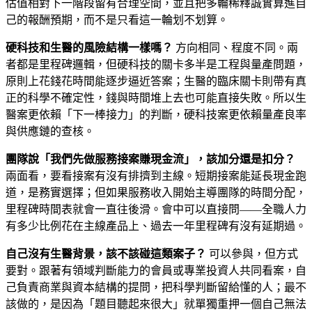
估值相對下一階段留有合理空間，並且把多輪稀釋誠實算進自
己的報酬預期，而不是只看這一輪划不划算。
硬科技和生醫的風險結構一樣嗎？
方向相同、程度不同。兩
者都是里程碑邏輯，但硬科技的關卡多半是工程與量產問題，
原則上花錢花時間能逐步逼近答案；生醫的臨床關卡則帶有真
正的科學不確定性，錢與時間堆上去也可能直接失敗。所以生
醫案更依賴「下一棒接力」的判斷，硬科技案更依賴量產良率
與供應鏈的查核。
團隊說「我們先做服務接案賺現金流」，該加分還是扣分？
兩面看，要看接案有沒有排擠到主線。短期接案能延長現金跑
道，是務實選擇；但如果服務收入開始主導團隊的時間分配，
里程碑時間表就會一直往後滑。會中可以直接問——全職人力
有多少比例花在主線產品上、過去一年里程碑有沒有延期過。
自己沒有生醫背景，該不該碰這類案子？
可以參與，但方式
要對。跟著有領域判斷能力的會員或專業投資人共同看案，自
己負責商業與資本結構的提問，把科學判斷留給懂的人；最不
該做的，是因為「題目聽起來很大」就單獨重押一個自己無法