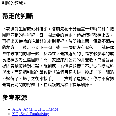
判斷的領域。
帶走的判斷
下次遇到生醫或硬科技案，會前先花十分鐘畫一條時間軸：把
團隊宣稱的里程碑、每一關需要的資金、預計時程都標上去，
再標出天使輪的這筆錢能走到哪裡。時間軸上
第一個對不起來
的地方
——錢走不到下一關、或下一棒還沒有著落——就是你
會中最該問的那一題。反過來，最該避免的事是拿軟體案的成
長指標去考生醫團隊：問一家臨床前公司的月營收，只會暴露
提問者還沒換對框架。說到底，看懂這類案子不是要你變成科
學家，而是把判斷的單位從「這個月長多快」換成「下一關過
不過得了、過了之後誰接手」——換對了這把尺，你才不會把
最需要時間的好題目，在錯誤的指標下提早刷掉。
參考來源
ACA, Angel Due Diligence
YC, Seed Fundraising