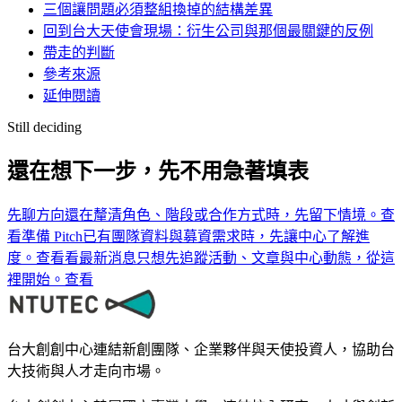
三個讓問題必須整組換掉的結構差異
回到台大天使會現場：衍生公司與那個最關鍵的反例
帶走的判斷
參考來源
延伸閱讀
Still deciding
還在想下一步，先不用急著填表
先聊方向
還在釐清角色、階段或合作方式時，先留下情境。
查
看
準備 Pitch
已有團隊資料與募資需求時，先讓中心了解進
度。
查看
看最新消息
只想先追蹤活動、文章與中心動態，從這
裡開始。
查看
台大創創中心連結新創團隊、企業夥伴與天使投資人，協助台
大技術與人才走向市場。