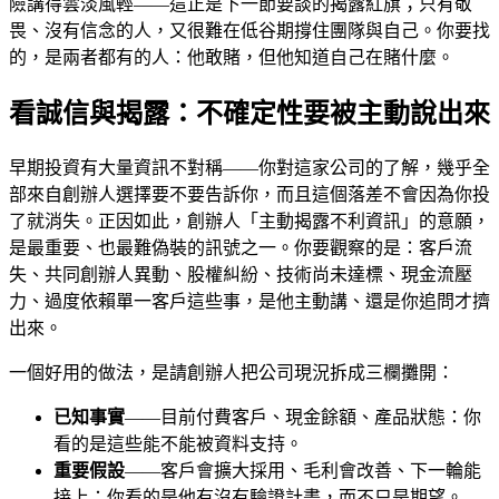
險講得雲淡風輕——這正是下一節要談的揭露紅旗；只有敬
畏、沒有信念的人，又很難在低谷期撐住團隊與自己。你要找
的，是兩者都有的人：他敢賭，但他知道自己在賭什麼。
看誠信與揭露：不確定性要被主動說出來
早期投資有大量資訊不對稱——你對這家公司的了解，幾乎全
部來自創辦人選擇要不要告訴你，而且這個落差不會因為你投
了就消失。正因如此，創辦人「主動揭露不利資訊」的意願，
是最重要、也最難偽裝的訊號之一。你要觀察的是：客戶流
失、共同創辦人異動、股權糾紛、技術尚未達標、現金流壓
力、過度依賴單一客戶這些事，是他主動講、還是你追問才擠
出來。
一個好用的做法，是請創辦人把公司現況拆成三欄攤開：
已知事實
——目前付費客戶、現金餘額、產品狀態：你
看的是這些能不能被資料支持。
重要假設
——客戶會擴大採用、毛利會改善、下一輪能
接上：你看的是他有沒有驗證計畫，而不只是期望。