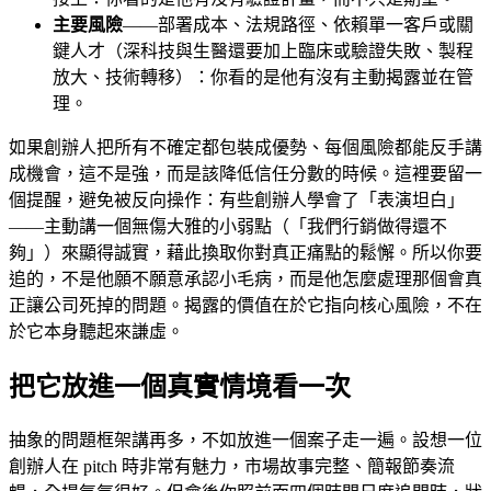
主要風險
——部署成本、法規路徑、依賴單一客戶或關
鍵人才（深科技與生醫還要加上臨床或驗證失敗、製程
放大、技術轉移）：你看的是他有沒有主動揭露並在管
理。
如果創辦人把所有不確定都包裝成優勢、每個風險都能反手講
成機會，這不是強，而是該降低信任分數的時候。這裡要留一
個提醒，避免被反向操作：有些創辦人學會了「表演坦白」
——主動講一個無傷大雅的小弱點（「我們行銷做得還不
夠」）來顯得誠實，藉此換取你對真正痛點的鬆懈。所以你要
追的，不是他願不願意承認小毛病，而是他怎麼處理那個會真
正讓公司死掉的問題。揭露的價值在於它指向核心風險，不在
於它本身聽起來謙虛。
把它放進一個真實情境看一次
抽象的問題框架講再多，不如放進一個案子走一遍。設想一位
創辦人在 pitch 時非常有魅力，市場故事完整、簡報節奏流