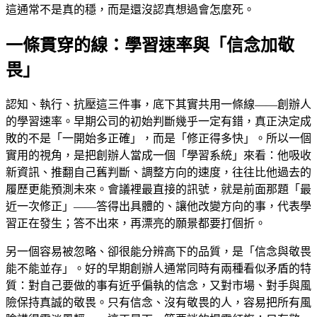
這通常不是真的穩，而是還沒認真想過會怎麼死。
一條貫穿的線：學習速率與「信念加敬
畏」
認知、執行、抗壓這三件事，底下其實共用一條線——創辦人
的學習速率。早期公司的初始判斷幾乎一定有錯，真正決定成
敗的不是「一開始多正確」，而是「修正得多快」。所以一個
實用的視角，是把創辦人當成一個「學習系統」來看：他吸收
新資訊、推翻自己舊判斷、調整方向的速度，往往比他過去的
履歷更能預測未來。會議裡最直接的訊號，就是前面那題「最
近一次修正」——答得出具體的、讓他改變方向的事，代表學
習正在發生；答不出來，再漂亮的願景都要打個折。
另一個容易被忽略、卻很能分辨高下的品質，是「信念與敬畏
能不能並存」。好的早期創辦人通常同時有兩種看似矛盾的特
質：對自己要做的事有近乎偏執的信念，又對市場、對手與風
險保持真誠的敬畏。只有信念、沒有敬畏的人，容易把所有風