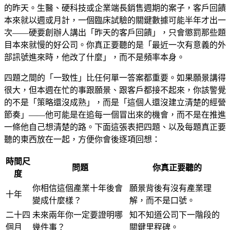
的昨天。生醫、硬科技或企業端長銷售週期的案子，客戶回饋
本來就以週或月計，一個臨床試驗的關鍵數據可能半年才出一
次——硬要創辦人講出「昨天的客戶回饋」，只會懲罰那些題
目本來就慢的好公司。你真正要聽的是「最近一次有意義的外
部訊號進來時，他改了什麼」，而不是頻率本身。
四題之間的「一致性」比任何單一答案都重要。如果願景講得
很大，但本週在忙的事跟願景、跟客戶都接不起來，你該警覺
的不是「策略還沒成熟」，而是「這個人還沒建立清楚的經營
節奏」——他可能是在追每一個冒出來的機會，而不是在推進
一條他自己想清楚的路。下面這張表把四題、以及每題真正要
聽的東西放在一起，方便你會後逐項回想：
時間尺
問題
你真正要聽的
度
你相信這個產業十年後會
願景背後有沒有產業理
十年
變成什麼樣？
解，而不是口號。
二十四
未來兩年你一定要證明哪
知不知道公司下一階段的
個月
幾件事？
關鍵里程碑。