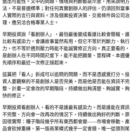
退出可能性。文中的問題、情境與判斷都是示意，用來說明方
法，不是普適標準；對任何真實創辦人的評估，仍須回到當事
人實際的言行與資料。涉及個案投資決策、交易條件與公司治
理，應另洽合格專業人士。
早期投資說「看創辦人」，最怕最後變成看誰比較會簡報、誰
比較有感染力。會講故事當然有用，但它不等於判斷力、執行
力，也不等於遇到壓力時能不能誠實修正方向。真正要看的，
是創辦人在不同時間尺度下，能不能把願景、里程碑、本週優
先順序和最近一次修正接起來。
這篇把「看人」拆成可以追問的問題，而不是憑感覺打分。投
資人要觀察的不是創辦人是否完美，而是他是否能在資訊不完
整、計畫一定會改的早期階段，持續做出夠清楚、夠誠實、夠
快的修正。
早期投資看創辦人，看的不是誰最有感染力，而是誰能在資訊
不完整、方向會一改再改的情況下，持續做出夠好的判斷。原
因很實際：種子階段幾乎所有東西都會變——市場會移動、產
品會砍掉重練、第一版商業模式幾乎一定會錯，唯一從頭到尾