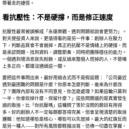
帶著走的捷徑。
看抗壓性：不是硬撐，而是修正速度
抗壓性最常被誤解成「永遠樂觀、遇到問題就說會更努力」。
對天使投資人來說，更值得看的是另一件事：創辦人在壓力
下，判斷品質會不會崩掉。真正的抗壓不是情緒上的硬撐，而
是承認問題、找到資料、調整節奏、同時把團隊穩住的能力。
一個遇到壞消息就先粉飾、或反過來整個人慌掉的人，不管嘴
上多正向，都還沒通過這一關。
要把這件事問出來，最好用過去式而不是假設題：「公司最近
遇到最困難的問題是什麼？你原本怎麼判斷、後來為什麼改
了？團隊內部有沒有不同意見、你怎麼處理？如果這輪只募到
一半，你會砍掉什麼、保留什麼？」這些問題逼的是真實發生
過的取捨，比「你抗壓嗎」這種問了等於沒問的題目有用得
多。好的創辦人不一定每題都答得完美，但會呈現清楚的取捨
邏輯：他知道哪些是核心、哪些可以先放掉。最大的紅旗反而
是另一種人——對所有風險都輕描淡寫、彷彿一切盡在掌握，