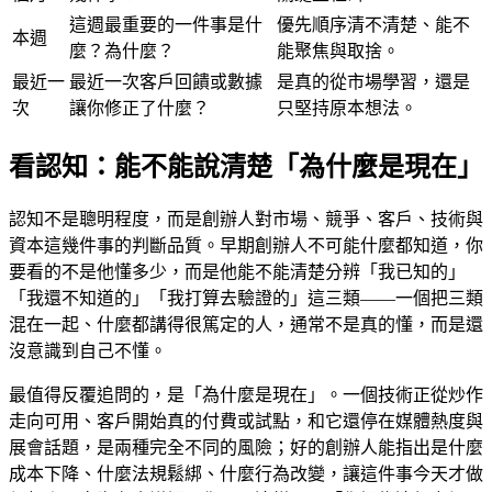
這週最重要的一件事是什
優先順序清不清楚、能不
本週
麼？為什麼？
能聚焦與取捨。
最近一
最近一次客戶回饋或數據
是真的從市場學習，還是
次
讓你修正了什麼？
只堅持原本想法。
看認知：能不能說清楚「為什麼是現在」
認知不是聰明程度，而是創辦人對市場、競爭、客戶、技術與
資本這幾件事的判斷品質。早期創辦人不可能什麼都知道，你
要看的不是他懂多少，而是他能不能清楚分辨「我已知的」
「我還不知道的」「我打算去驗證的」這三類——一個把三類
混在一起、什麼都講得很篤定的人，通常不是真的懂，而是還
沒意識到自己不懂。
最值得反覆追問的，是「為什麼是現在」。一個技術正從炒作
走向可用、客戶開始真的付費或試點，和它還停在媒體熱度與
展會話題，是兩種完全不同的風險；好的創辦人能指出是什麼
成本下降、什麼法規鬆綁、什麼行為改變，讓這件事今天才做