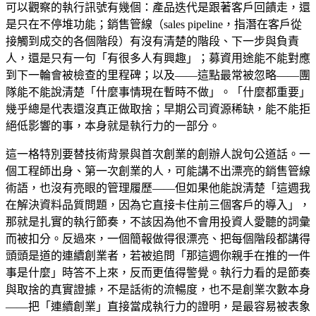
可以觀察的執行訊號有幾個：產品迭代是跟著客戶回饋走，還
是只在不停堆功能；銷售管線（sales pipeline，指潛在客戶從
接觸到成交的各個階段）有沒有清楚的階段、下一步與負責
人，還是只有一句「有很多人有興趣」；募資用途能不能對應
到下一輪會被檢查的里程碑；以及——這點最常被忽略——團
隊能不能說清楚「什麼事情現在暫時不做」。「什麼都重要」
幾乎總是代表還沒真正做取捨；早期公司資源稀缺，能不能拒
絕低影響的事，本身就是執行力的一部分。
這一格特別要替技術背景與首次創業的創辦人說句公道話。一
個工程師出身、第一次創業的人，可能講不出漂亮的銷售管線
術語，也沒有亮眼的管理履歷——但如果他能說清楚「這週我
在解決資料品質問題，因為它直接卡住前三個客戶的導入」，
那就是扎實的執行節奏，不該因為他不會用投資人愛聽的詞彙
而被扣分。反過來，一個簡報做得很漂亮、把每個階段都講得
頭頭是道的連續創業者，若被追問「那這週你親手在推的一件
事是什麼」時答不上來，反而更值得警覺。執行力看的是節奏
與取捨的真實證據，不是話術的流暢度，也不是創業次數本身
——把「連續創業」直接當成執行力的證明，是最容易被表象