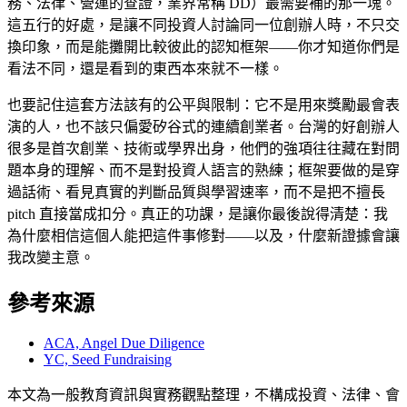
務、法律、營運的查證，業界常稱 DD）最需要補的那一塊。
這五行的好處，是讓不同投資人討論同一位創辦人時，不只交
換印象，而是能攤開比較彼此的認知框架——你才知道你們是
看法不同，還是看到的東西本來就不一樣。
也要記住這套方法該有的公平與限制：它不是用來獎勵最會表
演的人，也不該只偏愛矽谷式的連續創業者。台灣的好創辦人
很多是首次創業、技術或學界出身，他們的強項往往藏在對問
題本身的理解、而不是對投資人語言的熟練；框架要做的是穿
過話術、看見真實的判斷品質與學習速率，而不是把不擅長
pitch 直接當成扣分。真正的功課，是讓你最後說得清楚：我
為什麼相信這個人能把這件事修對——以及，什麼新證據會讓
我改變主意。
參考來源
ACA, Angel Due Diligence
YC, Seed Fundraising
本文為一般教育資訊與實務觀點整理，不構成投資、法律、會