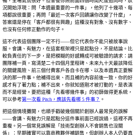
暢，全場氣氛很好。但會後你照前面四個時間尺度追問時，狀
況開始浮現：問「本週最重要的一件事」，他列了十幾項、每
項都說很重要；再問「最近一次客戶回饋讓你改變了什麼」，
答案還是停在「客戶都很有興趣」這種沒有對象、沒有數字、
也沒有任何修正動作的句子。
這不代表這個團隊一定不行——但它代表你不能只被故事說
服。會講、有魅力，在這套框架裡只是起點分，不是結論。比
較負責任的下一步，是把模糊的好感轉成可被驗證的請求：請
團隊補一頁，寫清楚二十四個月里程碑、未來九十天最該降低
的關鍵風險、前三個付費客戶各自卡在哪、以及本週真正要解
決的那一件事。他補得出來、而且補的內容前後一致，你的好
感才有了著力點；補不出來，你就知道剛才被打動的，是表演
而不是經營。要把這種「先看哪幾件事」的初篩做得更系統，
可以參考
第一次看 Pitch，應該先看哪 5 件事？
。
把這個情境攤開，也順手戳破幾個關於創辦人最常見的誤解
——會講、有魅力只是起點分這件事前面已經說過，這裡不再
重複。另一個常見誤解是「技術型創辦人不會銷售也沒關
係」：早期確實可以靠商務夥伴補銷售，但創辦人本人仍要真