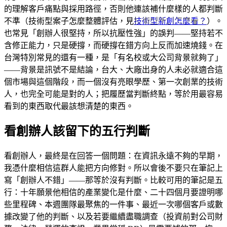
的理解客戶痛點與採用路徑，否則他連該補什麼樣的人都判斷
不準（技術型案子怎麼整體評估，見
技術型新創怎麼看？
）。
也常見「創辦人很堅持，所以抗壓性強」的誤判——堅持若不
含修正能力，只是硬撐，而硬撐在錯方向上反而加速燒錢。在
台灣特別常見的還有一種，是「有名校或大公司背景就夠了」
——背景是訊號不是結論，台大、大廠出身的人未必就適合這
個市場與這個階段，而一個沒有亮眼學歷、第一次創業的技術
人，也完全可能是對的人；把履歷當判斷終點，等於用最容易
看到的東西取代最該想清楚的東西。
看創辦人該留下的五行判斷
看創辦人，最終是在回答一個問題：在資訊永遠不夠的早期，
我憑什麼相信這群人能把方向修對。所以會後不要只在筆記上
寫「創辦人不錯」——那等於沒有判斷。比較可用的筆記是五
行：十年願景他相信的產業變化是什麼、二十四個月要證明哪
些里程碑、本週團隊最聚焦的一件事、最近一次哪個客戶或數
據改變了他的判斷、以及若要繼續盡職調查（投資前對公司財