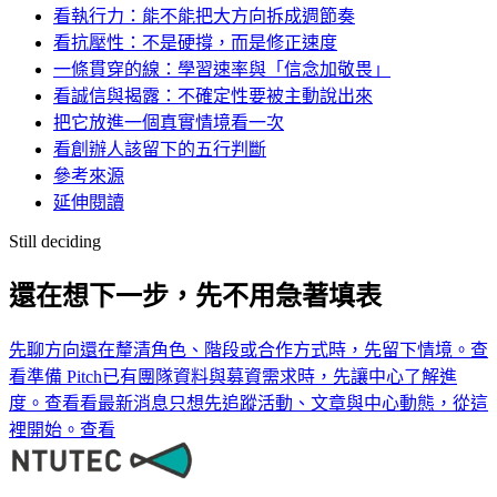
看執行力：能不能把大方向拆成週節奏
看抗壓性：不是硬撐，而是修正速度
一條貫穿的線：學習速率與「信念加敬畏」
看誠信與揭露：不確定性要被主動說出來
把它放進一個真實情境看一次
看創辦人該留下的五行判斷
參考來源
延伸閱讀
Still deciding
還在想下一步，先不用急著填表
先聊方向
還在釐清角色、階段或合作方式時，先留下情境。
查
看
準備 Pitch
已有團隊資料與募資需求時，先讓中心了解進
度。
查看
看最新消息
只想先追蹤活動、文章與中心動態，從這
裡開始。
查看