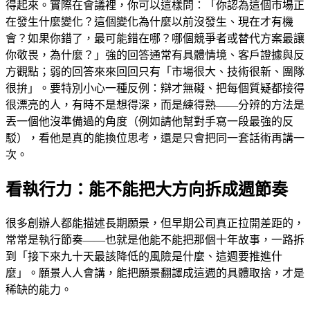
得起來。實際在會議裡，你可以這樣問：「你認為這個市場正
在發生什麼變化？這個變化為什麼以前沒發生、現在才有機
會？如果你錯了，最可能錯在哪？哪個競爭者或替代方案最讓
你敬畏，為什麼？」強的回答通常有具體情境、客戶證據與反
方觀點；弱的回答來來回回只有「市場很大、技術很新、團隊
很拚」。要特別小心一種反例：辯才無礙、把每個質疑都接得
很漂亮的人，有時不是想得深，而是練得熟——分辨的方法是
丟一個他沒準備過的角度（例如請他幫對手寫一段最強的反
駁），看他是真的能換位思考，還是只會把同一套話術再講一
次。
看執行力：能不能把大方向拆成週節奏
很多創辦人都能描述長期願景，但早期公司真正拉開差距的，
常常是執行節奏——也就是他能不能把那個十年故事，一路拆
到「接下來九十天最該降低的風險是什麼、這週要推進什
麼」。願景人人會講，能把願景翻譯成這週的具體取捨，才是
稀缺的能力。