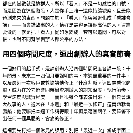
都在的變數就是這群人。所以「看人」不是一句感性的口號，
而是因為在這個階段，人是你手上唯一還能持續觀察、且最能
預測未來的東西。問題在於，「看人」很容易退化成「看誰會
講」——而會講故事的人，恰好是最容易讓你高估的人。這篇
要做的，就是把「看人」從印象變成一套可以追問、可以對
帳、也對不同背景創辦人都公平的方法。
用四個時間尺度，逼出創辦人的真實節奏
一個好用的起手式，是請創辦人沿四個時間尺度各講一段：十
年願景、未來二十四個月要證明的事、本週最重要的一件事、
以及最近一次客戶或數據讓他修正了什麼判斷。這四題看似簡
單，威力在於它們會同時檢查創辦人的認知深度、執行節奏、
學習速度與誠實程度——而且很難全部表演出來。一個只會說
大故事的人，通常在「本週」和「最近一次修正」這兩題就會
露餡：他要嘛把本週工作講得跟十年願景毫無關係，要嘛答不
出任何一個具體的、會痛的修正。
這裡要先打掉一個常見的誤用：別把「最近一次」當成字面上