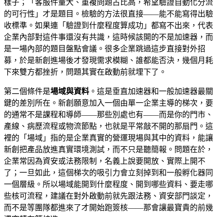
樣子；「客服件量大、重複問題占比高，希望驗證自動化分流
的可行性」才是題目。檢驗的方法很直接——能不能寫得出驗
收標準。如果連「驗證到什麼程度算成功」都寫不出來，代表
企業內部對這件事還沒有共識，這時候該開的不是加速器，而
是一場內部的題目盤點會議。很多企業跳過這步直接對外招
募，於是新創進場後才發現需求模糊、誰都能否決，幾個月耗
下來雙方都挫折，問題其實在啟動前就埋下了。
第二個條件是
場域與資料
。這是垂直加速器和一般加速器最關
鍵的差別所在。新創願意加入一個由單一企業主導的梯次，要
的通常不是課程和導師——那些別處也有——而是你的門市、
產線、病歷流程或物流節點，也就是平常敲不開的那扇門。這
裡的「場域」指的是企業真實的營運現場與其中的資料，能讓
新創把產品放進真實環境測試，而不只是聽簡報。問題在於，
企業常因為資安或法務限制，名義上說要開放、實際上開不
了；一旦如此，這個梯次的吸引力會立刻掉到和一般孵化器同
一個層級。所以場域能開到什麼程度、開到哪些資料、要走哪
些核可流程，建議在對外啟動前就先跟法務、資安部門談定，
而不是等團隊都進來了才開始跑簽核——那會讓最寶貴的前幾