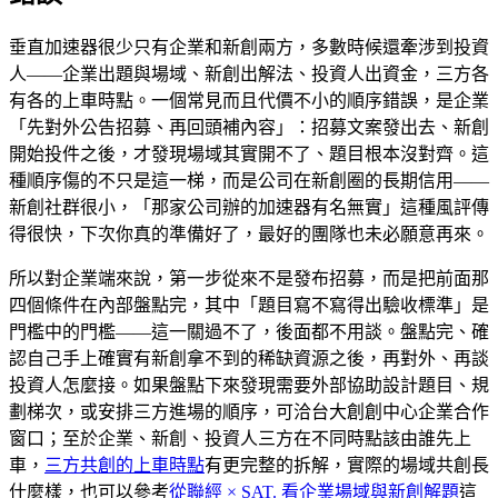
垂直加速器很少只有企業和新創兩方，多數時候還牽涉到投資
人——企業出題與場域、新創出解法、投資人出資金，三方各
有各的上車時點。一個常見而且代價不小的順序錯誤，是企業
「先對外公告招募、再回頭補內容」：招募文案發出去、新創
開始投件之後，才發現場域其實開不了、題目根本沒對齊。這
種順序傷的不只是這一梯，而是公司在新創圈的長期信用——
新創社群很小，「那家公司辦的加速器有名無實」這種風評傳
得很快，下次你真的準備好了，最好的團隊也未必願意再來。
所以對企業端來說，第一步從來不是發布招募，而是把前面那
四個條件在內部盤點完，其中「題目寫不寫得出驗收標準」是
門檻中的門檻——這一關過不了，後面都不用談。盤點完、確
認自己手上確實有新創拿不到的稀缺資源之後，再對外、再談
投資人怎麼接。如果盤點下來發現需要外部協助設計題目、規
劃梯次，或安排三方進場的順序，可洽台大創創中心企業合作
窗口；至於企業、新創、投資人三方在不同時點該由誰先上
車，
三方共創的上車時點
有更完整的拆解，實際的場域共創長
什麼樣，也可以參考
從聯經 × SAT. 看企業場域與新創解題
這