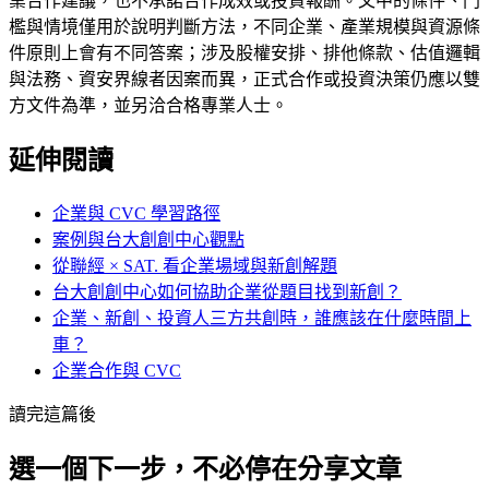
業合作建議，也不承諾合作成效或投資報酬。文中的條件、門
檻與情境僅用於說明判斷方法，不同企業、產業規模與資源條
件原則上會有不同答案；涉及股權安排、排他條款、估值邏輯
與法務、資安界線者因案而異，正式合作或投資決策仍應以雙
方文件為準，並另洽合格專業人士。
延伸閱讀
企業與 CVC 學習路徑
案例與台大創創中心觀點
從聯經 × SAT. 看企業場域與新創解題
台大創創中心如何協助企業從題目找到新創？
企業、新創、投資人三方共創時，誰應該在什麼時間上
車？
企業合作與 CVC
讀完這篇後
選一個下一步，不必停在分享文章