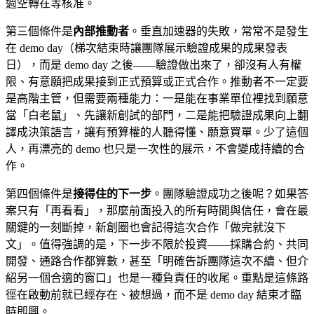
週空轉在等核准。
第三個條件是
內部推動者
。垂直加速器的失敗，常常不是發生
在 demo day（梯次結束時讓團隊展示驗證成果的成果發表
日），而是 demo day 之後——驗證做出來了，卻沒有人有權
限、有意願把成果接到正式預算或正式合作。推動者不一定要
是高階主管，但需要兩種能力：一是能在事業單位裡找到願意
當「白老鼠」、先讓新創試的部門，二是能把驗證成果向上翻
譯成決策語言，讓有預算權的人聽得懂、願意買單。少了這個
人，再漂亮的 demo 也只是一次性的展示，不會變成持續的合
作。
第四個條件是
接得住的下一步
。團隊驗證成功之後呢？如果答
案只有「再看看」，那麼前面投入的所有時間與信任，會在最
關鍵的一刻斷掉，新創圈也會記得這次合作「做完就沒下
文」。值得強調的是，下一步不限於投資——採購合約、共同
開發、通路合作都算數，甚至「明確告訴團隊這次不續、但介
紹另一個合適的窗口」也是一種負責任的收尾。重點是這條路
徑在啟動前就已經存在、被想過，而不是 demo day 結束才臨
時即興。