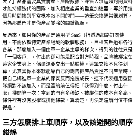
大？」產品需要真實病歷、產線數據、零售人流這類封閉資料
才能持續迭代的團隊，加入相應產業的垂直加速器，等於用幾
個月時間換到平常根本敲不開的門——這筆交換通常很划算，
因為那扇門才是你產品變強的關鍵瓶頸。
反過來，如果你的產品是通用型 SaaS（指透過網路訂閱使
用、不需依賴特定產業場域的軟體服務）、目標客戶遍布各行
各業，那麼加入一個由單一企業主導的梯次，得到的往往只是
「一個客戶」，付出的卻可能是配合對方時程、品牌被綁定在
這家企業身上、偶爾還要交出一點股權。這筆交換不見得划
算，尤其當你本來就能靠自己的銷售把產品賣進不同產業時，
把自己綁進單一企業的節奏反而拖慢成長。這不代表通用型團
隊絕對不該加入，而是簽約前值得把「我得到什麼、付出什
麼」攤開算一次：拿到的門有多稀缺、被綁住的成本有多高、
條件裡有沒有股權或排他條款。算清楚，再決定這扇門值不值
得進。
三方怎麼排上車順序，以及該避開的順序
錯誤