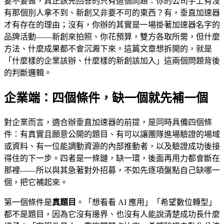
要不要做，真正該先回答的只有這個問題：你的公司手上有沒
有那個別人拿不到、新創又非要不可的東西？有，垂直加速器
才有存在的理由；沒有，你辦的其實是一場掛著加速器名字的
品牌活動——新創來拍照、你花預算，雙方各取所需，但什麼
方法、什麼成果都不會沉澱下來。這篇文章想拆開的，就是
「什麼樣的企業該辦、什麼樣的新創該加入」這兩個問題背後
的判斷邏輯。
企業端：四個條件，缺一個就先補一個
對企業而言，適合辦垂直加速器的前提，是同時具備四個條
件：有真實且願意公開的題目、有可以讓團隊進場驗證的場域
或資料、有一位能調動資源的內部推動者，以及驗證成功後接
得住的下一步。四者是一條鏈，缺一環，後面再用力都會斷在
那裡——所以與其急著對外招募，不如先逐項盤點自己缺哪一
個，把它補起來。
第一個條件是
真題目
。「想看看 AI 應用」「希望數位轉型」
都不是題目，因為它沒有邊界、也沒有人能說清楚成功長什麼