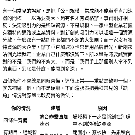
有一個常見的誤解，是把「公司規模」當成能不能辦垂直加速
器的門檻——以為要夠大、夠有名才有資格辦。事實剛好相
反：決定吸引力的是稀缺資源，不是規模。一家中型企業若握
有獨特的通路或產業資料，對新創的吸引力可以超過一個資源
分散、什麼都有一點卻什麼都開不深的大集團；而一家沒有獨
特資源的大企業，辦了垂直加速器也只是用品牌借光，新創來
沾個光環就走，企業自己什麼都沒留下。所以盤點時要誠實面
對的不是「我們夠不夠大」，而是「我們手上那個別人拿不到
的東西，到底是什麼、能開到多深」。
四個條件不會總是同時齊備，這很正常——重點是缺哪一個，
就先補哪一個，而不是硬辦。下面這張表把幾種常見的「缺
角」情況對應到比較務實的做法：
你的情況
建議
原因
適合辦垂直加
場域與下一步是新創在別處
四條件齊備
速器
拿不到的稀缺資源
有題目、場域暫
範圍小、簽核快，先累積內