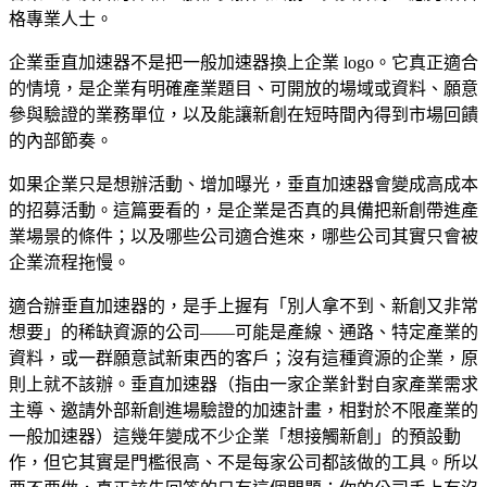
格專業人士。
企業垂直加速器不是把一般加速器換上企業 logo。它真正適合
的情境，是企業有明確產業題目、可開放的場域或資料、願意
參與驗證的業務單位，以及能讓新創在短時間內得到市場回饋
的內部節奏。
如果企業只是想辦活動、增加曝光，垂直加速器會變成高成本
的招募活動。這篇要看的，是企業是否真的具備把新創帶進產
業場景的條件；以及哪些公司適合進來，哪些公司其實只會被
企業流程拖慢。
適合辦垂直加速器的，是手上握有「別人拿不到、新創又非常
想要」的稀缺資源的公司——可能是產線、通路、特定產業的
資料，或一群願意試新東西的客戶；沒有這種資源的企業，原
則上就不該辦。垂直加速器（指由一家企業針對自家產業需求
主導、邀請外部新創進場驗證的加速計畫，相對於不限產業的
一般加速器）這幾年變成不少企業「想接觸新創」的預設動
作，但它其實是門檻很高、不是每家公司都該做的工具。所以