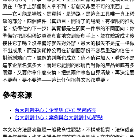
繫在「你手上那個別人拿不到、新創又非要不可的東西」上
——它可能是場域、是資料、是通路，是這套工具唯一真正稀
缺的部分。四個條件（真題目、開得了的場域、有權限的推動
者、接得住的下一步）其實都是在問同一件事的不同面向：你
準備好把那個稀缺資源真實地交到新創手上、並在驗證成功後
接住它了嗎？沒準備好就先對外辦，最大的損失不是這一梯做
不出成果，而是消耗掉公司在新創圈那份不容易重建的信任。
對新創端而言，鏡像的判斷也成立：值不值得加入，看的不是
這家企業名氣多大，而是它能開的那扇門對你的產品到底有多
關鍵、又要你拿什麼來換。把這兩件事各自算清楚，再決定要
不要辦、要不要進——這比任何招募文案都重要。
參考來源
台大創創中心：企業與 CVC 學習路徑
台大創創中心：案例與台大創創中心觀點
本文以方法層次整理一般教育性觀點，不構成投資、法律或商