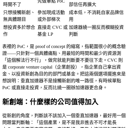
先做單點 PoC
時開不了
部信任再擴大
只想接觸新創、
參加現成活動
成本低，不消耗自家品牌信
無具體題目
或外部梯次
用
想投資多於想合
直接走 CVC 或
加速器繞一圈反而模糊投資
作
基金 LP
判斷
表裡的 PoC，是 proof of concept 的縮寫，指範圍很小的概念驗
證——只針對一個具體痛點、用最短的時間和最少的資源測
「這個解法行不行」，做完就能判斷要不要往下走。CVC 則
是 corporate venture capital（企業創投），指企業自己拿出資
金、以投資新創為目的的部門或基金。把這兩個選項擺進來是
想說明：垂直加速器不是接觸新創的唯一路徑，有時候單點
PoC 或直接走投資，反而比繞一圈辦加速器更合身。
新創端：什麼樣的公司值得加入
從新創的角度，判斷該不該加入一個垂直加速器，最好用一個
問題當判斷軸：「這個產業，是不是我非進去不可才能長