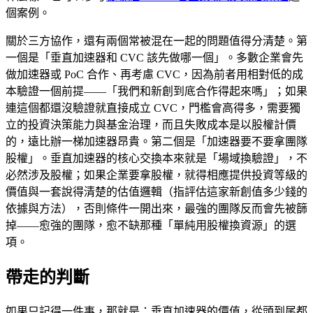
個案例。
關於三方協作，還有兩個常被混在一起的問題值得分清楚。第
一個是「垂直加速器和 CVC 該先做哪一個」。多數企業會先
做加速器或 PoC 合作、再考慮 CVC，因為前者用相對低的成
本驗證一個前提——「我們和新創到底合作得起來嗎」；如果
連這個都還沒驗證就直接成立 CVC，門檻會高得多，需要獨
立的投資決策能力與基金治理，而且失敗成本是以股權計價
的，遠比辦一梯加速器昂貴。第二個是「加速器要不要拿團隊
股權」。垂直加速器的核心交換本來就是「場域換驗證」，不
必然涉及股權；如果企業要拿股權，就得相應提供投資等級的
價值與一套說得清楚的估值邏輯（指評估這家新創值多少錢的
依據與方法），否則條件一開出來，最強的團隊反而會先被篩
掉——愈強的團隊，愈不缺那種「單純用股權換資源」的選
項。
帶走的判斷
如果只記得一件事，那就是：垂直加速器的價值，從頭到尾都