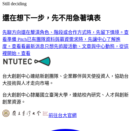
Still deciding
還在想下一步，先不用急著填表
先聊方向
還在釐清角色、階段或合作方式時，先留下情境。
查
看
準備 Pitch
已有團隊資料與募資需求時，先讓中心了解進
度。
查看
看最新消息
只想先追蹤活動、文章與中心動態，從這
裡開始。
查看
台大創創中心連結新創團隊、企業夥伴與天使投資人，協助台
大技術與人才走向市場。
台大創創中心隸屬國立臺灣大學，連結校內研究、人才與創新
創業資源。
前往台大官網