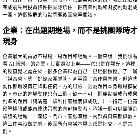
完成前先用投資條件把團隊綁住，把商業判斷和財務判斷混成
一團。這個族群的時點問題後面會單獨談。
企業：在出題期進場，而不是挑團隊時才
現身
企業最大的貢獻不是錢，是題目和場域。一個只說「我們想看
看 AI 新創」的企業，其實還沒上車——它只是在觀光。這裡
的反直覺之處在於，很多企業以為自己「已經很積極」了：辦
了媒合會、約了好幾家團隊聊、甚至簽了合作意向書，但這些
動作都還沒真正降低任何一方的風險，因為題目本身還是模糊
的。真正的進場動作只有三個，缺一不可：把痛點寫成有成果
判準的題目（講清楚「驗到什麼程度算成功」）、指定一位有
預算權限或能直達決策層的內部推動者、承諾一個可以實際跑
驗證的場域——產線、門市、客服流程、內部資料集都算數。
這三件事沒做之前，後面所有會議本質上都是社交，不是共
創。