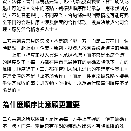
資、法律、會計或稅務建議；也不承諾投資報酬、合作成交或
退出可能性。文中的時點、判準與順序都是示意，用來說明方
法，不是普適規則；不同產業、合約條件與個案情境可能有完
全不同的合理排序。涉及個案的合作條款、投資決策與公司治
理，應另洽合格專業人士。
三方共創最常見的失敗，不是缺了哪一方，而是三方在同一個
時間點一起上車。企業、新創、投資人各有最適合進場的時機
——上車（指真正投入資源、承擔承諾，而不只是出席會議）
的順序對了，每一方都在用自己最便宜的籌碼去降低下一方的
風險；順序錯了，三方都在替別人尚未消化的不確定性買單。
這篇要談的不是「該不該合作」，而是一件更常被忽略、卻幾
乎決定成敗的事：誰先動、誰後動，以及為什麼這個順序不是
隨意的。
為什麼順序比意願更重要
三方共創之所以困難，是因為每一方手上掌握的「便宜籌碼」
不一樣，而這些籌碼只有在對的時點放出來才有降風險的效