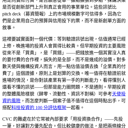
用走向實際付費、是否願意從單一據點擴張到多點、採購決策
是否從創新部門上升到真正會用的事業單位。這些訊號比
pitch deck（募資簡報）上的市場規模數字可信得多，因為它
們是企業用自己的預算與信用投下的票，而不是新創單方面的
敘事。
這裡要誠實面對一個代價：等到驗證訊號出現，估值通常已經
上修，晚進場的投資人會買得比較貴。但早期投資的主要風險
從來不是「買貴」，是「買錯」——把錢放進一個其實沒人真
的要付費的合作裡，損失的是全部，而不是幾成的溢價。對多
數天使與機構投資人而言，用一點估值溢價去換「企業真的付
費了」這個證據，原則上是划算的交換。唯一值得在驗證前就
進場的情況，是你對該產業有第一手的判斷能力，看得懂別人
還看不懂的訊號——但那是能力圈問題，不是通則。早期投資
的整體風險樣貌（歸零、流動性、資訊不對稱）可參考
天使投
資的風險
，而怎麼判斷一個案子值不值得在這個時點出手，可
搭配
科技投資的 100 分評估框架
一起看。
CVC 的難處在於它常被內部要求「用投資換合作」——先投
一筆，好讓對方優先配合。但比較健康的做法，是把兩條線分