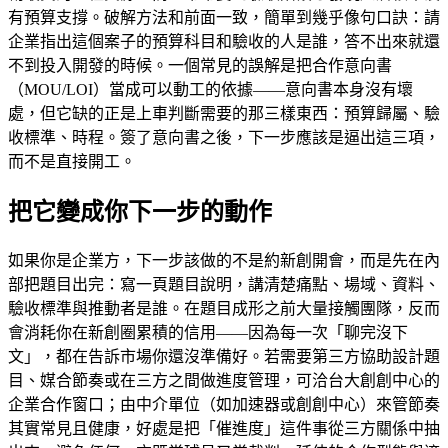
有預算支撐。破解方法和前面一致，簡單到幾乎像句口訣：請
企業指出這個案子的預算科目和驗收的人是誰，答不出來就還
不到投入開發的時候。一個常見的誤解是把合作意向書
（MOU/LOI）當成可以動工的依據——意向書本身沒有壞
處，但它缺的正是上車判斷需要的那三樣東西：預算歸屬、驗
收標準、時程。簽了意向書之後，下一步應該是逼出這三項，
而不是直接開工。
把它變成你下一步的動作
如果你是企業方，下一步該做的不是約新創開會，而是先在內
部把題目出完：寫一頁題目說明，講清楚痛點、場域、資料、
驗收標準與推動者是誰。在題目成形之前大量接觸團隊，反而
會消耗你在新創圈累積的信用——因為每一次「聊完沒下
文」，都在告訴市場你還沒準備好。若需要第三方協助設計題
目、媒合節奏或在三方之間做進度管理，可洽台大創創中心的
企業合作窗口；由中介單位（如加速器或創創中心）來管節奏
其實常見且健康，好處是把「催進度」這件事從三方關係中抽