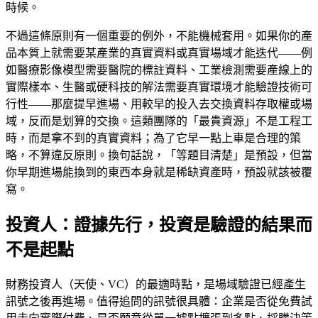
時候。
不過這條原則有一個重要的例外，不能機械套用。如果你的產
品本質上就需要某產業的真實資料或真實場域才能迭代——例
如醫療影像模型需要醫院的標註資料、工業檢測需要產線上的
實際樣本、生醫或硬科技的解法需要真實環境才能驗證技術可
行性——那麼提早進場、用較早的投入去交換資料存取權或場
域，反而是划算的交換。這類團隊的「最貴資源」不是工程工
時，而是拿不到的真實資料；為了它早一點上車是合理的策
略，不算違反原則。換句話說，「等題目清楚」是預設，但當
你早期進場能換到的東西本身就是稀缺資產時，預設就該被覆
寫。
投資人：證據先行，投資是驗證的結果而
不是起點
財務投資人（天使、VC）的最適時點，是場域驗證已經產生
訊號之後再進場。值得追問的訊號很具體：企業是否從免費試