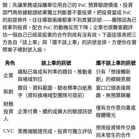
開：先讓業務或採購單位用自己的 PoC 預算驗證價值，投資
部門再依據驗證結果獨立判斷要不要投資。把投資當成 PoC
的前提條件，往往導致兩邊都拿不到真實訊號——團隊因為已
經拿到投資，配合 PoC 的動機反而下降；企業也很難客觀評
估一個自己已經是股東的合作到底有沒有效。下面這張表把三
方各自「該上車」與「還不該上車」的訊號並排，方便你在實
際案子裡對號入座。
角色
該上車的訊號
還不該上車的訊號
痛點已寫成有判準的題目、推動者
只有「想接觸新
企業
與場域到位
創」的模糊意願
題目、資料範圍、驗收標準白紙黑
窗口口頭表達興
新創
字（資料換場域型團隊可提前）
趣、無預算歸屬
財務
僅有合作意向書或
投資
企業付費、續約或擴大的驗證訊號
媒體曝光
人
想用投資條件交換
CVC
業務端驗證完成、投資可獨立評估
尚未發生的合作