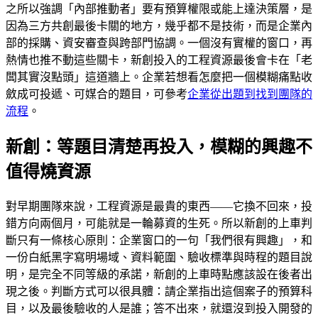
之所以強調「內部推動者」要有預算權限或能上達決策層，是
因為三方共創最後卡關的地方，幾乎都不是技術，而是企業內
部的採購、資安審查與跨部門協調。一個沒有實權的窗口，再
熱情也推不動這些關卡，新創投入的工程資源最後會卡在「老
闆其實沒點頭」這道牆上。企業若想看怎麼把一個模糊痛點收
斂成可投遞、可媒合的題目，可參考
企業從出題到找到團隊的
流程
。
新創：等題目清楚再投入，模糊的興趣不
值得燒資源
對早期團隊來說，工程資源是最貴的東西——它換不回來，投
錯方向兩個月，可能就是一輪募資的生死。所以新創的上車判
斷只有一條核心原則：企業窗口的一句「我們很有興趣」，和
一份白紙黑字寫明場域、資料範圍、驗收標準與時程的題目說
明，是完全不同等級的承諾，新創的上車時點應該設在後者出
現之後。判斷方式可以很具體：請企業指出這個案子的預算科
目，以及最後驗收的人是誰；答不出來，就還沒到投入開發的