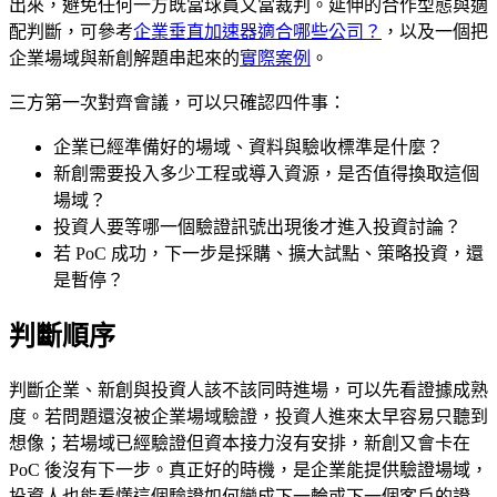
出來，避免任何一方既當球員又當裁判。延伸的合作型態與適
配判斷，可參考
企業垂直加速器適合哪些公司？
，以及一個把
企業場域與新創解題串起來的
實際案例
。
三方第一次對齊會議，可以只確認四件事：
企業已經準備好的場域、資料與驗收標準是什麼？
新創需要投入多少工程或導入資源，是否值得換取這個
場域？
投資人要等哪一個驗證訊號出現後才進入投資討論？
若 PoC 成功，下一步是採購、擴大試點、策略投資，還
是暫停？
判斷順序
判斷企業、新創與投資人該不該同時進場，可以先看證據成熟
度。若問題還沒被企業場域驗證，投資人進來太早容易只聽到
想像；若場域已經驗證但資本接力沒有安排，新創又會卡在
PoC 後沒有下一步。真正好的時機，是企業能提供驗證場域，
投資人也能看懂這個驗證如何變成下一輪或下一個客戶的證