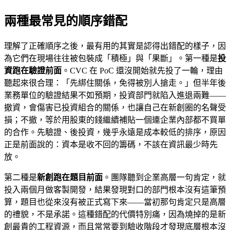
兩種最常見的順序錯配
理解了正確順序之後，最有用的其實是認得出錯配的樣子，因
為它們在現場往往被包裝成「積極」與「果斷」。第一種是
投
資跑在驗證前面
。CVC 在 PoC 還沒開始就先投了一輪，理由
聽起來很合理：「先綁住關係，免得被別人搶走。」但半年後
業務單位的驗證結果不如預期，投資部門就陷入進退兩難——
撤資，會傷害已投資組合的關係，也讓自己在新創圈的名聲受
損；不撤，等於用股東的錢繼續補貼一個連企業內部都不買單
的合作。先驗證、後投資，幾乎永遠是成本較低的排序，原因
正是前面說的：資本是收不回的籌碼，不該在資訊最少時先
放。
第二種是
新創跑在題目前面
。團隊聽到企業高層一句肯定，就
投入兩個月做客製開發，結果發現對口的部門根本沒有這筆預
算，題目也從來沒有被正式寫下來——當初那句肯定只是高層
的禮貌，不是承諾。這種錯配的代價特別痛，因為燒掉的是新
創最貴的工程資源，而且常常要到驗收階段才發現底層根本沒