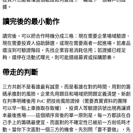
據。
讀完後的最小動作
讀完後，可以把合作時機分成三格：現在需要企業場域驗證、
現在需要投資人協助篩選，或現在需要兩者一起進場。若產品
還沒到可驗證階段，先找企業容易消耗信用；若證據已經足
夠，還停在活動式曝光，則可能錯過募資或採購節奏。
帶走的判斷
三方共創不是看誰最有誠意，而是看誰在對的時間、用對的籌
碼承擔對的風險。企業先用題目和場域把問題定義清楚，新創
在判準明確後用 PoC 把技術風險證掉（需要真實資料的團隊
可以早一點上車換取存取權），投資人等驗證訊號出現再讓資
本最後進場——這個順序背後的單一原則是，每一方都該在自
己手上的籌碼最便宜、而面對的不確定性已被前一方削低時才
動。當你下次面對一個三方的機會，先別問「要不要做」，先