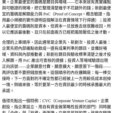
果。企業最便宜的籌碼是題目與場域——它本來就有真實痛點
與可驗證的現場，把它整理清楚幾乎不花額外的錢；新創最便
宜的籌碼是解題能力與 PoC（Proof of Concept，概念驗證，指
用最小規模的實作證明這個解法在真實情境下行得通）；投資
人最便宜的籌碼則是資本，但資本一旦放進去就很難收回，所
以它應該最後動、且只在前面兩方已經把風險壓低之後才動。
合理的上車順序，因此通常是企業先、新創次、投資人最後：
企業先把內部痛點收斂成一道有成果判準的題目，並備好場
域、資料與內部推動者；新創在題目與驗收標準清楚之後才投
入解題，用 PoC 產出可查核的證據；投資人等場域驗證出現
正向訊號——企業願意付費、願意擴大、願意簽下一階段——
再評估要不要把錢放進來。這個順序的內在邏輯是：每一棒交
接時，下一方面對的不確定性都已經被上一方用較低成本削掉
一塊。倒過來做，等於要某一方在資訊最少的時候承擔最大的
承諾。
值得先點出一個特例：CVC（Corporate Venture Capital，企業
創投，指企業設立、用自有資金做策略性投資的部門）同時握
有「合作」與「投資」兩張牌，它最容易踩的雷，就是在驗證