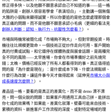
修正得多快、以及他願不願意承認自己不知道的事——這一格
的陷阱是，創辦人很容易學會「表演坦白」，主動講一個無傷
大雅的小弱點來顯得誠實，所以你要追的是他怎麼處理那個會
真正痛的問題，而不是他願不願意承認小毛病（更細的看法見
創辦人判斷：認知、執行力、抗壓性怎麼看？
）。
市場與時機常被簡化成「市場夠不夠大」，但對早期投資，時
機往往比規模更致命。一個技術正從炒作走向可用、客戶開始
真的付費或試點，和它還停在媒體熱度與展會話題，是兩種完
全不同的風險——太早進場，你會在市場準備好之前先燒完
錢；太晚，價格已經反映了所有人都看得到的事。真正值得追
問的是「為什麼是現在」：是什麼成本下降、什麼法規鬆綁、
什麼行為改變，讓這件事今天才做得起來（延伸見
市場大小與
成長速度怎麼問？
）。
產品這一格，要看的是真正的差異化，而不是 demo 漂不漂
亮。問一個尖銳的問題：如果客戶用通用工具自己拼，能拼出
你七成的效果嗎？如果能，差異化就薄。壁壘可能來自技術、
累積的資料、嵌進客戶工作流程的深度、或對特定場域的理