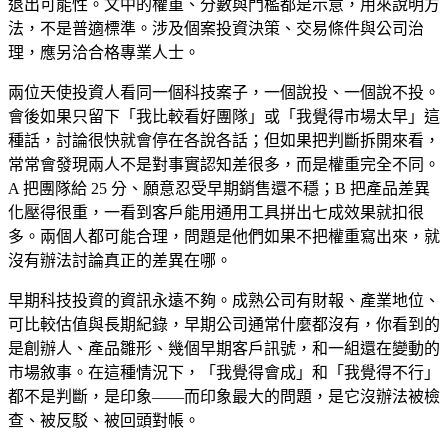
退出可能性。文中的權重、分數與門檻都是示意，用來說明方
法，不是普適標準。涉及個案投資決策、交易條件與公司治
理，應另洽合格專業人士。
兩位天使投資人看同一個科技案子，一個說投、一個說不投。
會後如果只留下「我比較看好團隊」或「我覺得市場太早」這
種話，討論很快就會停在各說各話；但如果把判斷拆開來看，
常常會發現兩人不是對事實認知差很多，而是權重完全不同。
A 把團隊給 25 分、願意忍受早期銷售還不穩；B 把產品差異
化壓得很重，一看到客戶能用通用工具拼出七成效果就扣很
多。兩個人都可能合理，問題是他們如果不把權重寫出來，就
沒有辦法討論真正的差異在哪。
早期科技投資的資訊永遠不夠。成熟公司有財報、產業地位、
可比較估值與長期紀錄，早期公司通常什麼都沒有，你看到的
是創辦人、產品雛形、幾個早期客戶訊號，和一組還在變動的
市場敘事。在這種情況下，「我覺得會成」和「我覺得不行」
都不是判斷，是印象——而印象最大的問題，是它沒辦法被檢
查、被反駁、被回頭對帳。