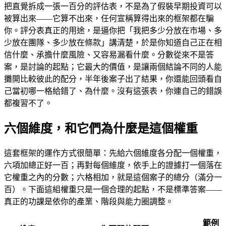
把直覺拆成一張一百分的評估表，不是為了假裝早期投資可以
被算出來——它算不出來，任何宣稱算得出來的框架都在騙
你。評分表真正的用途，是逼你把「我把多少分放在市場、多
少放在團隊、多少放在條款」講清楚，於是你知道自己正在相
信什麼、承擔什麼風險、又容易漏看什麼。分數從來不是答
案，是討論的起點；它最大的價值，是讓兩個結論不同的人能
攤開比較彼此的配分，半年後案子出了結果，你還能回頭看自
己當初哪一格給錯了、為什麼。沒有這張表，你連自己的錯誤
都複習不了。
六個維度，和它們為什麼是這個權重
這套框架的運作方式很簡單：先給六個維度各分配一個權重，
六項加總正好一百；再對每個維度，依手上的證據打一個落在
它權重之內的分數；六格相加，就是這個案子的總分（滿分一
百）。下面這組權重只是一個合理的起點，不是標準答案——
真正的功課是依你的產業、階段與能力圈調整。
範例