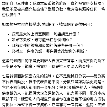
頭問自己三件事：我原本最重視的維度，真的被資料支持嗎？
我是不是被某個亮點高估了整體分數？我有沒有漏掉任何一條
否決條件？
如果想把框架直接變成現場提問，這幾個問題很好用：
這案最大的上行空間用一句話講是什麼？
如果它失敗，最可能死在哪個環節？
目前最強的證據和最弱的假設各是哪一個？
只補查一件事的話，哪件最會改變你的判斷？
這些問題的目的不是要創辦人表演完整答案，而是幫你判斷下
一步是不投、觀察、補資料，還是進入更深入的查核。
也要誠實面對這套方法的限制。它不是機械打分表——總分高
不代表自動投、低不代表自動不投，分數只是讓討論更清楚。
它也不該每個人都用同一套配分：熟 B2B 銷售的人、熟硬體
供應鏈的人、能提供大企業通路的人，能力圈不同，配分本來
就該不同，硬套別人的權重只會讓你在自己看不懂的地方假裝
有把握。框架不會一次成形，它是靠每一次看案、追問、失敗