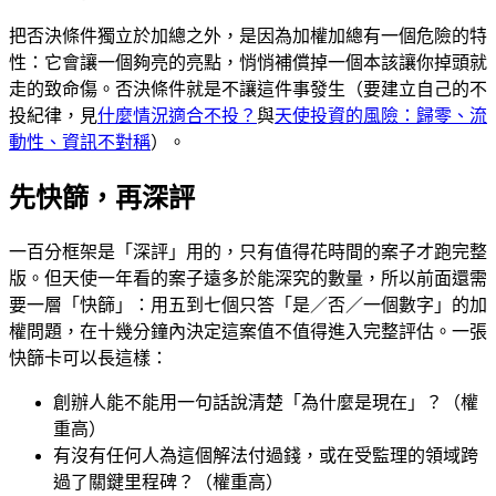
把否決條件獨立於加總之外，是因為加權加總有一個危險的特
性：它會讓一個夠亮的亮點，悄悄補償掉一個本該讓你掉頭就
走的致命傷。否決條件就是不讓這件事發生（要建立自己的不
投紀律，見
什麼情況適合不投？
與
天使投資的風險：歸零、流
動性、資訊不對稱
）。
先快篩，再深評
一百分框架是「深評」用的，只有值得花時間的案子才跑完整
版。但天使一年看的案子遠多於能深究的數量，所以前面還需
要一層「快篩」：用五到七個只答「是／否／一個數字」的加
權問題，在十幾分鐘內決定這案值不值得進入完整評估。一張
快篩卡可以長這樣：
創辦人能不能用一句話說清楚「為什麼是現在」？（權
重高）
有沒有任何人為這個解法付過錢，或在受監理的領域跨
過了關鍵里程碑？（權重高）