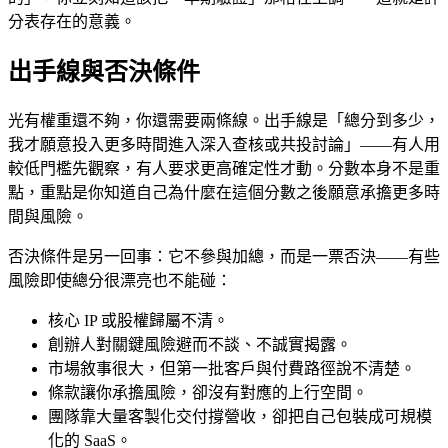
分表存在的意義。
出手線與否決條件
光有權重還不夠，你還需要兩條線。出手線是「總分到多少，
我才願意投入更多時間進入深入查核或共投討論」——有人用
較低門檻先觀察，有人要求更高確定性才動。分數本身不是重
點，重點是你知道自己為什麼在這個分數之後願意承擔更多時
間與風險。
否決條件是另一回事：它不參與加總，而是一票否決——有些
風險即使總分很漂亮也不能碰：
核心 IP 或股權歸屬不清。
創辦人對關鍵風險避而不談、不誠實揭露。
市場敘事很大，但第一批客戶與付費路徑說不清楚。
條款讓你承擔風險，卻沒有對應的上行空間。
團隊靠大量客製化交付撐營收，卻把自己包裝成可規模
化的 SaaS。