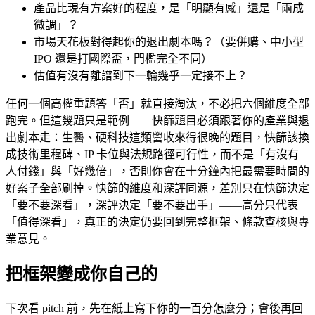
產品比現有方案好的程度，是「明顯有感」還是「兩成
微調」？
市場天花板對得起你的退出劇本嗎？（要併購、中小型
IPO 還是打國際盃，門檻完全不同）
估值有沒有離譜到下一輪幾乎一定接不上？
任何一個高權重題答「否」就直接淘汰，不必把六個維度全部
跑完。但這幾題只是範例——快篩題目必須跟著你的產業與退
出劇本走：生醫、硬科技這類營收來得很晚的題目，快篩該換
成技術里程碑、IP 卡位與法規路徑可行性，而不是「有沒有
人付錢」與「好幾倍」，否則你會在十分鐘內把最需要時間的
好案子全部刷掉。快篩的維度和深評同源，差別只在快篩決定
「要不要深看」，深評決定「要不要出手」——高分只代表
「值得深看」，真正的決定仍要回到完整框架、條款查核與專
業意見。
把框架變成你自己的
下次看 pitch 前，先在紙上寫下你的一百分怎麼分；會後再回