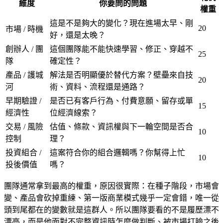
維度
你要問的問題
權重
這是不是夠大的變化？現在進場太早、剛
20
市場 / 時機
好，還是太晚？
創辦人 / 團
這個團隊能不能快速學習、修正、穿越不
25
隊
確定性？
產品 / 護城
解法是否明顯優於替代方案？壁壘來自技
20
河
術、資料、流程還是通路？
早期驗證 /
是否已有客戶行為、付費意願、留存或單
15
經濟性
位經濟線索？
交易 / 風險
估值、條款、資訊權與下一輪空間是否合
10
控制
理？
投資組合 /
這案符合你的組合邏輯嗎？你幫得上忙
10
投後價值
嗎？
團隊通常拿到最高的權重，原因很實際：在種子階段，市場會
變、產品會砍掉重練、第一版商業模式幾乎一定會錯，唯一從
頭到尾都在的變數就是這群人。所以團隊要看的不是履歷漂不
漂亮，而是他面對不完整資訊時怎麼做判斷、被市場打臉之後