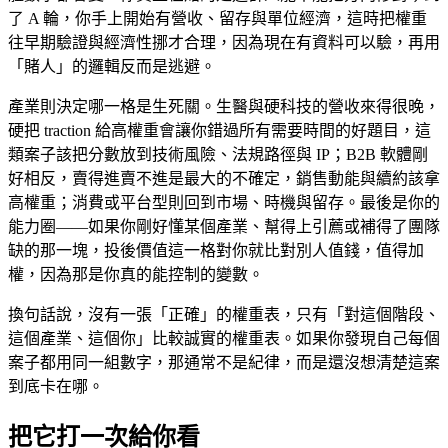
了 A 輪，你手上開始有營收、留存與單位經濟，這時把權重
往早期驗證與經濟性挪才合理，因為現在有資料可以驗，再用
「賭人」的邏輯反而是逃避。
產業則決定哪一格是生死關。生醫與硬科技的營收來得很晚，
硬把 traction 給高權重會讓你錯過所有需要時間的好題目，這
類案子該把分數放到技術風險、法規路徑與 IP；B2B 軟體剛
好相反，賣得進賣不進是最大的不確定，銷售動能與續約該拿
高權重；消費或平台型則回到市場、時機與留存。最後是你的
能力圈——如果你剛好懂某個產業、幫得上引薦或補得了團隊
缺的那一塊，投後價值這一格對你就比對別人值錢，值得加
權，因為那是你真的能控制的變數。
換句話說，沒有一張「正確」的權重表，只有「對這個階段、
這個產業、這個你」比較誠實的權重表。如果你發現自己每個
案子都用同一組數字，那通常不是紀律，而是還沒想清楚這案
到底卡在哪。
把它打一次給你看