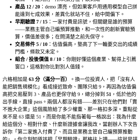
產品 12 / 20
：demo 漂亮，但如果客戶用通用模型自己拼
能達到七成效果，差異化就站不住，給中間偏下。
早期驗證 7 / 15
：一家付費是訊號，但關鍵是誰的預算
——業務主管自己編預算推動，和一次性的創新實驗預
算，價值差很多；在問清楚之前先保守。
交易條件 5 / 10
：估值偏高，墊高了下一輪要交出的成績
門檻，條款又未定。
組合 / 投後價值 8 / 10
：你剛好懂這個產業、幫得上引薦
窗口，這格對你比對別人值錢。
六格相加是
63 分（滿分一百）
。換一位投資人，把「沒有人
能把銷售規模化」看成接近致命、團隊只給 9，再因為估值偏
高把交易壓到 3、產品也更保守給 9，總分掉到
51
，低於他的
出手線，直接 pass。兩個人都沒有錯——差別只在他們對「賣
不進大企業」這個風險給了多少權重、那一格扣多深。重點從
來不是 63 還是 51，而是你能不能指著每一格說出：我為什麼
給這個分、相對什麼、什麼新證據會讓我改。當創辦人下次告
訴你「第二家進入付費了、而且是業務主管自己編預算推動
的」，你立刻知道該把「早期驗證」那格往上調——這就是評