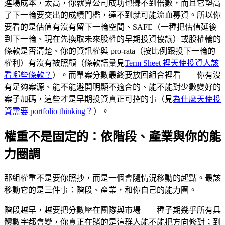
進場成本，太高，你就算公司成功也賺不到倍數，而且它墊高
了下一輪要交出的成績門檻，達不到就可能流血募資。所以你
要看的是估值有沒有留下一輪空間、SAFE（一種把估值延後
到下一輪、現在先換取未來股權的早期投資協議）或股權輪的
條款是否清楚、你的資訊權與 pro-rata（按比例跟投下一輪的
權利）有沒有被照顧（條款語彙見
Term Sheet 裡天使投資人該
看哪些條款？
）。而單案分數最終要放回組合裡看——你有沒
有足夠案源、能不能避開明顯不適合的、能不能對少數變好的
案子加碼，這些才是早期投資真正可控的事（見
為什麼天使投
資需要 portfolio thinking？
）。
權重不是固定的：依階段、產業與你的能
力圈調
那組權重不是要你照抄，而是一個會隨情況移動的起點。最該
移動它的是三件事：階段、產業，和你自己的能力圈。
階段越早，越要把分數壓在團隊與市場——種子期幾乎所有具
體數字都會變，你真正在賭的是這群人能不能把方向修對；到