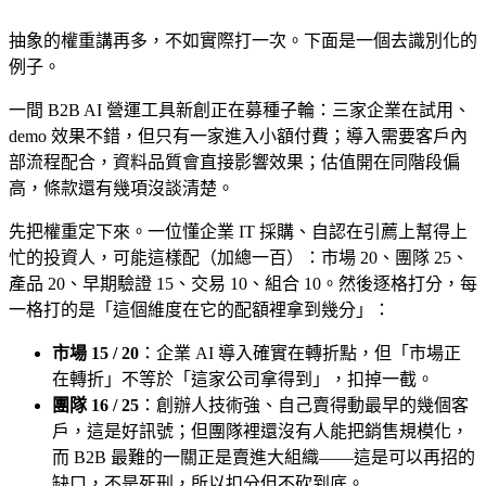
抽象的權重講再多，不如實際打一次。下面是一個去識別化的
例子。
一間 B2B AI 營運工具新創正在募種子輪：三家企業在試用、
demo 效果不錯，但只有一家進入小額付費；導入需要客戶內
部流程配合，資料品質會直接影響效果；估值開在同階段偏
高，條款還有幾項沒談清楚。
先把權重定下來。一位懂企業 IT 採購、自認在引薦上幫得上
忙的投資人，可能這樣配（加總一百）：市場 20、團隊 25、
產品 20、早期驗證 15、交易 10、組合 10。然後逐格打分，每
一格打的是「這個維度在它的配額裡拿到幾分」：
市場 15 / 20
：企業 AI 導入確實在轉折點，但「市場正
在轉折」不等於「這家公司拿得到」，扣掉一截。
團隊 16 / 25
：創辦人技術強、自己賣得動最早的幾個客
戶，這是好訊號；但團隊裡還沒有人能把銷售規模化，
而 B2B 最難的一關正是賣進大組織——這是可以再招的
缺口，不是死刑，所以扣分但不砍到底。