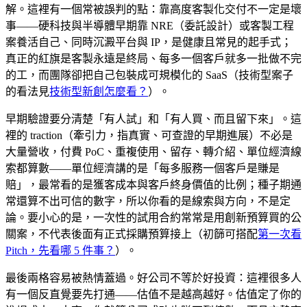
解。這裡有一個常被誤判的點：靠高度客製化交付不一定是壞
事——硬科技與半導體早期靠 NRE（委託設計）或客製工程
案養活自己、同時沉澱平台與 IP，是健康且常見的起手式；
真正的紅旗是客製永遠是終局、每多一個客戶就多一批做不完
的工，而團隊卻把自己包裝成可規模化的 SaaS（技術型案子
的看法見
技術型新創怎麼看？
）。
早期驗證要分清楚「有人試」和「有人買、而且留下來」。這
裡的 traction（牽引力，指真實、可查證的早期進展）不必是
大量營收，付費 PoC、重複使用、留存、轉介紹、單位經濟線
索都算數——單位經濟講的是「每多服務一個客戶是賺是
賠」，最常看的是獲客成本與客戶終身價值的比例；種子期通
常還算不出可信的數字，所以你看的是線索與方向，不是定
論。要小心的是，一次性的試用合約常常是用創新預算買的公
關案，不代表後面有正式採購預算接上（初篩可搭配
第一次看
Pitch，先看哪 5 件事？
）。
最後兩格容易被熱情蓋過。好公司不等於好投資：這裡很多人
有一個反直覺要先打通——估值不是越高越好。估值定了你的