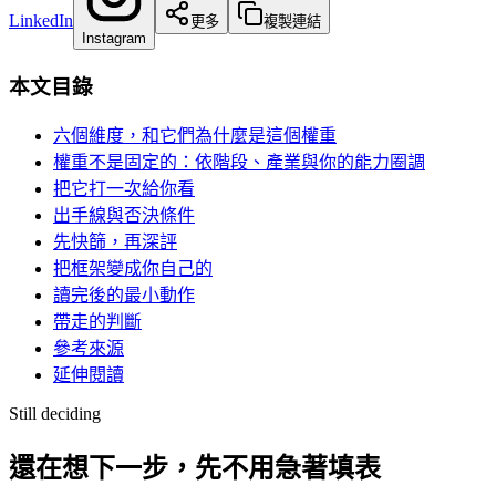
LinkedIn
更多
複製連結
Instagram
本文目錄
六個維度，和它們為什麼是這個權重
權重不是固定的：依階段、產業與你的能力圈調
把它打一次給你看
出手線與否決條件
先快篩，再深評
把框架變成你自己的
讀完後的最小動作
帶走的判斷
參考來源
延伸閱讀
Still deciding
還在想下一步，先不用急著填表